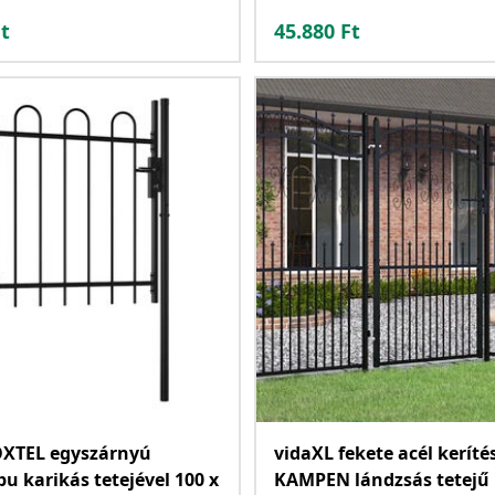
t
45.880
Ft
OXTEL egyszárnyú
vidaXL fekete acél kerít
pu karikás tetejével 100 x
KAMPEN lándzsás tetejű 