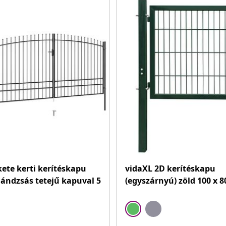
kete kerti kerítéskapu
vidaXL 2D kerítéskapu
ándzsás tetejű kapuval 5
(egyszárnyú) zöld 100 x 