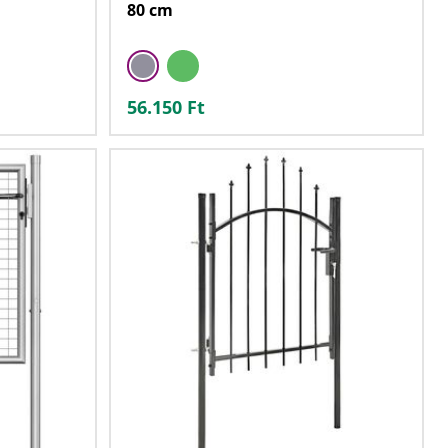
80 cm
56.150
Ft