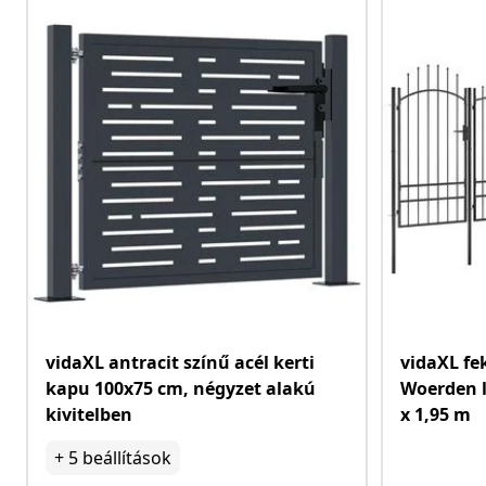
vidaXL antracit színű acél kerti
vidaXL fe
kapu 100x75 cm, négyzet alakú
Woerden l
kivitelben
x 1,95 m
+
5
beállítások