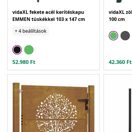
vidaXL fekete acél kerítéskapu
vidaXL zö
EMMEN tüskékkel 103 x 147 cm
100 cm
+
4
beállítások
52.980
Ft
42.360
Ft