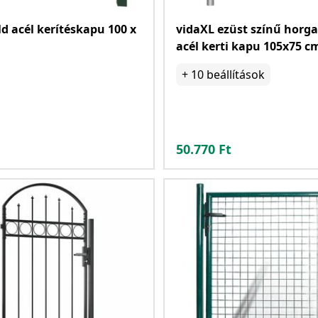
ld acél kerítéskapu 100 x
vidaXL ezüst színű horg
acél kerti kapu 105x75 c
+
10
beállítások
50.770
Ft