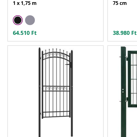
1 x 1,75 m
75 cm
64.510
Ft
38.980
Ft