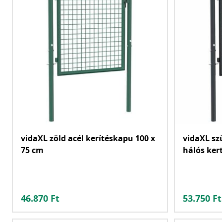
vidaXL zöld acél kerítéskapu 100 x
vidaXL sz
75 cm
hálós ker
46.870
Ft
53.750
Ft