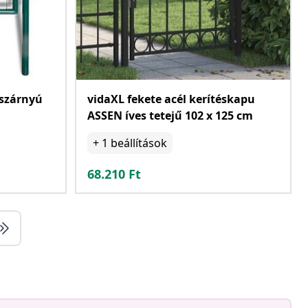
yszárnyú
vidaXL fekete acél kerítéskapu
ASSEN íves tetejű 102 x 125 cm
+
1
beállítások
68.210
Ft