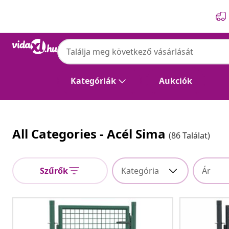
Előző
Következő
Kategóriák
Aukciók
All Categories - Acél Sima
(86 Találat)
Szűrők
Kategória
Ár