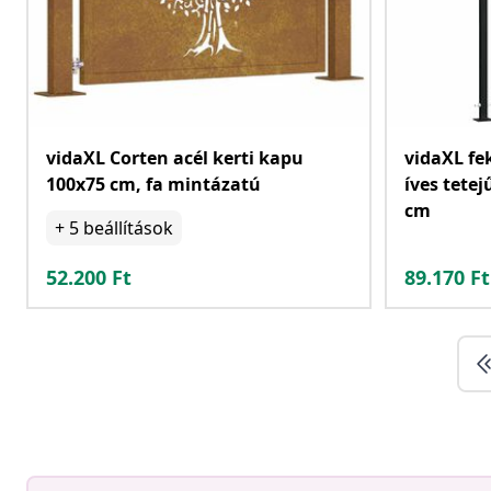
vidaXL Corten acél kerti kapu
vidaXL fe
100x75 cm, fa mintázatú
íves tetej
cm
+
5
beállítások
52.200
Ft
89.170
Ft