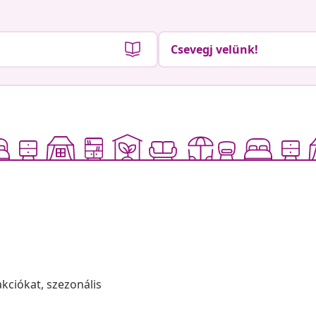
Csevegj velünk!
akciókat, szezonális