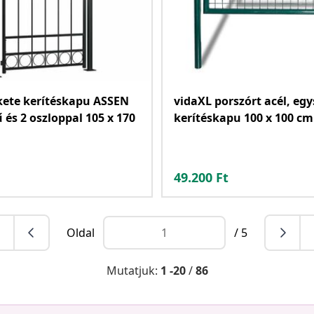
kete kerítéskapu ASSEN
vidaXL porszórt acél, eg
ű és 2 oszloppal 105 x 170
kerítéskapu 100 x 100 cm
49.200
Ft
Oldal
/ 5
Mutatjuk:
1 -20
/
86