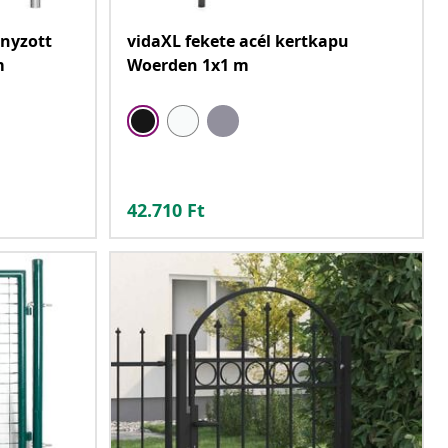
anyzott
vidaXL fekete acél kertkapu
m
Woerden 1x1 m
42.710
Ft