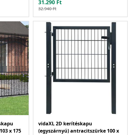
31.290
Ft
32.940
Ft
éskapu
vidaXL 2D kerítéskapu
103 x 175
(egyszárnyú) antracitszürke 100 x