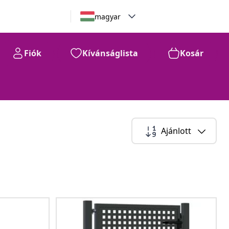
magyar
Fiók
Kívánságlista
Kosár
Ajánlott