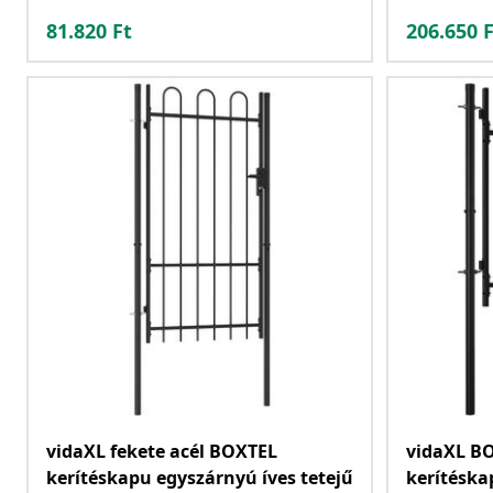
81.820
Ft
206.650
F
vidaXL fekete acél BOXTEL
vidaXL B
kerítéskapu egyszárnyú íves tetejű
kerítéska