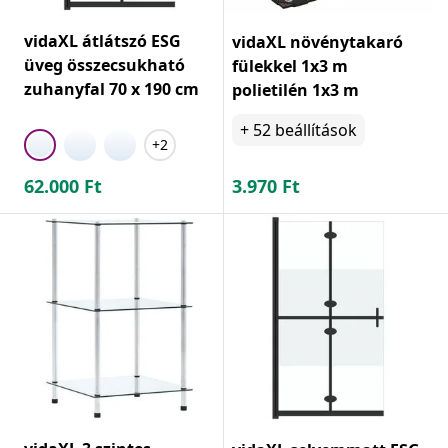
vidaXL átlátszó ESG
vidaXL növénytakaró
üveg összecsukható
fülekkel 1x3 m
zuhanyfal 70 x 190 cm
polietilén 1x3 m
+
52
beállítások
+2
62.000
Ft
3.970
Ft