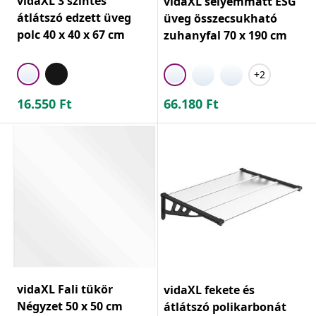
vidaXL 3 szintes
vidaXL selyemmatt ESG
átlátszó edzett üveg
üveg összecsukható
polc 40 x 40 x 67 cm
zuhanyfal 70 x 190 cm
+2
16.550
Ft
66.180
Ft
vidaXL Fali tükör
vidaXL fekete és
Négyzet 50 x 50 cm
átlátszó polikarbonát