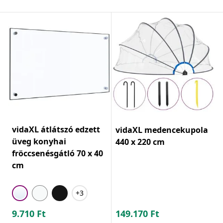
vidaXL átlátszó edzett
vidaXL medencekupola
üveg konyhai
440 x 220 cm
fröccsenésgátló 70 x 40
cm
+3
9.710
Ft
149.170
Ft