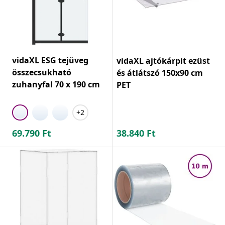
vidaXL ESG tejüveg
vidaXL ajtókárpit ezüst
összecsukható
és átlátszó 150x90 cm
zuhanyfal 70 x 190 cm
PET
+2
69.790
Ft
38.840
Ft