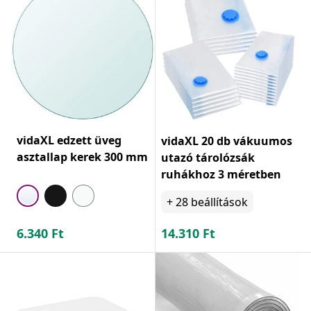
vidaXL edzett üveg
vidaXL 20 db vákuumos
asztallap kerek 300 mm
utazó tárolózsák
ruhákhoz 3 méretben
+
28
beállítások
6.340
Ft
14.310
Ft