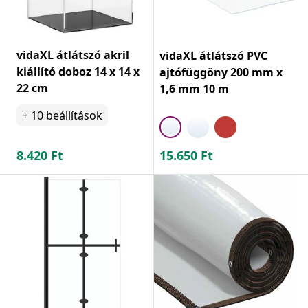
vidaXL átlátszó akril
vidaXL átlátszó PVC
kiállító doboz 14 x 14 x
ajtófüggöny 200 mm x
22 cm
1,6 mm 10 m
+
10
beállítások
8.420
Ft
15.650
Ft