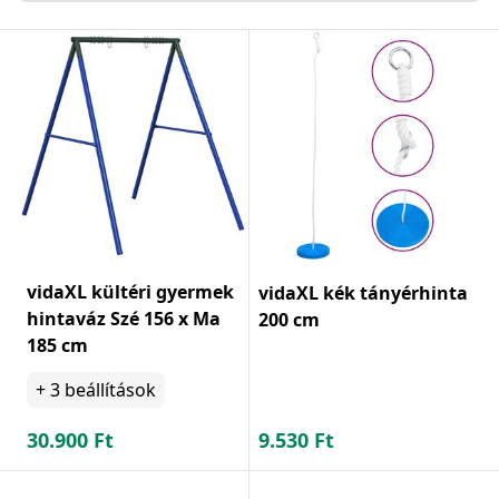
vidaXL kültéri gyermek
vidaXL kék tányérhinta
hintaváz Szé 156 x Ma
200 cm
185 cm
+
3
beállítások
30.900
Ft
9.530
Ft