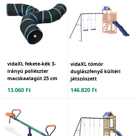
vidaXL fekete-kék 3-
vidaXL tömör
irányú poliészter
duglászfenyő kültéri
macskaalagút 25 cm
játszószett
13.060
Ft
146.820
Ft