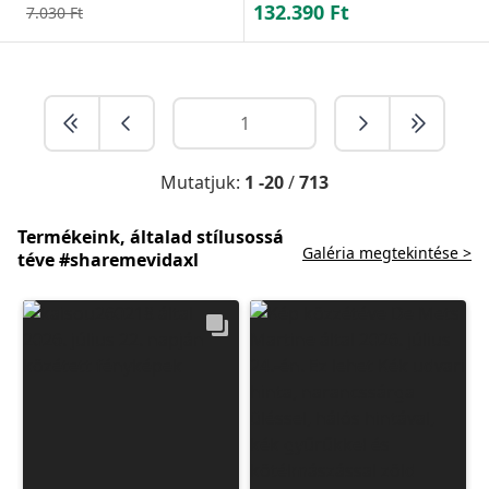
132.390
Ft
7.030
Ft
Mutatjuk:
1 -20
/
713
Termékeink, általad stílusossá
Galéria megtekintése >
téve #sharemevidaxl