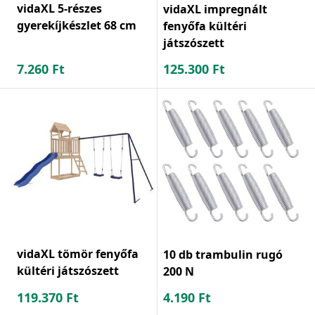
vidaXL 5-részes
vidaXL impregnált
gyerekíjkészlet 68 cm
fenyőfa kültéri
játszószett
7.260
Ft
125.300
Ft
vidaXL tömör fenyőfa
10 db trambulin rugó
kültéri játszószett
200 N
119.370
Ft
4.190
Ft