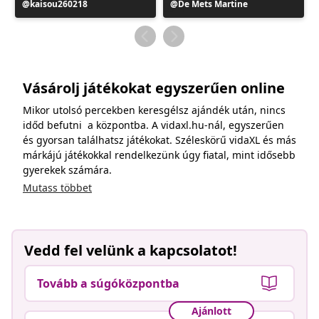
Bejegyzés
kaisou260218
Bejegyzés
De Mets Martine
közzétevője
közzétevője
Vásárolj játékokat egyszerűen online
Mikor utolsó percekben keresgélsz ajándék után, nincs
időd befutni a központba. A vidaxl.hu-nál, egyszerűen
és gyorsan találhatsz játékokat. Széleskörű vidaXL és más
márkájú játékokkal rendelkezünk úgy fiatal, mint idősebb
gyerekek számára.
Mutass többet
Vedd fel velünk a kapcsolatot!
Tovább a súgóközpontba
Ajánlott