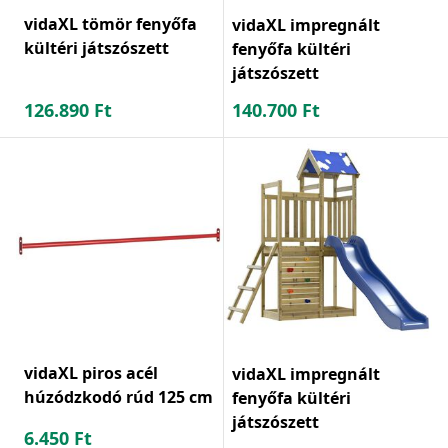
vidaXL tömör fenyőfa
vidaXL impregnált
kültéri játszószett
fenyőfa kültéri
játszószett
126.890
Ft
140.700
Ft
vidaXL piros acél
vidaXL impregnált
húzódzkodó rúd 125 cm
fenyőfa kültéri
játszószett
6.450
Ft