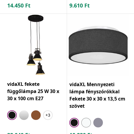
14.450
Ft
9.610
Ft
vidaXL fekete
vidaXL Mennyezeti
függőlámpa 25 W 30 x
lámpa fényszórókkal
30 x 100 cm E27
Fekete 30 x 30 x 13,5 cm
szövet
+3