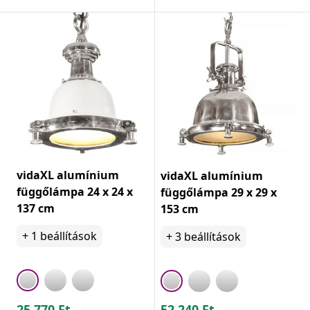
vidaXL alumínium
vidaXL alumínium
függőlámpa 24 x 24 x
függőlámpa 29 x 29 x
137 cm
153 cm
+
1
beállítások
+
3
beállítások
25.770
Ft
52.240
Ft