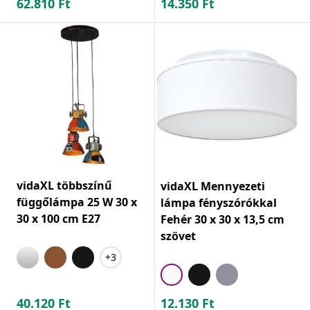
62.810
Ft
14.350
Ft
vidaXL többszínű
vidaXL Mennyezeti
függőlámpa 25 W 30 x
lámpa fényszórókkal
30 x 100 cm E27
Fehér 30 x 30 x 13,5 cm
szövet
+3
40.120
Ft
12.130
Ft