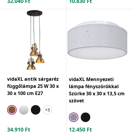
32.040
Ft
10.830
Ft
vidaXL antik sárgaréz
vidaXL Mennyezeti
függőlámpa 25 W 30 x
lámpa fényszórókkal
30 x 100 cm E27
Szürke 30 x 30 x 13,5 cm
szövet
+3
34.910
Ft
12.450
Ft