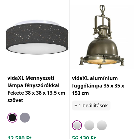
vidaXL Mennyezeti
vidaXL alumínium
lámpa fényszórókkal
függőlámpa 35 x 35 x
Fekete 38 x 38 x 13,5 cm
153 cm
szövet
+
1
beállítások
12.580
Ft
56.130
Ft