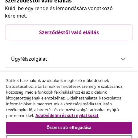
Szerződéstől való elállás
Küldj be egy rendelés lemondására vonatkozó
kérelmet.
Szerződéstől való elállás
Ügyfélszolgálat
Üzlet
Sütiket használunk az oldalunk megfelelő működésének
biztosításához, a tartalmak és hirdetések személyre szabásához,
közösségi média funkciók felkínálásához és az oldalunk
vidaXL
látogatottságának elemzéséhez. Oldalhasználattal kapcsolatos
információkat is megosztunk a közösségi média területén
tevékenykedő, a hirdetési és elemzési szolgáltatásokat nyújtó
Fedezz fel többet
partnereinkkel.
Adatvédelmi és süti nyilatkozat
Összes süti elfogadása