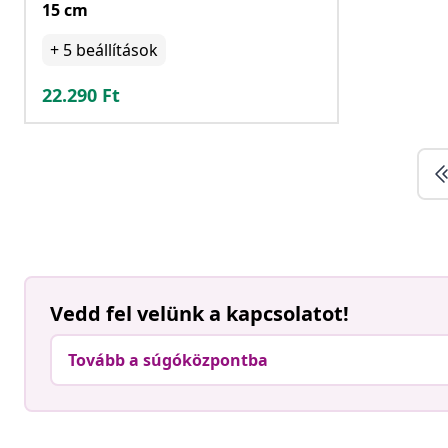
15 cm
+
5
beállítások
22.290
Ft
Vedd fel velünk a kapcsolatot!
Tovább a súgóközpontba