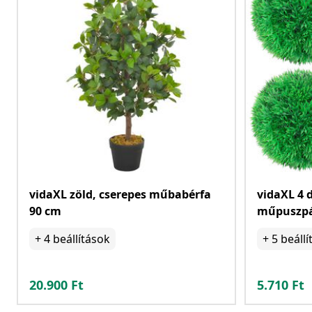
vidaXL zöld, cserepes műbabérfa
vidaXL 4 
90 cm
műpuszpá
+
4
beállítások
+
5
beállí
20.900
Ft
5.710
Ft