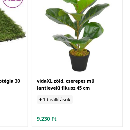
ptégla 30
vidaXL zöld, cserepes mű
lantlevelű fikusz 45 cm
+
1
beállítások
9.230
Ft