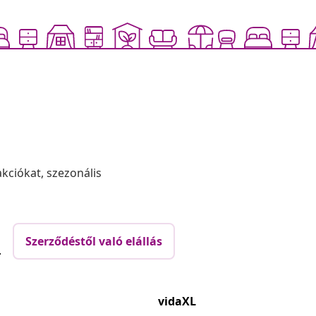
akciókat, szezonális
Szerződéstől való elállás
.
vidaXL