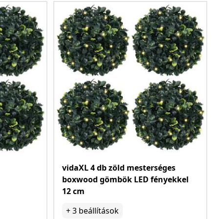
vidaXL 4 db zöld mesterséges
boxwood gömbök LED fényekkel
12 cm
+
3
beállítások