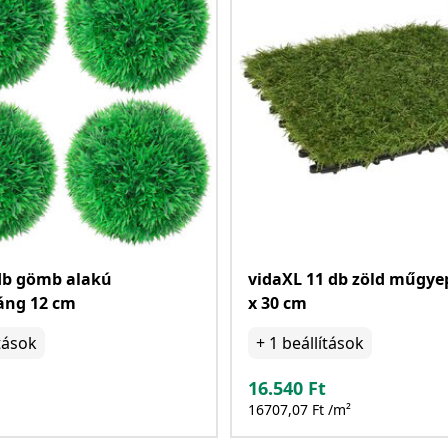
db gömb alakú
vidaXL 11 db zöld műgye
ng 12 cm
x 30 cm
tások
+
1
beállítások
16.540
Ft
16707,07 Ft /m²