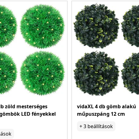
db zöld mesterséges
vidaXL 4 db gömb alakú
gömbök LED fényekkel
műpuszpáng 12 cm
+
3
beállítások
tások