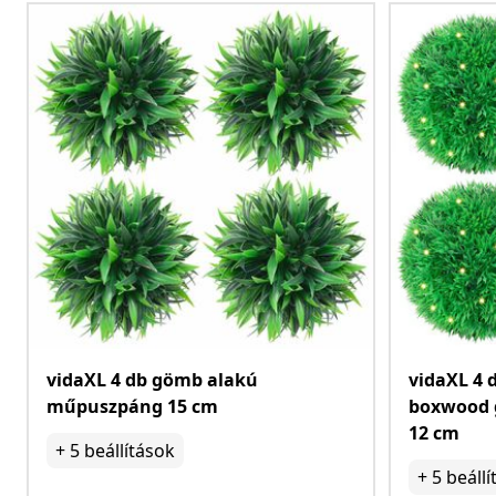
vidaXL 4 db gömb alakú
vidaXL 4 
műpuszpáng 15 cm
boxwood 
12 cm
+
5
beállítások
+
5
beállí