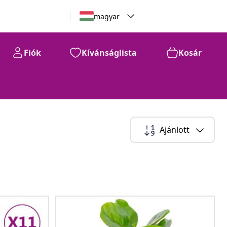
magyar
Fiók
Kívánságlista
Kosár
Ajánlott