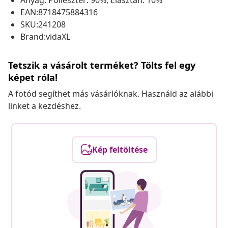
Anyag: Poliészter: 90%, Elasztán: 10%
EAN:8718475884316
SKU:241208
Brand:vidaXL
Tetszik a vásárolt terméket? Tölts fel egy
képet róla!
A fotód segíthet más vásárlóknak. Használd az alábbi
linket a kezdéshez.
Kép feltöltése