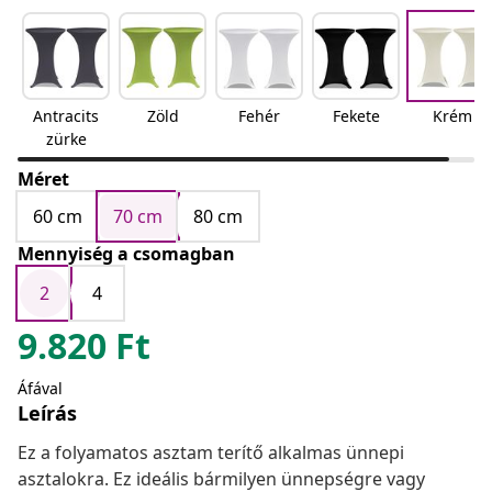
Antracits
Zöld
Fehér
Fekete
Krém
zürke
Méret
60 cm
70 cm
80 cm
Mennyiség a csomagban
2
4
9.820
Ft
Áfával
Leírás
Ez a folyamatos asztam terítő alkalmas ünnepi
asztalokra. Ez ideális bármilyen ünnepségre vagy