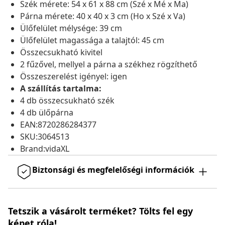
Szék mérete: 54 x 61 x 88 cm (Szé x Mé x Ma)
Párna mérete: 40 x 40 x 3 cm (Ho x Szé x Va)
Ülőfelület mélysége: 39 cm
Ülőfelület magassága a talajtól: 45 cm
Összecsukható kivitel
2 fűzővel, mellyel a párna a székhez rögzíthető
Összeszerelést igényel: igen
A szállítás tartalma:
4 db összecsukható szék
4 db ülőpárna
EAN:8720286284377
SKU:3064513
Brand:vidaXL
Biztonsági és megfelelőségi információk
Tetszik a vásárolt terméket? Tölts fel egy
képet róla!