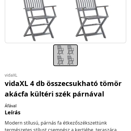
vidaXL
vidaXL 4 db összecsukható tömör
akácfa kültéri szék párnával
Áfával
Leírás
Modern stílusú, párnás fa étkezőszékszettünk
természetes stílust csempész a kertjébe, teraszára