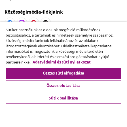
Közösségimédia-fiókjaink
Sütiket használunk az oldalunk megfelelő működésének
biztosításához, a tartalmak és hirdetések személyre szabásához,
Szerződéstől való elállás
közösségi média funkciók felkínálásához és az oldalunk
Küldj be egy rendelés lemondására vonatkozó
látogatottságának elemzéséhez. Oldalhasználattal kapcsolatos
információkat is megosztunk a közösségi média területén
kérelmet.
tevékenykedő, a hirdetési és elemzési szolgáltatásokat nyújtó
partnereinkkel.
Adatvédelmi és süti nyilatkozat
Szerződéstől való elállás
Összes süti elfogadása
Összes elutasítása
Ügyfélszolgálat
Sütik beállítása
Üzlet
vidaXL