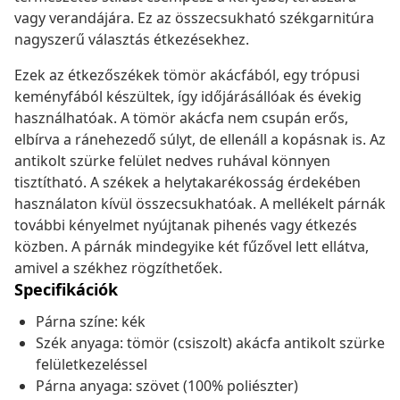
vagy verandájára. Ez az összecsukható székgarnitúra
nagyszerű választás étkezésekhez.
Ezek az étkezőszékek tömör akácfából, egy trópusi
keményfából készültek, így időjárásállóak és évekig
használhatóak. A tömör akácfa nem csupán erős,
elbírva a ránehezedő súlyt, de ellenáll a kopásnak is. Az
antikolt szürke felület nedves ruhával könnyen
tisztítható. A székek a helytakarékosság érdekében
használaton kívül összecsukhatóak. A mellékelt párnák
további kényelmet nyújtanak pihenés vagy étkezés
közben. A párnák mindegyike két fűzővel lett ellátva,
amivel a székhez rögzíthetőek.
Specifikációk
Párna színe: kék
Szék anyaga: tömör (csiszolt) akácfa antikolt szürke
felületkezeléssel
Párna anyaga: szövet (100% poliészter)