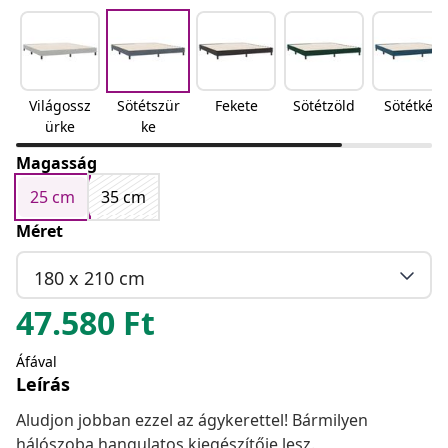
Világossz
Sötétszür
Fekete
Sötétzöld
Sötétkék
ürke
ke
Magasság
25 cm
35 cm
Méret
180 x 210 cm
47.580
Ft
Áfával
Leírás
Aludjon jobban ezzel az ágykerettel! Bármilyen
hálószoba hangulatos kiegészítője lesz.