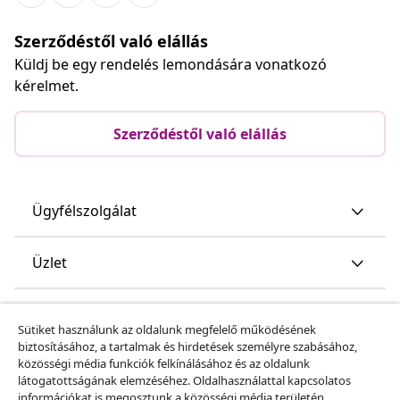
Szerződéstől való elállás
Küldj be egy rendelés lemondására vonatkozó
kérelmet.
Szerződéstől való elállás
Ügyfélszolgálat
Üzlet
vidaXL
Sütiket használunk az oldalunk megfelelő működésének
biztosításához, a tartalmak és hirdetések személyre szabásához,
közösségi média funkciók felkínálásához és az oldalunk
Fedezz fel többet
látogatottságának elemzéséhez. Oldalhasználattal kapcsolatos
információkat is megosztunk a közösségi média területén