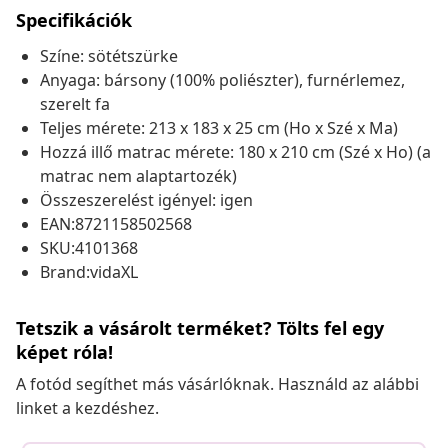
Specifikációk
Színe: sötétszürke
Anyaga: bársony (100% poliészter), furnérlemez,
szerelt fa
Teljes mérete: 213 x 183 x 25 cm (Ho x Szé x Ma)
Hozzá illő matrac mérete: 180 x 210 cm (Szé x Ho) (a
matrac nem alaptartozék)
Összeszerelést igényel: igen
EAN:8721158502568
SKU:4101368
Brand:vidaXL
Tetszik a vásárolt terméket? Tölts fel egy
képet róla!
A fotód segíthet más vásárlóknak. Használd az alábbi
linket a kezdéshez.