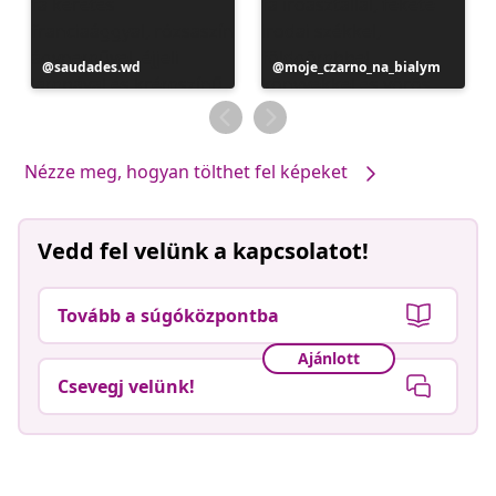
Bejegyzés
saudades.wd
Bejegyzés
moje_czarno_na_bialym
közzétevője
közzétevője
Nézze meg, hogyan tölthet fel képeket
Vedd fel velünk a kapcsolatot!
Tovább a súgóközpontba
Ajánlott
Csevegj velünk!