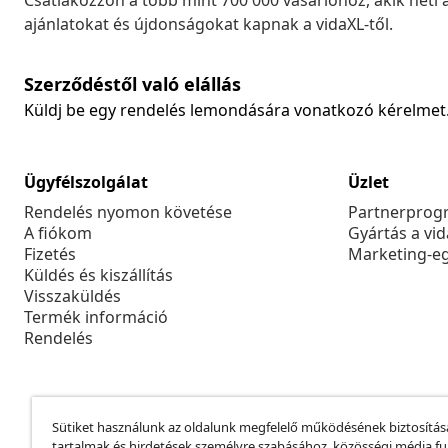
Csatlakozzon a több mint 700 000 vásárlóhoz, akik heti 
ajánlatokat és újdonságokat kapnak a vidaXL-től.
Szerződéstől való elállás
Küldj be egy rendelés lemondására vonatkozó kérelmet
Ügyfélszolgálat
Üzlet
Rendelés nyomon követése
Partnerprog
A fiókom
Gyártás a vi
Fizetés
Marketing-e
Küldés és kiszállítás
Visszaküldés
Termék információ
Rendelés
Sütiket használunk az oldalunk megfelelő működésének biztosítás
tartalmak és hirdetések személyre szabásához, közösségi média f