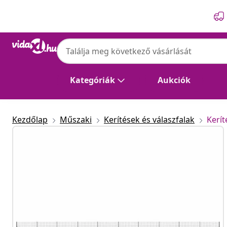
Előző
Következő
vidaXL
vidaXL antracitszürke horganyzott acél dr
Kategóriák
Aukciók
Kezdőlap
Műszaki
Kerítések és válaszfalak
Kerí