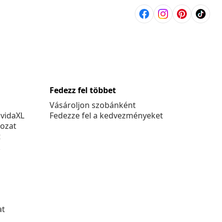
Fedezz fel többet
Vásároljon szobánként
 vidaXL
Fedezze fel a kedvezményeket
kozat
t
k
at