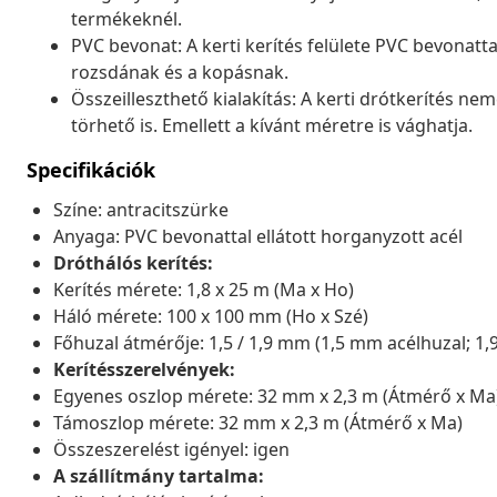
termékeknél.
PVC bevonat: A kerti kerítés felülete PVC bevonattal
rozsdának és a kopásnak.
Összeilleszthető kialakítás: A kerti drótkerítés n
törhető is. Emellett a kívánt méretre is vághatja.
Specifikációk
Színe: antracitszürke
Anyaga: PVC bevonattal ellátott horganyzott acél
Dróthálós kerítés:
Kerítés mérete: 1,8 x 25 m (Ma x Ho)
Háló mérete: 100 x 100 mm (Ho x Szé)
Főhuzal átmérője: 1,5 / 1,9 mm (1,5 mm acélhuzal; 1
Kerítésszerelvények:
Egyenes oszlop mérete: 32 mm x 2,3 m (Átmérő x Ma
Támoszlop mérete: 32 mm x 2,3 m (Átmérő x Ma)
Összeszerelést igényel: igen
A szállítmány tartalma: