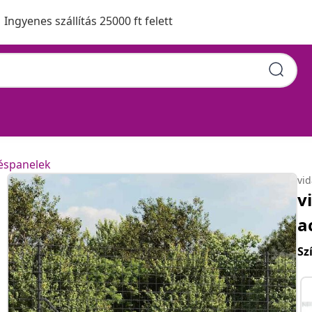
Ingyenes szállítás 25000 ft felett
óthálós kerítés 1,8x25 m
téspanelek
vi
v
a
Sz