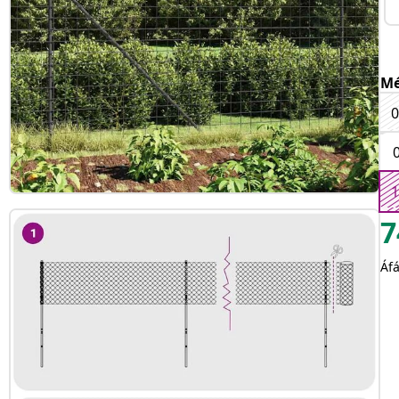
Mé
0
1
7
Áfá