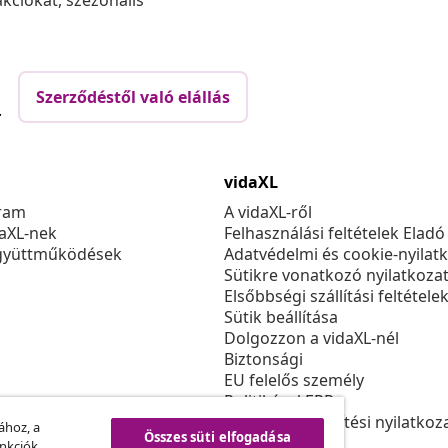
akciókat, szezonális
Szerződéstől való elállás
.
vidaXL
ram
A vidaXL-ről
daXL-nek
Felhasználási feltételek Eladó
gyüttműködések
Adatvédelmi és cookie-nyilat
Sütikre vonatkozó nyilatkoza
Elsőbbségi szállítási feltétele
Sütik beállítása
Dolgozzon a vidaXL-nél
Biztonsági
EU felelős személy
Politikával EPR
Akadálymentesítési nyilatkoz
ához, a
Összes süti elfogadása
unkciók