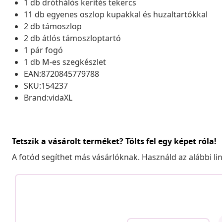
1 db dróthálós kerítés tekercs
11 db egyenes oszlop kupakkal és huzaltartókkal
2 db támoszlop
2 db átlós támoszloptartó
1 pár fogó
1 db M-es szegkészlet
EAN:8720845779788
SKU:154237
Brand:vidaXL
Tetszik a vásárolt terméket? Tölts fel egy képet róla!
A fotód segíthet más vásárlóknak. Használd az alábbi li