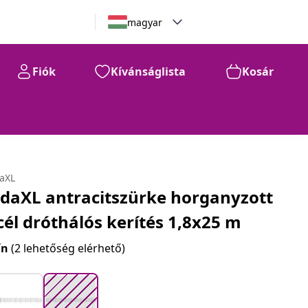
magyar
Fiók
Kívánságlista
Kosár
74.670
Ft
daXL
idaXL antracitszürke horganyzott
cél dróthálós kerítés 1,8x25 m
ín
(2 lehetőség elérhető)