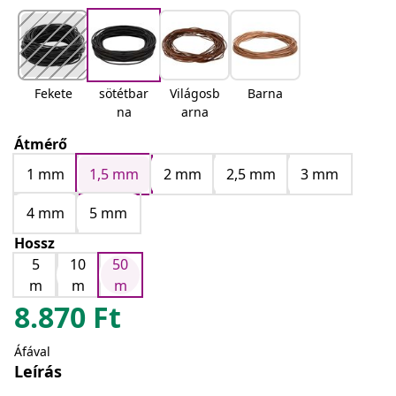
Fekete
sötétbar
Világosb
Barna
na
arna
Átmérő
1 mm
1,5 mm
2 mm
2,5 mm
3 mm
4 mm
5 mm
Hossz
5
10
50
m
m
m
8.870
Ft
Áfával
Leírás