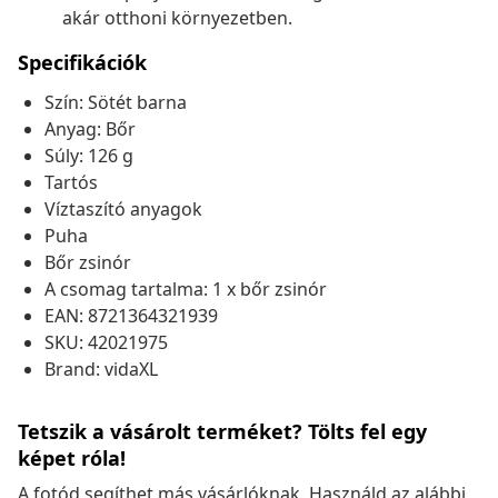
akár otthoni környezetben.
Specifikációk
Szín: Sötét barna
Anyag: Bőr
Súly: 126 g
Tartós
Víztaszító anyagok
Puha
Bőr zsinór
A csomag tartalma: 1 x bőr zsinór
EAN: 8721364321939
SKU: 42021975
Brand: vidaXL
Tetszik a vásárolt terméket? Tölts fel egy
képet róla!
A fotód segíthet más vásárlóknak. Használd az alábbi