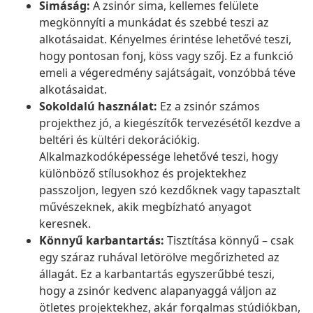
Simáság:
A zsinór sima, kellemes felülete
megkönnyíti a munkádat és szebbé teszi az
alkotásaidat. Kényelmes érintése lehetővé teszi,
hogy pontosan fonj, köss vagy szőj. Ez a funkció
emeli a végeredmény sajátságait, vonzóbbá téve
alkotásaidat.
Sokoldalú használat:
Ez a zsinór számos
projekthez jó, a kiegészítők tervezésétől kezdve a
beltéri és kültéri dekorációkig.
Alkalmazkodóképessége lehetővé teszi, hogy
különböző stílusokhoz és projektekhez
passzoljon, legyen szó kezdőknek vagy tapasztalt
művészeknek, akik megbízható anyagot
keresnek.
Könnyű karbantartás:
Tisztítása könnyű – csak
egy száraz ruhával letörölve megőrizheted az
állagát. Ez a karbantartás egyszerűbbé teszi,
hogy a zsinór kedvenc alapanyaggá váljon az
ötletes projektekhez, akár forgalmas stúdiókban,