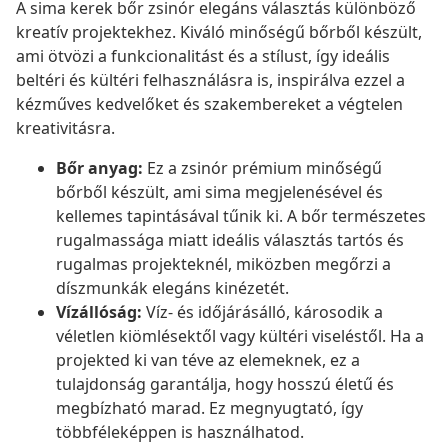
A sima kerek bőr zsinór elegáns választás különböző
kreatív projektekhez. Kiváló minőségű bőrből készült,
ami ötvözi a funkcionalitást és a stílust, így ideális
beltéri és kültéri felhasználásra is, inspirálva ezzel a
kézműves kedvelőket és szakembereket a végtelen
kreativitásra.
Bőr anyag:
Ez a zsinór prémium minőségű
bőrből készült, ami sima megjelenésével és
kellemes tapintásával tűnik ki. A bőr természetes
rugalmassága miatt ideális választás tartós és
rugalmas projekteknél, miközben megőrzi a
díszmunkák elegáns kinézetét.
Vízállóság:
Víz- és időjárásálló, károsodik a
véletlen kiömlésektől vagy kültéri viseléstől. Ha a
projekted ki van téve az elemeknek, ez a
tulajdonság garantálja, hogy hosszú életű és
megbízható marad. Ez megnyugtató, így
többféleképpen is használhatod.