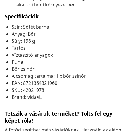
akár otthoni környezetben.
Specifikációk
Szín: Sötét barna
Anyag: Bőr
Súly: 196 g
Tartós
Víztaszító anyagok
Puha
Bőr zsinór
A csomag tartalma: 1 x bőr zsinór
EAN: 8721364321960
SKU: 42021978
Brand: vidaXL
Tetszik a vásárolt terméket? Tölts fel egy
képet róla!
A fotód segíthet más vásárlóknak. Használd az alábbi