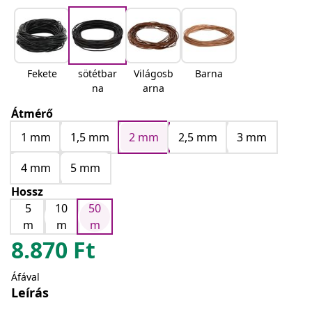
Fekete
sötétbar
Világosb
Barna
na
arna
Átmérő
1 mm
1,5 mm
2 mm
2,5 mm
3 mm
4 mm
5 mm
Hossz
5
10
50
m
m
m
8.870
Ft
Áfával
Leírás