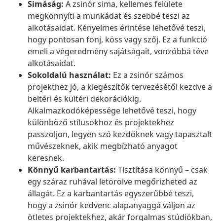
Simáság:
A zsinór sima, kellemes felülete
megkönnyíti a munkádat és szebbé teszi az
alkotásaidat. Kényelmes érintése lehetővé teszi,
hogy pontosan fonj, köss vagy szőj. Ez a funkció
emeli a végeredmény sajátságait, vonzóbbá téve
alkotásaidat.
Sokoldalú használat:
Ez a zsinór számos
projekthez jó, a kiegészítők tervezésétől kezdve a
beltéri és kültéri dekorációkig.
Alkalmazkodóképessége lehetővé teszi, hogy
különböző stílusokhoz és projektekhez
passzoljon, legyen szó kezdőknek vagy tapasztalt
művészeknek, akik megbízható anyagot
keresnek.
Könnyű karbantartás:
Tisztítása könnyű – csak
egy száraz ruhával letörölve megőrizheted az
állagát. Ez a karbantartás egyszerűbbé teszi,
hogy a zsinór kedvenc alapanyaggá váljon az
ötletes projektekhez, akár forgalmas stúdiókban,