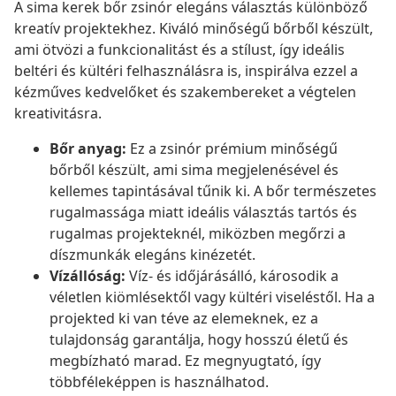
A sima kerek bőr zsinór elegáns választás különböző
kreatív projektekhez. Kiváló minőségű bőrből készült,
ami ötvözi a funkcionalitást és a stílust, így ideális
beltéri és kültéri felhasználásra is, inspirálva ezzel a
kézműves kedvelőket és szakembereket a végtelen
kreativitásra.
Bőr anyag:
Ez a zsinór prémium minőségű
bőrből készült, ami sima megjelenésével és
kellemes tapintásával tűnik ki. A bőr természetes
rugalmassága miatt ideális választás tartós és
rugalmas projekteknél, miközben megőrzi a
díszmunkák elegáns kinézetét.
Vízállóság:
Víz- és időjárásálló, károsodik a
véletlen kiömlésektől vagy kültéri viseléstől. Ha a
projekted ki van téve az elemeknek, ez a
tulajdonság garantálja, hogy hosszú életű és
megbízható marad. Ez megnyugtató, így
többféleképpen is használhatod.