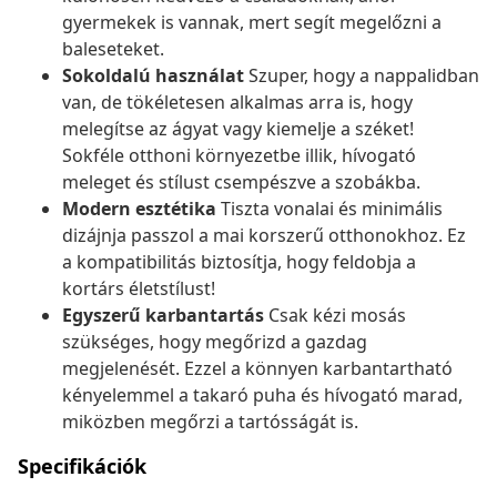
gyermekek is vannak, mert segít megelőzni a
baleseteket.
Sokoldalú használat
Szuper, hogy a nappalidban
van, de tökéletesen alkalmas arra is, hogy
melegítse az ágyat vagy kiemelje a széket!
Sokféle otthoni környezetbe illik, hívogató
meleget és stílust csempészve a szobákba.
Modern esztétika
Tiszta vonalai és minimális
dizájnja passzol a mai korszerű otthonokhoz. Ez
a kompatibilitás biztosítja, hogy feldobja a
kortárs életstílust!
Egyszerű karbantartás
Csak kézi mosás
szükséges, hogy megőrizd a gazdag
megjelenését. Ezzel a könnyen karbantartható
kényelemmel a takaró puha és hívogató marad,
miközben megőrzi a tartósságát is.
Specifikációk