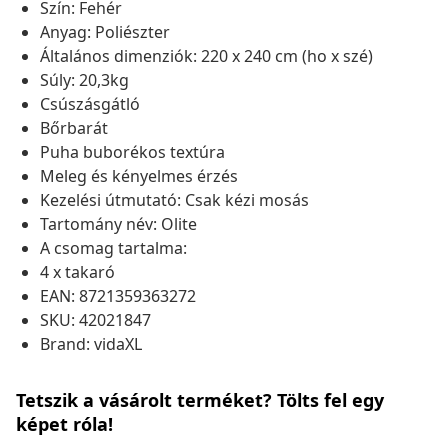
Szín: Fehér
Anyag: Poliészter
Általános dimenziók: 220 x 240 cm (ho x szé)
Súly: 20,3kg
Csúszásgátló
Bőrbarát
Puha buborékos textúra
Meleg és kényelmes érzés
Kezelési útmutató: Csak kézi mosás
Tartomány név: Olite
A csomag tartalma:
4 x takaró
EAN: 8721359363272
SKU: 42021847
Brand: vidaXL
Tetszik a vásárolt terméket? Tölts fel egy
képet róla!