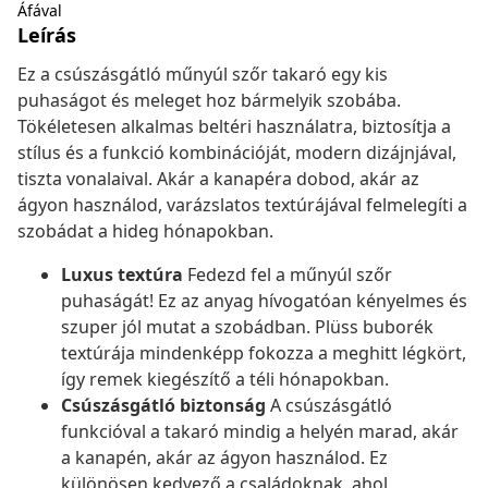
Áfával
Leírás
Ez a csúszásgátló műnyúl szőr takaró egy kis
puhaságot és meleget hoz bármelyik szobába.
Tökéletesen alkalmas beltéri használatra, biztosítja a
stílus és a funkció kombinációját, modern dizájnjával,
tiszta vonalaival. Akár a kanapéra dobod, akár az
ágyon használod, varázslatos textúrájával felmelegíti a
szobádat a hideg hónapokban.
Luxus textúra
Fedezd fel a műnyúl szőr
puhaságát! Ez az anyag hívogatóan kényelmes és
szuper jól mutat a szobádban. Plüss buborék
textúrája mindenképp fokozza a meghitt légkört,
így remek kiegészítő a téli hónapokban.
Csúszásgátló biztonság
A csúszásgátló
funkcióval a takaró mindig a helyén marad, akár
a kanapén, akár az ágyon használod. Ez
különösen kedvező a családoknak, ahol