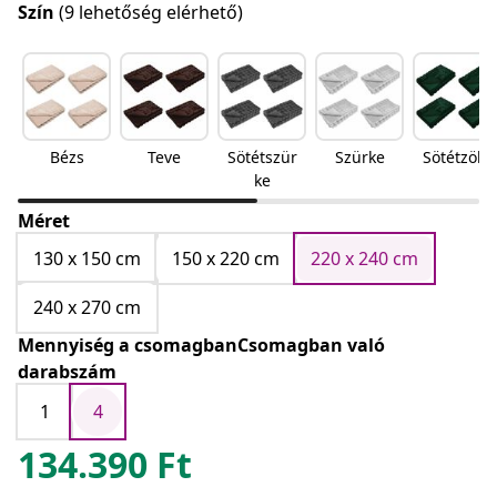
Szín
(9 lehetőség elérhető)
Bézs
Teve
Sötétszür
Szürke
Sötétzöld
ke
Méret
130 x 150 cm
150 x 220 cm
220 x 240 cm
240 x 270 cm
Mennyiség a csomagbanCsomagban való
darabszám
1
4
134.390
Ft