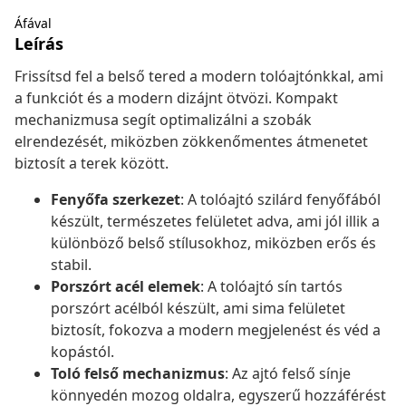
Áfával
Leírás
Frissítsd fel a belső tered a modern tolóajtónkkal, ami
a funkciót és a modern dizájnt ötvözi. Kompakt
mechanizmusa segít optimalizálni a szobák
elrendezését, miközben zökkenőmentes átmenetet
biztosít a terek között.
Fenyőfa szerkezet
: A tolóajtó szilárd fenyőfából
készült, természetes felületet adva, ami jól illik a
különböző belső stílusokhoz, miközben erős és
stabil.
Porszórt acél elemek
: A tolóajtó sín tartós
porszórt acélból készült, ami sima felületet
biztosít, fokozva a modern megjelenést és véd a
kopástól.
Toló felső mechanizmus
: Az ajtó felső sínje
könnyedén mozog oldalra, egyszerű hozzáférést