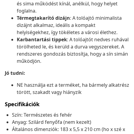
és sima működést kínál, anélkül, hogy helyet
foglalna.
Térmegtakarító dizájn
: A tolóajtó minimalista
dizájnt alkalmaz, ideális a kompakt
helyiségekhez, így tökéletes a városi élethez.
Karbantartási tippek
: A tolóajtót nedves ruhával
törölheted le, és kerüld a durva vegyszereket. A
rendszeres gondozás biztosítja, hogy a sín simán
működjön.
Jó tudni:
NE használja ezt a terméket, ha bármely alkatrész
törött, szakadt vagy hiányzik
Specifikációk
Szín: Természetes és fehér
Anyag: Szilárd fenyőfa (nem kezelt)
Általános dimenziók: 183 x 5,5 x 210 cm (ho x szé x