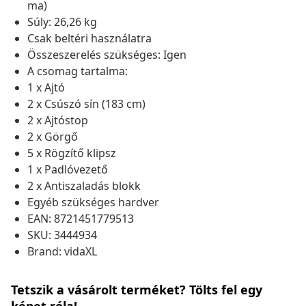
ma)
Súly: 26,26 kg
Csak beltéri használatra
Összeszerelés szükséges: Igen
A csomag tartalma:
1 x Ajtó
2 x Csúszó sín (183 cm)
2 x Ajtóstop
2 x Görgő
5 x Rögzítő klipsz
1 x Padlóvezető
2 x Antiszaladás blokk
Egyéb szükséges hardver
EAN: 8721451779513
SKU: 3444934
Brand: vidaXL
Tetszik a vásárolt terméket? Tölts fel egy