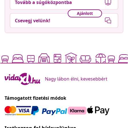
Tovább a súgóközpontba
Ajánlott
Csevegj velünk!
Nagy lábon élni, kevesebbért
Támogatott fizetési módok
Iratkozzon fel hírlevelünkre