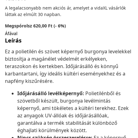
A legalacsonyabb nem akciós ár, amelyet a vidaXL vásárlók
láttak az elmúlt 30 napban.
Megspórolsz 620,00 Ft (- 6%)
Áfával
Leírás
Ez a polietilén és szövet képernyő burgonya levelekkel
biztosítja a magánélet védelmét erkélyeken,
teraszokon és kertekben. Időjárásálló és könnyű
karbantartani, így ideális kültéri eseményekhez és a
napfény kiszűrésére.
Időjárásálló levélképernyő:
Polietilénből és
szövetből készült, burgonya levélmintás
képernyő, ami tökéletes a kültéri terekhez. Ezek
az anyagok UV-állóak és időjárásállóak,
garantálva a termék stabilitását különböző
éghajlati körülmények között.
Nincs szükség összeszerelésre:
Ez a képernyő