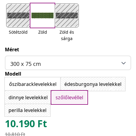
Sötétzöld
Zöld
Zöld és
sárga
Méret
300 x 75 cm
Modell
őszibaracklevelekkel
édesburgonya levelekkel
dinnye levelekkel
szőlőlevéllel
perilla levelekkel
10.190
Ft
10.810
Ft