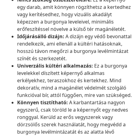
egy darab, amit könnyen rögzíthetsz a kertedhez
vagy kerítésedhez, hogy vizuális akadályt
képezzen a burgonya leveleivel, minimális
erőfeszítéssel növelve a külső tér magánéletét.
Időjárásálló dizájn:
A dizájn egy védő bevonattal
rendelkezik, ami ellenáll a kültéri hatásoknak,
hosszú távon megőrzi a burgonya levélmintázat
színét és szerkezetét.
Univerzális kültéri alkalmazás:
Ez a burgonya
levelekkel díszített képernyő alkalmas
erkélyekhez, teraszokhoz és kertekhez. Mind
dekoratív, mind a magánélet védelmét szolgáló
funkcióval bír, attól függően, mire van szükséged.
Könnyen tisztítható:
A karbantartása nagyon
egyszerű, csak töröld le a képernyőt egy nedves
ronggyal. Kerüld az erős vegyszerek vagy
dörzsölős szerek használatát, hogy megvédd a
burgonya levélmintázatát és az alatta lévő