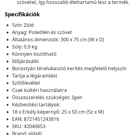
szövetet, így hosszabb élettartamú lesz a termék.
Specifikációk
Szín: Zöld
Anyag: Polietilén és szövet
Általános dimenziók: 300 x 75 cm (W x D)
Súly: 0,9 kg
Könnyen tisztítható
Időjárásálló
Borostyán térelválasztó kerítés megfelelő helyszín
Tartja a légáramlást
Szőlőlevéllel
Csak kültéri használatra
Összeszerelés szükséges: Igen
Kézbesítési tartályok:
18 x Erkély képernyő: 25 x 50 cm (Sz x M)
EAN: 8721451243816
SKU: 42040653
Brand: vidaXL