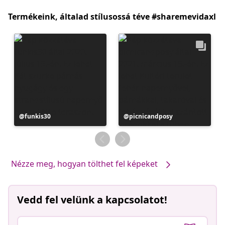
Termékeink, általad stílusossá téve #sharemevidaxl
Bejegyzés
funkis30
Bejegyzés
picnicandposy
közzétevője
közzétevője
Nézze meg, hogyan tölthet fel képeket
Vedd fel velünk a kapcsolatot!