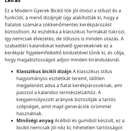
Leírás
Ez a Modern Gyerek Bicikli tök jól ötvözi a stílust és a
funkciót, a menő dizájnját úgy alakították ki, hogy a
fiatalok számára zökkenőmentes kerékpározást
biztosítson. Az esztétika a klasszikus formákat tükrözi,
így nemcsak élvezetes, de stílusos is minden utazás. A
szabadtéri kalandokat kedvelő gyerekeknek ez a
kerékpár figyelemfelkeltő kinézetével tűnik ki, és célja,
hogy magabiztosságot adjon minden kirándulásnál.
Klasszikus bicikli dizájn
A klasszikus stílus
hagyományos esztétikát teremt, időtlen
megjelenést adva a fiatal kerékpárosoknak, ami
passzol a kalandos természetükhöz. A
kiegyensúlyozott arányok biztosítják a tartós
szépséget, amit majd generációk örömmel
használnak.
Minőségi anyag
Acélból és gumiból készült, ez a
bicikli nemcsak jól néz ki; hihetetlen tartósságot