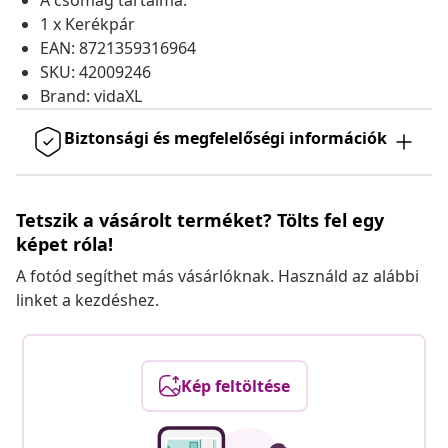
A csomag tartalma:
1 x Kerékpár
EAN: 8721359316964
SKU: 42009246
Brand: vidaXL
Biztonsági és megfelelőségi információk
Tetszik a vásárolt terméket? Tölts fel egy
képet róla!
A fotód segíthet más vásárlóknak. Használd az alábbi
linket a kezdéshez.
Kép feltöltése