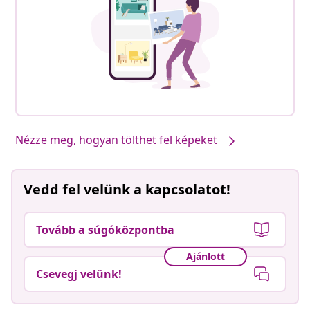
Termékeink, általad stílusossá téve #sharemevidaxl
Nézze meg, hogyan tölthet fel képeket
Vedd fel velünk a kapcsolatot!
Tovább a súgóközpontba
Ajánlott
Csevegj velünk!