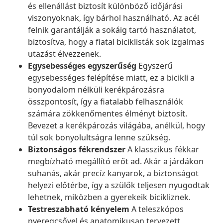
és ellenállást biztosít különböző időjárási
viszonyoknak, így bárhol használható. Az acél
felnik garantálják a sokáig tartó használatot,
biztosítva, hogy a fiatal biciklisták sok izgalmas
utazást élvezzenek.
Egysebességes egyszerűség
Egyszerű
egysebességes felépítése miatt, ez a bicikli a
bonyodalom nélküli kerékpározásra
összpontosít, így a fiatalabb felhasználók
számára zökkenőmentes élményt biztosít.
Bevezet a kerékpározás világába, anélkül, hogy
túl sok bonyolultságra lenne szükség.
Biztonságos fékrendszer
A klasszikus fékkar
megbízható megállító erőt ad. Akár a járdákon
suhanás, akár precíz kanyarok, a biztonságot
helyezi előtérbe, így a szülők teljesen nyugodtak
lehetnek, miközben a gyerekeik bicikliznek.
Testreszabható kényelem
A teleszkópos
nyeregcsővel és anatomikusan tervezett