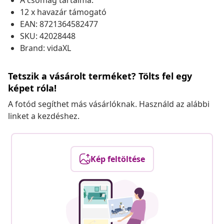
A csomag tartalma:
12 x havazár támogató
EAN: 8721364582477
SKU: 42028448
Brand: vidaXL
Tetszik a vásárolt terméket? Tölts fel egy
képet róla!
A fotód segíthet más vásárlóknak. Használd az alábbi
linket a kezdéshez.
Kép feltöltése