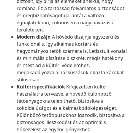
biztosít, így bírja az elemeket anélkül, hogy
romlana. Ez a tartósság folyamatos biztonságot
és megbízhatóságot garantál a változó
éghajlatokban, különösen a nagy havazású
területeken.
Modern dizájn
A hóvédő dizájnja egyszerű és
funkcionális, így alkalmas kortárs és
hagyományos tetők számára is. Letisztult vonalai
és minimális díszítése diszkrét, mégis hatékony
érintést ad a kültéri védelemhez,
megakadályozva a hócsúszások okozta károkat
stílusosan.
Kültéri specifikációk
Kifejezetten kültéri
használatra tervezve, a hóvédő különböző
tetőanyagokra telepíthető, biztosítva a
sokoldalúságot és alkalmazkodóképességet.
Különböző tetőtípusokhoz igazodik, biztosítva a
biztonságos illeszkedést és az optimális
hókezelést az egyéni igényekhez.