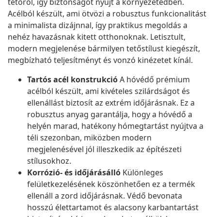
tetőről, így biztonságot nyújt a környezetedben.
Acélból készült, ami ötvözi a robusztus funkcionalitást
a minimalista dizájnnal, így praktikus megoldás a
nehéz havazásnak kitett otthonoknak. Letisztult,
modern megjelenése bármilyen tetőstílust kiegészít,
megbízható teljesítményt és vonzó kinézetet kínál.
Tartós acél konstrukció
A hóvédő prémium
acélból készült, ami kivételes szilárdságot és
ellenállást biztosít az extrém időjárásnak. Ez a
robusztus anyag garantálja, hogy a hóvédő a
helyén marad, hatékony hómegtartást nyújtva a
téli szezonban, miközben modern
megjelenésével jól illeszkedik az építészeti
stílusokhoz.
Korrózió- és időjárásálló
Különleges
felületkezelésének köszönhetően ez a termék
ellenáll a zord időjárásnak. Védő bevonata
hosszú élettartamot és alacsony karbantartást