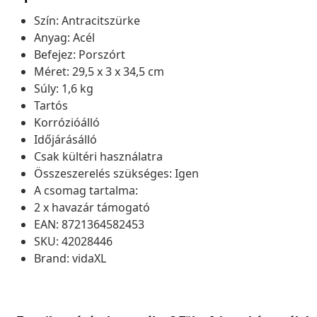
Szín: Antracitszürke
Anyag: Acél
Befejez: Porszórt
Méret: 29,5 x 3 x 34,5 cm
Súly: 1,6 kg
Tartós
Korrózióálló
Időjárásálló
Csak kültéri használatra
Összeszerelés szükséges: Igen
A csomag tartalma:
2 x havazár támogató
EAN: 8721364582453
SKU: 42028446
Brand: vidaXL