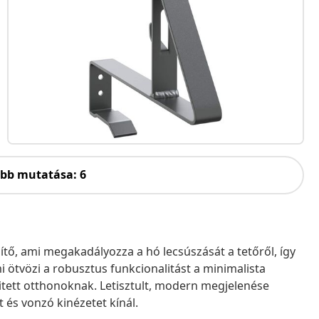
öbb mutatása: 6
tő, ami megakadályozza a hó lecsúszását a tetőről, így
i ötvözi a robusztus funkcionalitást a minimalista
itett otthonoknak. Letisztult, modern megjelenése
t és vonzó kinézetet kínál.