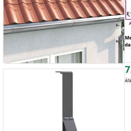
A
Me
da
7
Áfá