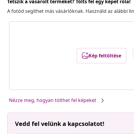
Tetszik a vásárolt terméket? Tölts fel egy képet róla!
A fotód segíthet más vásárlóknak. Használd az alábbi li
Kép feltöltése
Nézze meg, hogyan tölthet fel képeket
Vedd fel velünk a kapcsolatot!