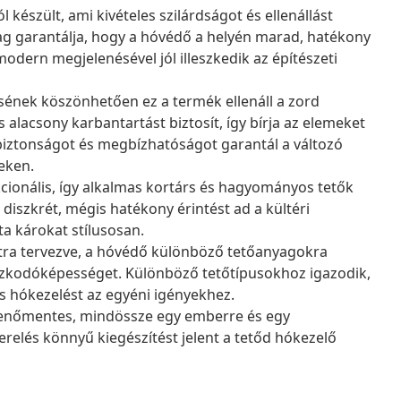
készült, ami kivételes szilárdságot és ellenállást
yag garantálja, hogy a hóvédő a helyén marad, hatékony
odern megjelenésével jól illeszkedik az építészeti
sének köszönhetően ez a termék ellenáll a zord
alacsony karbantartást biztosít, így bírja az elemeket
biztonságot és megbízhatóságot garantál a változó
eken.
cionális, így alkalmas kortárs és hagyományos tetők
e diszkrét, mégis hatékony érintést ad a kültéri
 károkat stílusosan.
atra tervezve, a hóvédő különböző tetőanyagokra
mazkodóképességet. Különböző tetőtípusokhoz igazodik,
is hókezelést az egyéni igényekhez.
kenőmentes, mindössze egy emberre és egy
relés könnyű kiegészítést jelent a tetőd hókezelő