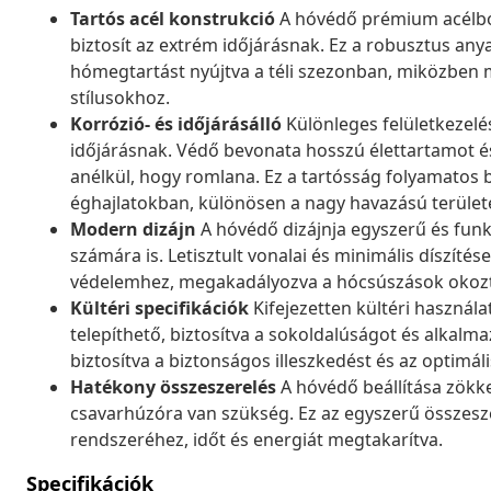
Tartós acél konstrukció
A hóvédő prémium acélból 
biztosít az extrém időjárásnak. Ez a robusztus an
hómegtartást nyújtva a téli szezonban, miközben m
stílusokhoz.
Korrózió- és időjárásálló
Különleges felületkezelé
időjárásnak. Védő bevonata hosszú élettartamot és 
anélkül, hogy romlana. Ez a tartósság folyamatos 
éghajlatokban, különösen a nagy havazású terület
Modern dizájn
A hóvédő dizájnja egyszerű és funk
számára is. Letisztult vonalai és minimális díszítés
védelemhez, megakadályozva a hócsúszások okozta
Kültéri specifikációk
Kifejezetten kültéri használ
telepíthető, biztosítva a sokoldalúságot és alkal
biztosítva a biztonságos illeszkedést és az optimál
Hatékony összeszerelés
A hóvédő beállítása zök
csavarhúzóra van szükség. Ez az egyszerű összesze
rendszeréhez, időt és energiát megtakarítva.
Specifikációk