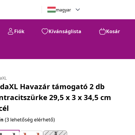
magyar
Fiók
Kívánságlista
Kosár
daXL
idaXL Havazár támogató 2 db
ntracitszürke 29,5 x 3 x 34,5 cm
cél
ín
(3 lehetőség elérhető)