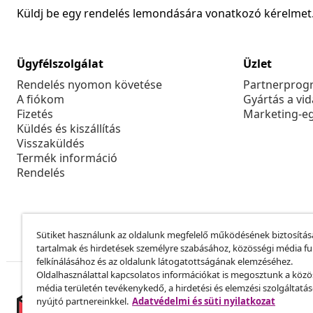
Küldj be egy rendelés lemondására vonatkozó kérelmet
Ügyfélszolgálat
Üzlet
Rendelés nyomon követése
Partnerprog
A fiókom
Gyártás a vi
Fizetés
Marketing-e
Küldés és kiszállítás
Visszaküldés
Termék információ
Rendelés
Sütiket használunk az oldalunk megfelelő működésének biztosítás
tartalmak és hirdetések személyre szabásához, közösségi média f
felkínálásához és az oldalunk látogatottságának elemzéséhez.
Oldalhasználattal kapcsolatos információkat is megosztunk a közö
média területén tevékenykedő, a hirdetési és elemzési szolgáltatá
nyújtó partnereinkkel.
Adatvédelmi és süti nyilatkozat