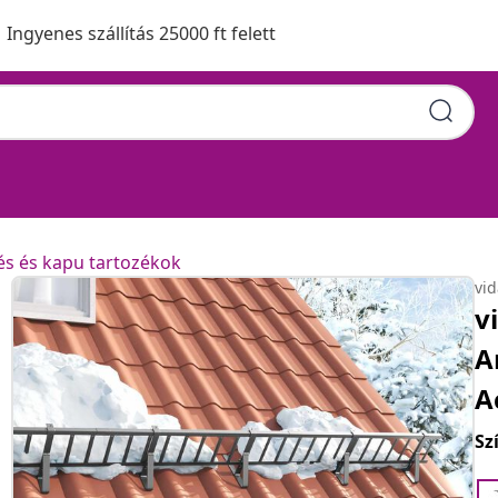
Ingyenes szállítás 25000 ft felett
és és kapu tartozékok
vi
v
A
A
Sz