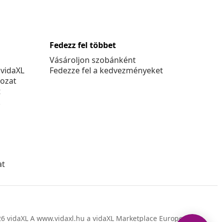
Fedezz fel többet
Vásároljon szobánként
 vidaXL
Fedezze fel a kedvezményeket
kozat
t
k
at
6 vidaXL A www.vidaxl.hu a vidaXL Marketplace Europe B.V.