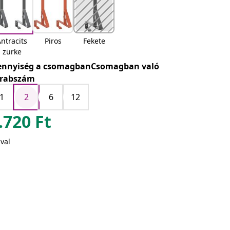
ntracits
Piros
Fekete
zürke
nnyiség a csomagbanCsomagban való
rabszám
1
2
6
12
.720
Ft
val