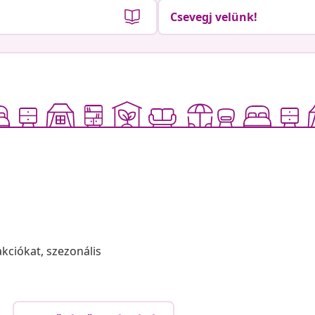
Csevegj velünk!
akciókat, szezonális