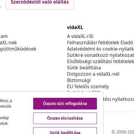
Szerződéstől való elállás
.
vidaXL
ram
A vidaXL-ről
daXL-nek
Felhasználási feltételek Eladó
gyüttműködések
Adatvédelmi és cookie-nyilat
Sütikre vonatkozó nyilatkoza
Elsőbbségi szállítási feltétele
Sütik beállítása
Dolgozzon a vidaXL-nél
Biztonsági
EU felelős személy
Politikával EPR
Akadálymentesítési nyilatkoz
ához, a
Összes süti elfogadása
unkciók
sségi
Összes elutasítása
sokat
© 2008-202
Sütik beállítása