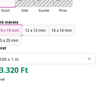
Ezüst
Zöld
Szürke
Piros
ló mérete
19 x 19 mm
12 x 12 mm
16 x 16 mm
5 x 25 mm
ret
100 x 1 m
3.320
Ft
val