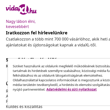
Nagy lábon élni,
kevesebbért
Iratkozzon fel hírlevelünkre
Csatlakozzon a több mint 700 000 vásárlóhoz, akik heti 
ajánlatokat és újdonságokat kapnak a vidaXL-től.
Szerződéstől való elállás
Küldj be egy rendelés lemondására vonatkozó kérelmet
Sütiket használunk az oldalunk megfelelő működésének biztosítás
tartalmak és hirdetések személyre szabásához, közösségi média f
felkínálásához és az oldalunk látogatottságának elemzéséhez.
Oldalhasználattal kapcsolatos információkat is megosztunk a közö
Ügyfélszolgálat
Üzlet
média területén tevékenykedő, a hirdetési és elemzési szolgáltatá
nyújtó partnereinkkel.
Adatvédelmi és süti nyilatkozat
Rendelés nyomon követése
Partnerprog
A fiókom
Gyártás a vi
Fizetés
Marketing-e
Küldés és kiszállítás