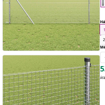
Há
2
Mé
5
Áfá