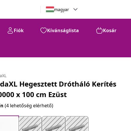
magyar
Fiók
Kívánságlista
Kosár
daXL
idaXL Hegesztett Drótháló Kerítés
0000 x 100 cm Ezüst
ín
(4 lehetőség elérhető)