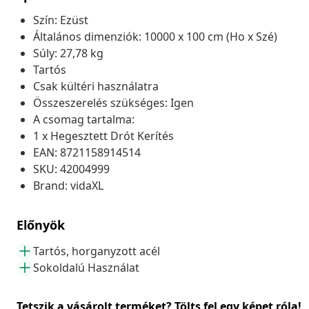
Szín: Ezüst
Általános dimenziók: 10000 x 100 cm (Ho x Szé)
Súly: 27,78 kg
Tartós
Csak kültéri használatra
Összeszerelés szükséges: Igen
A csomag tartalma:
1 x Hegesztett Drót Kerítés
EAN: 8721158914514
SKU: 42004999
Brand: vidaXL
Előnyök
Tartós, horganyzott acél
Sokoldalú Használat
Tetszik a vásárolt terméket? Tölts fel egy képet róla!