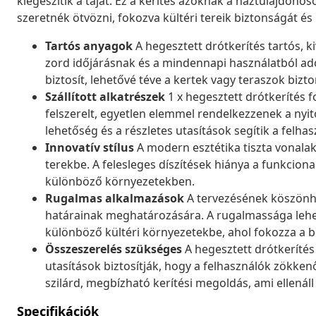
kiegészítik a tájat. Ez a kerítés azoknak a háztulajdonos
szeretnék ötvözni, fokozva kültéri tereik biztonságát és
Tartós anyagok
A hegesztett drótkerítés tartós, k
zord időjárásnak és a mindennapi használatból ad
biztosít, lehetővé téve a kertek vagy teraszok biz
Szállított alkatrészek
1 x hegesztett drótkerítés f
felszerelt, egyetlen elemmel rendelkezzenek a nyito
lehetőség és a részletes utasítások segítik a felha
Innovatív stílus
A modern esztétika tiszta vonalakk
terekbe. A felesleges díszítések hiánya a funkcion
különböző környezetekben.
Rugalmas alkalmazások
A tervezésének köszönhet
határainak meghatározására. A rugalmassága lehe
különböző kültéri környezetekbe, ahol fokozza a bi
Összeszerelés szükséges
A hegesztett drótkerítés 
utasítások biztosítják, hogy a felhasználók zökk
szilárd, megbízható kerítési megoldás, ami ellenál
Specifikációk