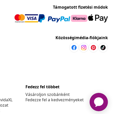
Támogatott fizetési módok
Közösségimédia-fiókjaink
Fedezz fel többet
Vásároljon szobánként
 vidaXL
Fedezze fel a kedvezményeket
kozat
t