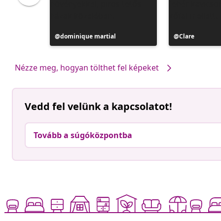
Bejegyzés
dominique martial
Bejegyzés
Clare
közzétevője
közzétevője
Nézze meg, hogyan tölthet fel képeket
Vedd fel velünk a kapcsolatot!
Tovább a súgóközpontba