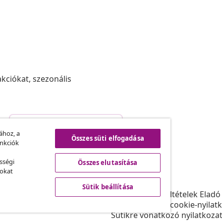
akciókat, szezonális
Szerződéstől való elállás
.
ához, a
Összes süti elfogadása
unkciók
sségi
Összes elutasítása
vidaXL
sokat
ram
A vidaXL-ről
Sütik beállítása
daXL-nek
Felhasználási feltételek Eladó
gyüttműködések
Adatvédelmi és cookie-nyilat
Sütikre vonatkozó nyilatkoza