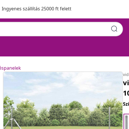
Ingyenes szállítás 25000 ft felett
téspanelek
vi
v
1
Sz