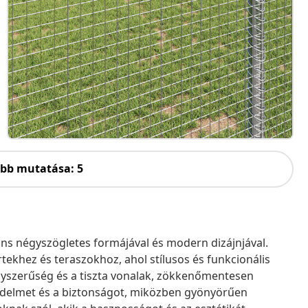
öbb mutatása: 5
áns négyszögletes formájával és modern dizájnjával.
ertekhez és teraszokhoz, ahol stílusos és funkcionális
egyszerűség és a tiszta vonalak, zökkenőmentesen
védelmet és a biztonságot, miközben gyönyörűen