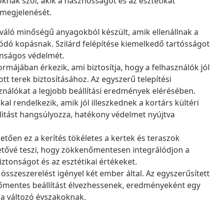
oknak szól, akik a hasznosságot és az esztétikát
 megjelenését.
iváló minőségű anyagokból készült, amik ellenállnak a
ódó kopásnak. Szilárd felépítése kiemelkedő tartósságot
tonságos védelmét.
ormájában érkezik, ami biztosítja, hogy a felhasználók jól
tt terek biztosításához. Az egyszerű telepítési
sználókat a legjobb beállítási eredmények elérésében.
al rendelkezik, amik jól illeszkednek a kortárs kültéri
alitást hangsúlyozza, hatékony védelmet nyújtva
ően ez a kerítés tökéletes a kertek és teraszok
tővé teszi, hogy zökkenőmentesen integrálódjon a
ztonságot és az esztétikai értékeket.
összeszerelést igényel két ember által. Az egyszerűsített
enőmentes beállítást élvezhessenek, eredményeként egy
l a változó évszakoknak.