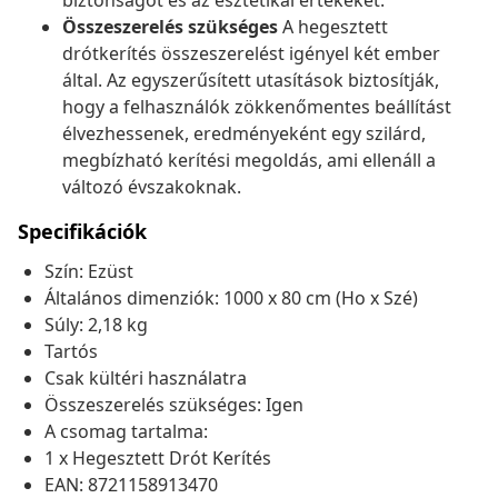
biztonságot és az esztétikai értékeket.
Összeszerelés szükséges
A hegesztett
drótkerítés összeszerelést igényel két ember
által. Az egyszerűsített utasítások biztosítják,
hogy a felhasználók zökkenőmentes beállítást
élvezhessenek, eredményeként egy szilárd,
megbízható kerítési megoldás, ami ellenáll a
változó évszakoknak.
Specifikációk
Szín: Ezüst
Általános dimenziók: 1000 x 80 cm (Ho x Szé)
Súly: 2,18 kg
Tartós
Csak kültéri használatra
Összeszerelés szükséges: Igen
A csomag tartalma:
1 x Hegesztett Drót Kerítés
EAN: 8721158913470