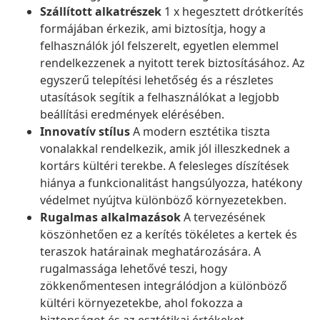
Szállított alkatrészek
1 x hegesztett drótkerítés
formájában érkezik, ami biztosítja, hogy a
felhasználók jól felszerelt, egyetlen elemmel
rendelkezzenek a nyitott terek biztosításához. Az
egyszerű telepítési lehetőség és a részletes
utasítások segítik a felhasználókat a legjobb
beállítási eredmények elérésében.
Innovatív stílus
A modern esztétika tiszta
vonalakkal rendelkezik, amik jól illeszkednek a
kortárs kültéri terekbe. A felesleges díszítések
hiánya a funkcionalitást hangsúlyozza, hatékony
védelmet nyújtva különböző környezetekben.
Rugalmas alkalmazások
A tervezésének
köszönhetően ez a kerítés tökéletes a kertek és
teraszok határainak meghatározására. A
rugalmassága lehetővé teszi, hogy
zökkenőmentesen integrálódjon a különböző
kültéri környezetekbe, ahol fokozza a