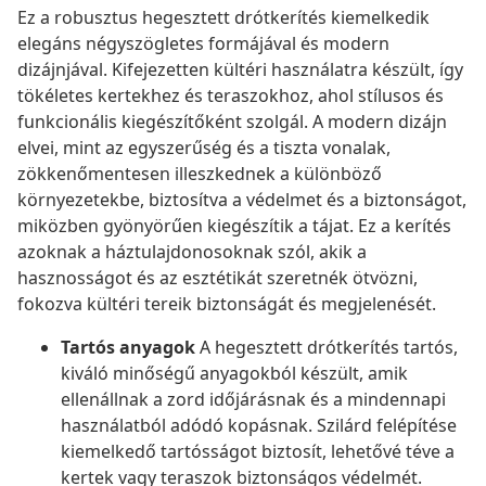
Ez a robusztus hegesztett drótkerítés kiemelkedik
elegáns négyszögletes formájával és modern
dizájnjával. Kifejezetten kültéri használatra készült, így
tökéletes kertekhez és teraszokhoz, ahol stílusos és
funkcionális kiegészítőként szolgál. A modern dizájn
elvei, mint az egyszerűség és a tiszta vonalak,
zökkenőmentesen illeszkednek a különböző
környezetekbe, biztosítva a védelmet és a biztonságot,
miközben gyönyörűen kiegészítik a tájat. Ez a kerítés
azoknak a háztulajdonosoknak szól, akik a
hasznosságot és az esztétikát szeretnék ötvözni,
fokozva kültéri tereik biztonságát és megjelenését.
Tartós anyagok
A hegesztett drótkerítés tartós,
kiváló minőségű anyagokból készült, amik
ellenállnak a zord időjárásnak és a mindennapi
használatból adódó kopásnak. Szilárd felépítése
kiemelkedő tartósságot biztosít, lehetővé téve a
kertek vagy teraszok biztonságos védelmét.