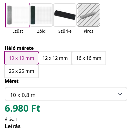
Ezüst
Zöld
Szürke
Piros
Háló mérete
19 x 19 mm
12 x 12 mm
16 x 16 mm
25 x 25 mm
Méret
10 x 0,8 m
6.980
Ft
Áfával
Leírás