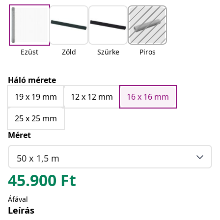
Ezüst
Zöld
Szürke
Piros
Háló mérete
19 x 19 mm
12 x 12 mm
16 x 16 mm
25 x 25 mm
Méret
50 x 1,5 m
45.900
Ft
Áfával
Leírás