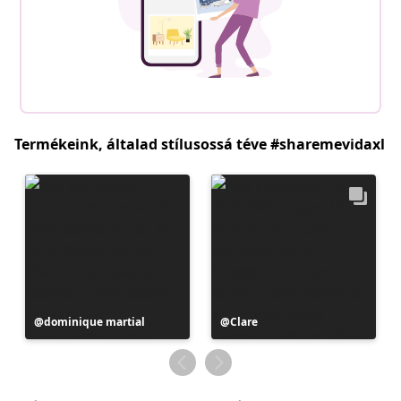
Termékeink, általad stílusossá téve #sharemevidaxl
Bejegyzés
dominique martial
Bejegyzés
Clare
közzétevője
közzétevője