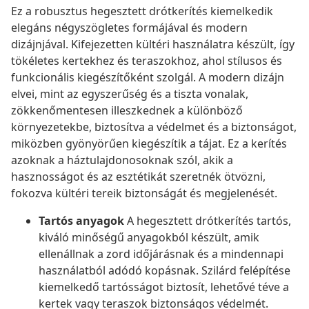
Ez a robusztus hegesztett drótkerítés kiemelkedik
elegáns négyszögletes formájával és modern
dizájnjával. Kifejezetten kültéri használatra készült, így
tökéletes kertekhez és teraszokhoz, ahol stílusos és
funkcionális kiegészítőként szolgál. A modern dizájn
elvei, mint az egyszerűség és a tiszta vonalak,
zökkenőmentesen illeszkednek a különböző
környezetekbe, biztosítva a védelmet és a biztonságot,
miközben gyönyörűen kiegészítik a tájat. Ez a kerítés
azoknak a háztulajdonosoknak szól, akik a
hasznosságot és az esztétikát szeretnék ötvözni,
fokozva kültéri tereik biztonságát és megjelenését.
Tartós anyagok
A hegesztett drótkerítés tartós,
kiváló minőségű anyagokból készült, amik
ellenállnak a zord időjárásnak és a mindennapi
használatból adódó kopásnak. Szilárd felépítése
kiemelkedő tartósságot biztosít, lehetővé téve a
kertek vagy teraszok biztonságos védelmét.