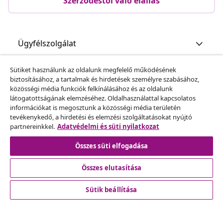
Szerződéstől való elállás
Ügyfélszolgálat
Sütiket használunk az oldalunk megfelelő működésének
Üzlet
biztosításához, a tartalmak és hirdetések személyre szabásához,
közösségi média funkciók felkínálásához és az oldalunk
látogatottságának elemzéséhez. Oldalhasználattal kapcsolatos
vidaXL
információkat is megosztunk a közösségi média területén
tevékenykedő, a hirdetési és elemzési szolgáltatásokat nyújtó
partnereinkkel.
Adatvédelmi és süti nyilatkozat
Fedezz fel többet
Összes süti elfogadása
Összes elutasítása
Sütik beállítása
© 2008-2026 vidaXL A www.vidaxl.hu a vidaXL Marketplace
Europe B.V. Weboldala