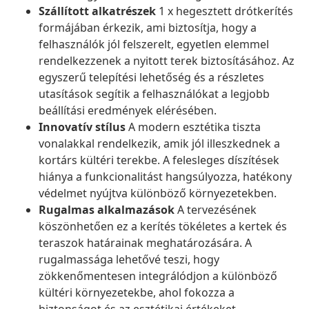
Szállított alkatrészek
1 x hegesztett drótkerítés
formájában érkezik, ami biztosítja, hogy a
felhasználók jól felszerelt, egyetlen elemmel
rendelkezzenek a nyitott terek biztosításához. Az
egyszerű telepítési lehetőség és a részletes
utasítások segítik a felhasználókat a legjobb
beállítási eredmények elérésében.
Innovatív stílus
A modern esztétika tiszta
vonalakkal rendelkezik, amik jól illeszkednek a
kortárs kültéri terekbe. A felesleges díszítések
hiánya a funkcionalitást hangsúlyozza, hatékony
védelmet nyújtva különböző környezetekben.
Rugalmas alkalmazások
A tervezésének
köszönhetően ez a kerítés tökéletes a kertek és
teraszok határainak meghatározására. A
rugalmassága lehetővé teszi, hogy
zökkenőmentesen integrálódjon a különböző
kültéri környezetekbe, ahol fokozza a