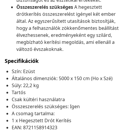
biztonságot és az esztétikai értékeket.
Összeszerelés szükséges
A hegesztett
drótkerítés összeszerelést igényel két ember
által. Az egyszerűsített utasítások biztosítják,
hogy a felhasználók zökkenőmentes beállítást
élvezhessenek, eredményeként egy szilárd,
megbízható kerítési megoldás, ami ellenáll a
változó évszakoknak.
Specifikációk
Szín: Ezüst
Általános dimenziók: 5000 x 150 cm (Ho x Szé)
Súly: 22,2 kg
Tartós
Csak kültéri használatra
Összeszerelés szükséges: Igen
A csomag tartalma:
1 x Hegesztett Drót Kerítés
EAN: 8721158914323