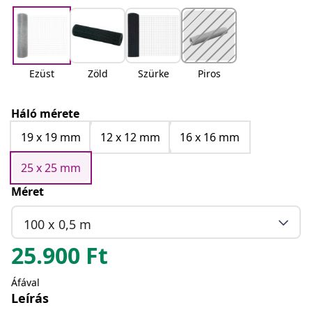
Ezüst
Zöld
Szürke
Piros
Háló mérete
19 x 19 mm
12 x 12 mm
16 x 16 mm
25 x 25 mm
Méret
100 x 0,5 m
25.900
Ft
Áfával
Leírás