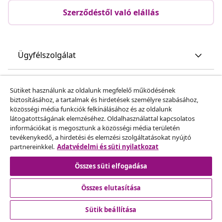
Szerződéstől való elállás
Ügyfélszolgálat
Üzlet
Sütiket használunk az oldalunk megfelelő működésének
biztosításához, a tartalmak és hirdetések személyre szabásához,
közösségi média funkciók felkínálásához és az oldalunk
vidaXL
látogatottságának elemzéséhez. Oldalhasználattal kapcsolatos
információkat is megosztunk a közösségi média területén
tevékenykedő, a hirdetési és elemzési szolgáltatásokat nyújtó
Fedezz fel többet
partnereinkkel.
Adatvédelmi és süti nyilatkozat
Összes süti elfogadása
Összes elutasítása
Sütik beállítása
© 2008-2026 vidaXL A www.vidaxl.hu a vidaXL Marketplace