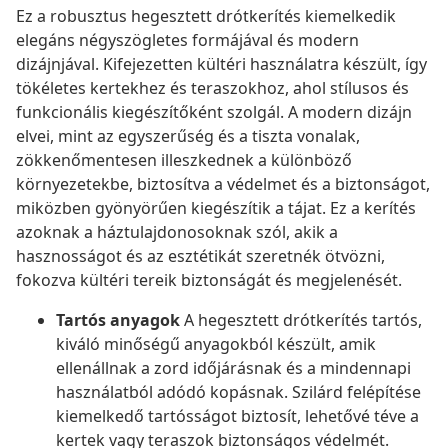
Ez a robusztus hegesztett drótkerítés kiemelkedik
elegáns négyszögletes formájával és modern
dizájnjával. Kifejezetten kültéri használatra készült, így
tökéletes kertekhez és teraszokhoz, ahol stílusos és
funkcionális kiegészítőként szolgál. A modern dizájn
elvei, mint az egyszerűség és a tiszta vonalak,
zökkenőmentesen illeszkednek a különböző
környezetekbe, biztosítva a védelmet és a biztonságot,
miközben gyönyörűen kiegészítik a tájat. Ez a kerítés
azoknak a háztulajdonosoknak szól, akik a
hasznosságot és az esztétikát szeretnék ötvözni,
fokozva kültéri tereik biztonságát és megjelenését.
Tartós anyagok
A hegesztett drótkerítés tartós,
kiváló minőségű anyagokból készült, amik
ellenállnak a zord időjárásnak és a mindennapi
használatból adódó kopásnak. Szilárd felépítése
kiemelkedő tartósságot biztosít, lehetővé téve a
kertek vagy teraszok biztonságos védelmét.