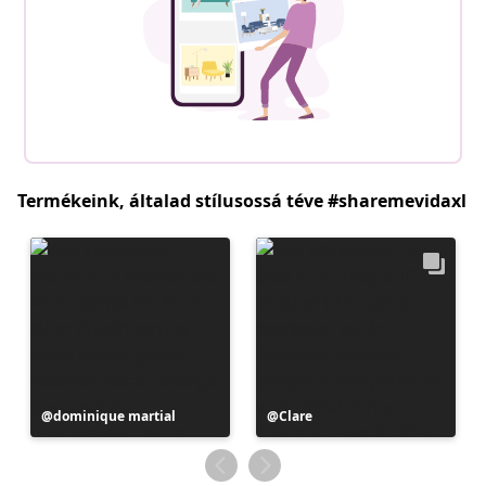
Termékeink, általad stílusossá téve #sharemevidaxl
Bejegyzés
dominique martial
Bejegyzés
Clare
közzétevője
közzétevője