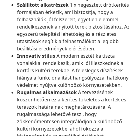
Szállított alkatrészek
1 x hegesztett drótkerítés
formájában érkezik, ami biztosítja, hogy a
felhasználók jól felszerelt, egyetlen elemmel
rendelkezzenek a nyitott terek biztosításához. Az
egyszerű telepítési lehetőség és a részletes
utasítások segítik a felhasználókat a legjobb
beállítási eredmények elérésében.
Innovatív stílus
A modern esztétika tiszta
vonalakkal rendelkezik, amik jól illeszkednek a
kortárs kültéri terekbe. A felesleges díszítések
hiánya a funkcionalitást hangsúlyozza, hatékony
védelmet nyújtva különböző környezetekben.
Rugalmas alkalmazások
A tervezésének
köszönhetően ez a kerítés tökéletes a kertek és
teraszok határainak meghatározására. A
rugalmassága lehetővé teszi, hogy
zökkenőmentesen integrálódjon a különböző
kültéri környezetekbe, ahol fokozza a