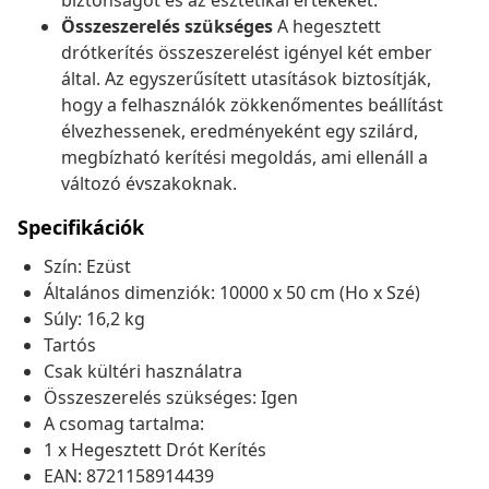
biztonságot és az esztétikai értékeket.
Összeszerelés szükséges
A hegesztett
drótkerítés összeszerelést igényel két ember
által. Az egyszerűsített utasítások biztosítják,
hogy a felhasználók zökkenőmentes beállítást
élvezhessenek, eredményeként egy szilárd,
megbízható kerítési megoldás, ami ellenáll a
változó évszakoknak.
Specifikációk
Szín: Ezüst
Általános dimenziók: 10000 x 50 cm (Ho x Szé)
Súly: 16,2 kg
Tartós
Csak kültéri használatra
Összeszerelés szükséges: Igen
A csomag tartalma:
1 x Hegesztett Drót Kerítés
EAN: 8721158914439