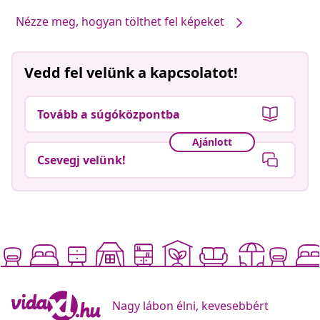
Nézze meg, hogyan tölthet fel képeket
Vedd fel velünk a kapcsolatot!
Tovább a súgóközpontba
Ajánlott
Csevegj velünk!
Nagy lábon élni, kevesebbért