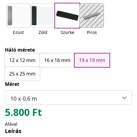
Ezüst
Zöld
Szürke
Piros
Háló mérete
12 x 12 mm
16 x 16 mm
19 x 19 mm
25 x 25 mm
Méret
10 x 0,6 m
5.800
Ft
Áfával
Leírás