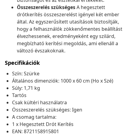
biztonságot és az esztétikai értékeket.
Összeszerelés szükséges
A hegesztett
drótkerítés összeszerelést igényel két ember
által. Az egyszerűsített utasítások biztosítják,
hogy a felhasználók zökkenőmentes beállítást
élvezhessenek, eredményeként egy szilárd,
megbízható kerítési megoldás, ami ellenáll a
változó évszakoknak.
Specifikációk
Szín: Szürke
Általános dimenziók: 1000 x 60 cm (Ho x Szé)
Súly: 1,71 kg
Tartós
Csak kültéri használatra
Összeszerelés szükséges: Igen
A csomag tartalma:
1 x Hegesztett Drót Kerítés
EAN: 8721158915801