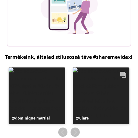
Termékeink, általad stílusossá téve #sharemevidaxl
Bejegyzés
dominique martial
Bejegyzés
Clare
közzétevője
közzétevője