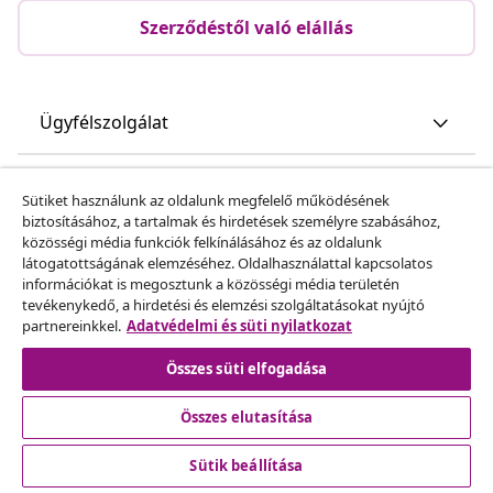
Szerződéstől való elállás
Ügyfélszolgálat
Üzlet
Sütiket használunk az oldalunk megfelelő működésének
biztosításához, a tartalmak és hirdetések személyre szabásához,
közösségi média funkciók felkínálásához és az oldalunk
vidaXL
látogatottságának elemzéséhez. Oldalhasználattal kapcsolatos
információkat is megosztunk a közösségi média területén
tevékenykedő, a hirdetési és elemzési szolgáltatásokat nyújtó
Fedezz fel többet
partnereinkkel.
Adatvédelmi és süti nyilatkozat
Összes süti elfogadása
Összes elutasítása
Sütik beállítása
© 2008-2026 vidaXL A www.vidaxl.hu a vidaXL Marketplace