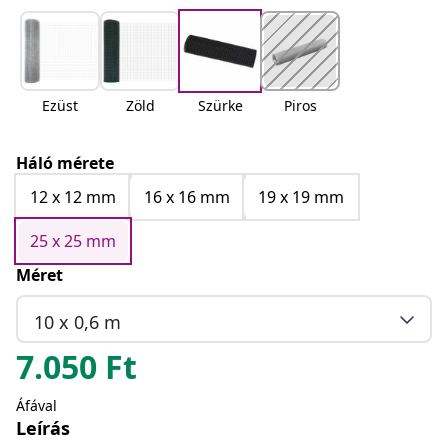
Ezüst
Zöld
Szürke
Piros
Háló mérete
12 x 12 mm
16 x 16 mm
19 x 19 mm
25 x 25 mm
Méret
10 x 0,6 m
7.050
Ft
Áfával
Leírás