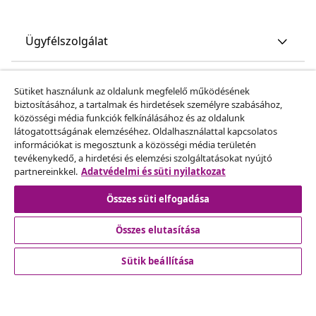
Ügyfélszolgálat
Üzlet
Sütiket használunk az oldalunk megfelelő működésének
biztosításához, a tartalmak és hirdetések személyre szabásához,
közösségi média funkciók felkínálásához és az oldalunk
vidaXL
látogatottságának elemzéséhez. Oldalhasználattal kapcsolatos
információkat is megosztunk a közösségi média területén
tevékenykedő, a hirdetési és elemzési szolgáltatásokat nyújtó
Fedezz fel többet
partnereinkkel.
Adatvédelmi és süti nyilatkozat
Összes süti elfogadása
Összes elutasítása
Sütik beállítása
© 2008-2026 vidaXL A www.vidaxl.hu a vidaXL Marketplace
Europe B.V. Weboldala