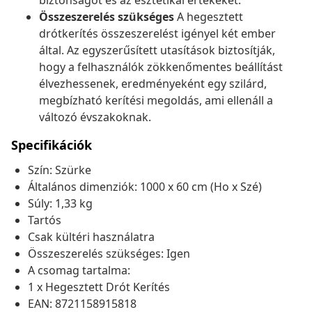
biztonságot és az esztétikai értékeket.
Összeszerelés szükséges
A hegesztett
drótkerítés összeszerelést igényel két ember
által. Az egyszerűsített utasítások biztosítják,
hogy a felhasználók zökkenőmentes beállítást
élvezhessenek, eredményeként egy szilárd,
megbízható kerítési megoldás, ami ellenáll a
változó évszakoknak.
Specifikációk
Szín: Szürke
Általános dimenziók: 1000 x 60 cm (Ho x Szé)
Súly: 1,33 kg
Tartós
Csak kültéri használatra
Összeszerelés szükséges: Igen
A csomag tartalma:
1 x Hegesztett Drót Kerítés
EAN: 8721158915818