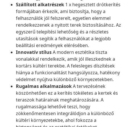
Szállított alkatrészek
1 x hegesztett drótkerítés
formájában érkezik, ami biztosítja, hogy a
felhasználók jól felszerelt, egyetlen elemmel
rendelkezzenek a nyitott terek biztosításához. Az
egyszerű telepítési lehetőség és a részletes
utasítások segítik a felhasználókat a legjobb
beállítási eredmények elérésében.
Innovatív stílus
A modern esztétika tiszta
vonalakkal rendelkezik, amik jól illeszkednek a
kortárs kültéri terekbe. A felesleges díszítések
hiánya a funkcionalitást hangsúlyozza, hatékony
védelmet nyújtva különböző környezetekben.
Rugalmas alkalmazások
A tervezésének
köszönhetően ez a kerítés tökéletes a kertek és
teraszok határainak meghatározására. A
rugalmassága lehetővé teszi, hogy
zökkenőmentesen integrálódjon a különböző
kültéri környezetekbe, ahol fokozza a