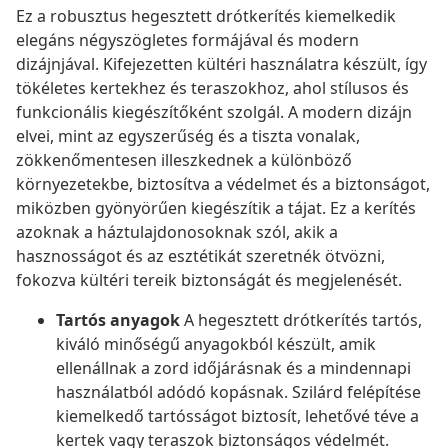
Ez a robusztus hegesztett drótkerítés kiemelkedik
elegáns négyszögletes formájával és modern
dizájnjával. Kifejezetten kültéri használatra készült, így
tökéletes kertekhez és teraszokhoz, ahol stílusos és
funkcionális kiegészítőként szolgál. A modern dizájn
elvei, mint az egyszerűség és a tiszta vonalak,
zökkenőmentesen illeszkednek a különböző
környezetekbe, biztosítva a védelmet és a biztonságot,
miközben gyönyörűen kiegészítik a tájat. Ez a kerítés
azoknak a háztulajdonosoknak szól, akik a
hasznosságot és az esztétikát szeretnék ötvözni,
fokozva kültéri tereik biztonságát és megjelenését.
Tartós anyagok
A hegesztett drótkerítés tartós,
kiváló minőségű anyagokból készült, amik
ellenállnak a zord időjárásnak és a mindennapi
használatból adódó kopásnak. Szilárd felépítése
kiemelkedő tartósságot biztosít, lehetővé téve a
kertek vagy teraszok biztonságos védelmét.