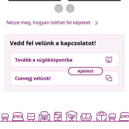
közzétevője
közzétevője
Nézze meg, hogyan tölthet fel képeket
Vedd fel velünk a kapcsolatot!
Tovább a súgóközpontba
Ajánlott
Csevegj velünk!