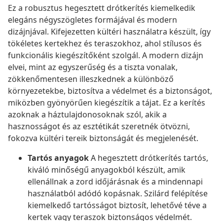
Ez a robusztus hegesztett drótkerítés kiemelkedik
elegáns négyszögletes formájával és modern
dizájnjával. Kifejezetten kültéri használatra készült, így
tökéletes kertekhez és teraszokhoz, ahol stílusos és
funkcionális kiegészítőként szolgál. A modern dizájn
elvei, mint az egyszerűség és a tiszta vonalak,
zökkenőmentesen illeszkednek a különböző
környezetekbe, biztosítva a védelmet és a biztonságot,
miközben gyönyörűen kiegészítik a tájat. Ez a kerítés
azoknak a háztulajdonosoknak szól, akik a
hasznosságot és az esztétikát szeretnék ötvözni,
fokozva kültéri tereik biztonságát és megjelenését.
Tartós anyagok
A hegesztett drótkerítés tartós,
kiváló minőségű anyagokból készült, amik
ellenállnak a zord időjárásnak és a mindennapi
használatból adódó kopásnak. Szilárd felépítése
kiemelkedő tartósságot biztosít, lehetővé téve a
kertek vagy teraszok biztonságos védelmét.