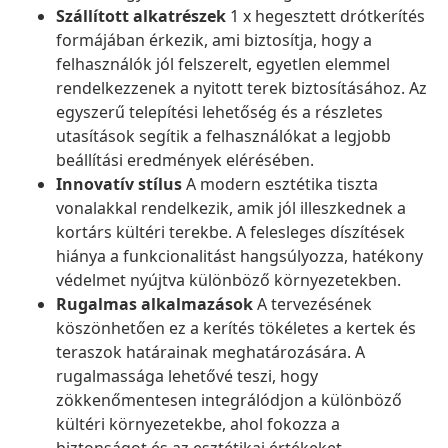
Szállított alkatrészek
1 x hegesztett drótkerítés
formájában érkezik, ami biztosítja, hogy a
felhasználók jól felszerelt, egyetlen elemmel
rendelkezzenek a nyitott terek biztosításához. Az
egyszerű telepítési lehetőség és a részletes
utasítások segítik a felhasználókat a legjobb
beállítási eredmények elérésében.
Innovatív stílus
A modern esztétika tiszta
vonalakkal rendelkezik, amik jól illeszkednek a
kortárs kültéri terekbe. A felesleges díszítések
hiánya a funkcionalitást hangsúlyozza, hatékony
védelmet nyújtva különböző környezetekben.
Rugalmas alkalmazások
A tervezésének
köszönhetően ez a kerítés tökéletes a kertek és
teraszok határainak meghatározására. A
rugalmassága lehetővé teszi, hogy
zökkenőmentesen integrálódjon a különböző
kültéri környezetekbe, ahol fokozza a