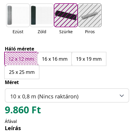
Ezüst
Zöld
Szürke
Piros
Háló mérete
12 x 12 mm
16 x 16 mm
19 x 19 mm
25 x 25 mm
Méret
10 x 0,8 m (Nincs raktáron)
9.860
Ft
Áfával
Leírás