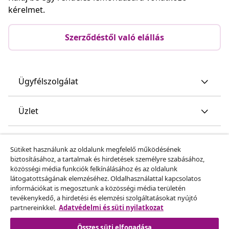
kérelmet.
Szerződéstől való elállás
Ügyfélszolgálat
Üzlet
vidaXL
Sütiket használunk az oldalunk megfelelő működésének
biztosításához, a tartalmak és hirdetések személyre szabásához,
közösségi média funkciók felkínálásához és az oldalunk
Fedezz fel többet
látogatottságának elemzéséhez. Oldalhasználattal kapcsolatos
információkat is megosztunk a közösségi média területén
tevékenykedő, a hirdetési és elemzési szolgáltatásokat nyújtó
partnereinkkel.
Adatvédelmi és süti nyilatkozat
Összes süti elfogadása