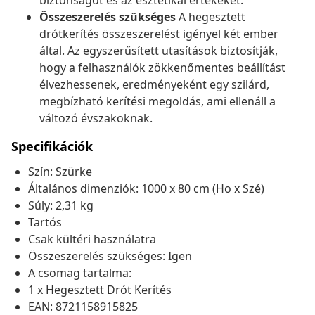
biztonságot és az esztétikai értékeket.
Összeszerelés szükséges
A hegesztett
drótkerítés összeszerelést igényel két ember
által. Az egyszerűsített utasítások biztosítják,
hogy a felhasználók zökkenőmentes beállítást
élvezhessenek, eredményeként egy szilárd,
megbízható kerítési megoldás, ami ellenáll a
változó évszakoknak.
Specifikációk
Szín: Szürke
Általános dimenziók: 1000 x 80 cm (Ho x Szé)
Súly: 2,31 kg
Tartós
Csak kültéri használatra
Összeszerelés szükséges: Igen
A csomag tartalma:
1 x Hegesztett Drót Kerítés
EAN: 8721158915825