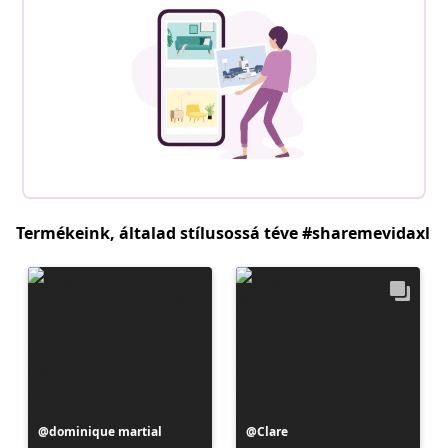
Termékeink, általad stílusossá téve #sharemevidaxl
Bejegyzés
dominique martial
Bejegyzés
Clare