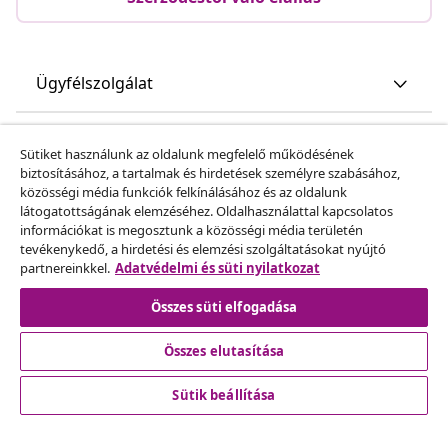
Ügyfélszolgálat
Üzlet
Sütiket használunk az oldalunk megfelelő működésének
biztosításához, a tartalmak és hirdetések személyre szabásához,
közösségi média funkciók felkínálásához és az oldalunk
vidaXL
látogatottságának elemzéséhez. Oldalhasználattal kapcsolatos
információkat is megosztunk a közösségi média területén
tevékenykedő, a hirdetési és elemzési szolgáltatásokat nyújtó
Fedezz fel többet
partnereinkkel.
Adatvédelmi és süti nyilatkozat
Összes süti elfogadása
Összes elutasítása
Sütik beállítása
© 2008-2026 vidaXL A www.vidaxl.hu a vidaXL Marketplace
Europe B.V. Weboldala