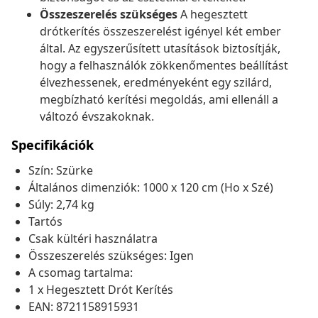
Összeszerelés szükséges
A hegesztett
drótkerítés összeszerelést igényel két ember
által. Az egyszerűsített utasítások biztosítják,
hogy a felhasználók zökkenőmentes beállítást
élvezhessenek, eredményeként egy szilárd,
megbízható kerítési megoldás, ami ellenáll a
változó évszakoknak.
Specifikációk
Szín: Szürke
Általános dimenziók: 1000 x 120 cm (Ho x Szé)
Súly: 2,74 kg
Tartós
Csak kültéri használatra
Összeszerelés szükséges: Igen
A csomag tartalma:
1 x Hegesztett Drót Kerítés
EAN: 8721158915931