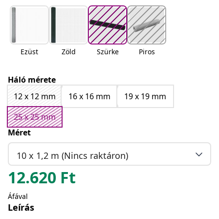
Ezüst
Zöld
Szürke
Piros
Háló mérete
12 x 12 mm
16 x 16 mm
19 x 19 mm
25 x 25 mm
Méret
10 x 1,2 m (Nincs raktáron)
12.620
Ft
Áfával
Leírás