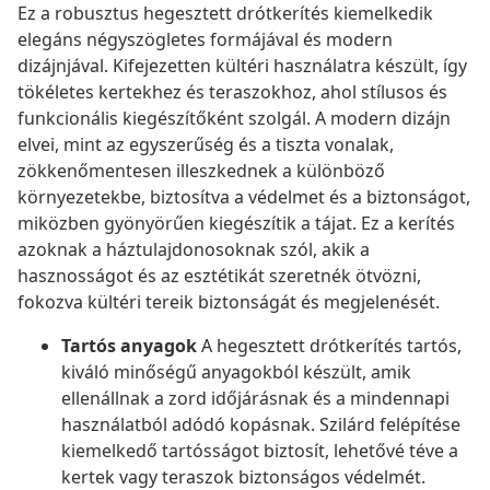
Ez a robusztus hegesztett drótkerítés kiemelkedik
elegáns négyszögletes formájával és modern
dizájnjával. Kifejezetten kültéri használatra készült, így
tökéletes kertekhez és teraszokhoz, ahol stílusos és
funkcionális kiegészítőként szolgál. A modern dizájn
elvei, mint az egyszerűség és a tiszta vonalak,
zökkenőmentesen illeszkednek a különböző
környezetekbe, biztosítva a védelmet és a biztonságot,
miközben gyönyörűen kiegészítik a tájat. Ez a kerítés
azoknak a háztulajdonosoknak szól, akik a
hasznosságot és az esztétikát szeretnék ötvözni,
fokozva kültéri tereik biztonságát és megjelenését.
Tartós anyagok
A hegesztett drótkerítés tartós,
kiváló minőségű anyagokból készült, amik
ellenállnak a zord időjárásnak és a mindennapi
használatból adódó kopásnak. Szilárd felépítése
kiemelkedő tartósságot biztosít, lehetővé téve a
kertek vagy teraszok biztonságos védelmét.