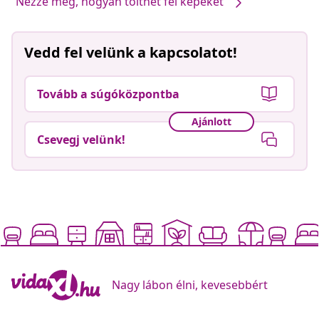
Nézze meg, hogyan tölthet fel képeket
Vedd fel velünk a kapcsolatot!
Tovább a súgóközpontba
Ajánlott
Csevegj velünk!
Nagy lábon élni, kevesebbért