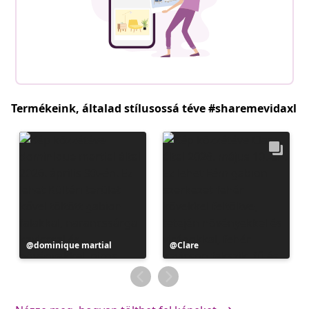
Termékeink, általad stílusossá téve #sharemevidaxl
Bejegyzés
dominique martial
Bejegyzés
Clare
közzétevője
közzétevője