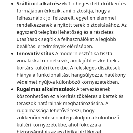
Szállított alkatrészek
1 x hegesztett drótkerítés
formájában érkezik, ami biztosítja, hogy a
felhasználók jól felszerelt, egyetlen elemmel
rendelkezzenek a nyitott terek biztosításához. Az
egyszerű telepítési lehetőség és a részletes
utasítások segítik a felhasználókat a legjobb
beállítási eredmények elérésében.
Innovatív stílus
A modern esztétika tiszta
vonalakkal rendelkezik, amik jól illeszkednek a
kortárs kültéri terekbe. A felesleges díszítések
hiánya a funkcionalitást hangsúlyozza, hatékony
védelmet nyújtva különböző környezetekben.
Rugalmas alkalmazások
A tervezésének
köszönhetően ez a kerítés tökéletes a kertek és
teraszok határainak meghatározására. A
rugalmassága lehetővé teszi, hogy
zökkenőmentesen integrálódjon a különböző
kültéri környezetekbe, ahol fokozza a
biztonságot és az esztétikai értékeket.