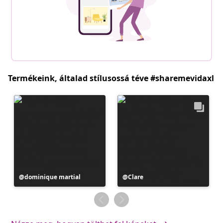
Termékeink, általad stílusossá téve #sharemevidaxl
Bejegyzés
dominique martial
Bejegyzés
Clare
közzétevője
közzétevője