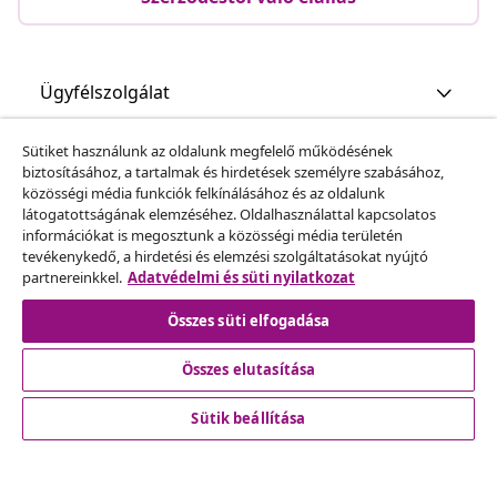
Ügyfélszolgálat
Sütiket használunk az oldalunk megfelelő működésének
Üzlet
biztosításához, a tartalmak és hirdetések személyre szabásához,
közösségi média funkciók felkínálásához és az oldalunk
látogatottságának elemzéséhez. Oldalhasználattal kapcsolatos
vidaXL
információkat is megosztunk a közösségi média területén
tevékenykedő, a hirdetési és elemzési szolgáltatásokat nyújtó
partnereinkkel.
Adatvédelmi és süti nyilatkozat
Fedezz fel többet
Összes süti elfogadása
Összes elutasítása
Sütik beállítása
© 2008-2026 vidaXL A www.vidaxl.hu a vidaXL Marketplace
Europe B.V. Weboldala