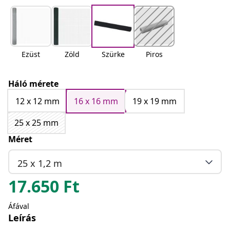
Ezüst
Zöld
Szürke
Piros
Háló mérete
12 x 12 mm
16 x 16 mm
19 x 19 mm
25 x 25 mm
Méret
25 x 1,2 m
17.650
Ft
Áfával
Leírás