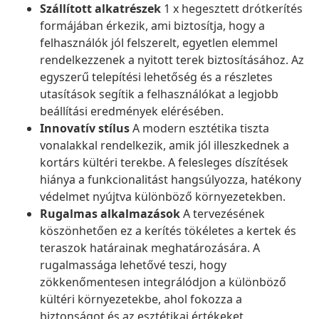
Szállított alkatrészek
1 x hegesztett drótkerítés
formájában érkezik, ami biztosítja, hogy a
felhasználók jól felszerelt, egyetlen elemmel
rendelkezzenek a nyitott terek biztosításához. Az
egyszerű telepítési lehetőség és a részletes
utasítások segítik a felhasználókat a legjobb
beállítási eredmények elérésében.
Innovatív stílus
A modern esztétika tiszta
vonalakkal rendelkezik, amik jól illeszkednek a
kortárs kültéri terekbe. A felesleges díszítések
hiánya a funkcionalitást hangsúlyozza, hatékony
védelmet nyújtva különböző környezetekben.
Rugalmas alkalmazások
A tervezésének
köszönhetően ez a kerítés tökéletes a kertek és
teraszok határainak meghatározására. A
rugalmassága lehetővé teszi, hogy
zökkenőmentesen integrálódjon a különböző
kültéri környezetekbe, ahol fokozza a
biztonságot és az esztétikai értékeket.