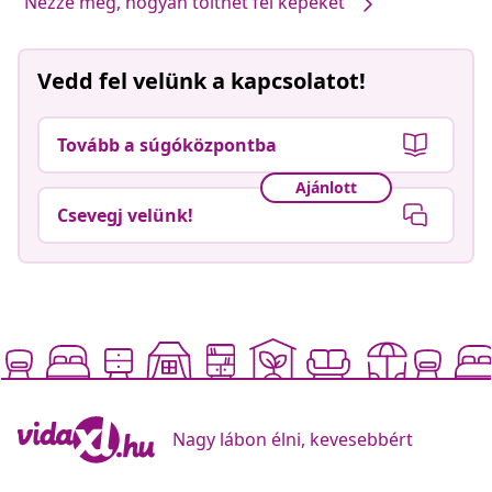
Nézze meg, hogyan tölthet fel képeket
Vedd fel velünk a kapcsolatot!
Tovább a súgóközpontba
Ajánlott
Csevegj velünk!
Nagy lábon élni, kevesebbért