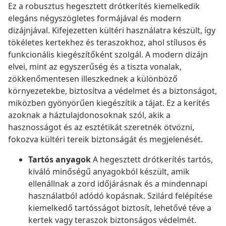
Ez a robusztus hegesztett drótkerítés kiemelkedik
elegáns négyszögletes formájával és modern
dizájnjával. Kifejezetten kültéri használatra készült, így
tökéletes kertekhez és teraszokhoz, ahol stílusos és
funkcionális kiegészítőként szolgál. A modern dizájn
elvei, mint az egyszerűség és a tiszta vonalak,
zökkenőmentesen illeszkednek a különböző
környezetekbe, biztosítva a védelmet és a biztonságot,
miközben gyönyörűen kiegészítik a tájat. Ez a kerítés
azoknak a háztulajdonosoknak szól, akik a
hasznosságot és az esztétikát szeretnék ötvözni,
fokozva kültéri tereik biztonságát és megjelenését.
Tartós anyagok
A hegesztett drótkerítés tartós,
kiváló minőségű anyagokból készült, amik
ellenállnak a zord időjárásnak és a mindennapi
használatból adódó kopásnak. Szilárd felépítése
kiemelkedő tartósságot biztosít, lehetővé téve a
kertek vagy teraszok biztonságos védelmét.