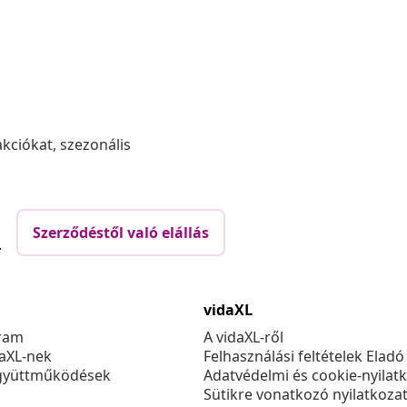
akciókat, szezonális
Szerződéstől való elállás
.
vidaXL
ram
A vidaXL-ről
daXL-nek
Felhasználási feltételek Eladó
gyüttműködések
Adatvédelmi és cookie-nyilat
Sütikre vonatkozó nyilatkoza