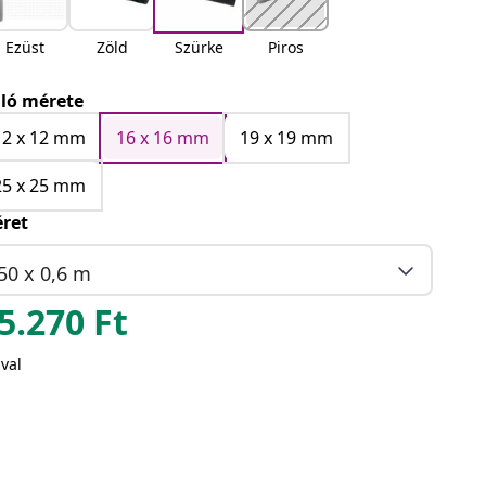
Ezüst
Zöld
Szürke
Piros
ló mérete
12 x 12 mm
16 x 16 mm
19 x 19 mm
25 x 25 mm
ret
50 x 0,6 m
5.270
Ft
val