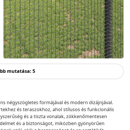
öbb mutatása: 5
áns négyszögletes formájával és modern dizájnjával.
ertekhez és teraszokhoz, ahol stílusos és funkcionális
egyszerűség és a tiszta vonalak, zökkenőmentesen
védelmet és a biztonságot, miközben gyönyörűen