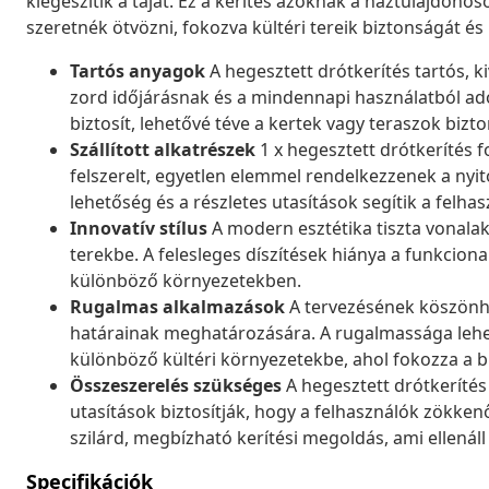
kiegészítik a tájat. Ez a kerítés azoknak a háztulajdonos
szeretnék ötvözni, fokozva kültéri tereik biztonságát és
Tartós anyagok
A hegesztett drótkerítés tartós, k
zord időjárásnak és a mindennapi használatból ad
biztosít, lehetővé téve a kertek vagy teraszok biz
Szállított alkatrészek
1 x hegesztett drótkerítés f
felszerelt, egyetlen elemmel rendelkezzenek a nyito
lehetőség és a részletes utasítások segítik a felha
Innovatív stílus
A modern esztétika tiszta vonalakk
terekbe. A felesleges díszítések hiánya a funkcion
különböző környezetekben.
Rugalmas alkalmazások
A tervezésének köszönhet
határainak meghatározására. A rugalmassága lehe
különböző kültéri környezetekbe, ahol fokozza a bi
Összeszerelés szükséges
A hegesztett drótkerítés 
utasítások biztosítják, hogy a felhasználók zökk
szilárd, megbízható kerítési megoldás, ami ellenál
Specifikációk