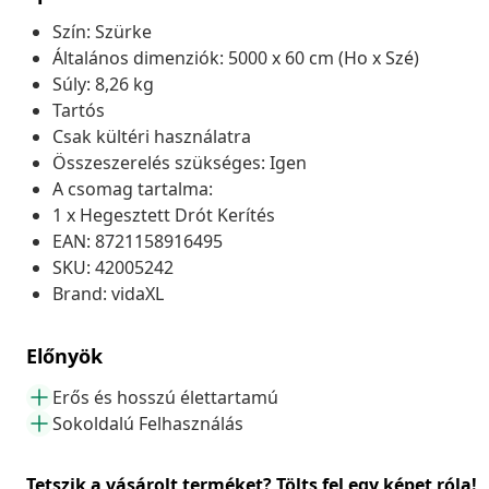
Szín: Szürke
Általános dimenziók: 5000 x 60 cm (Ho x Szé)
Súly: 8,26 kg
Tartós
Csak kültéri használatra
Összeszerelés szükséges: Igen
A csomag tartalma:
1 x Hegesztett Drót Kerítés
EAN: 8721158916495
SKU: 42005242
Brand: vidaXL
Előnyök
Erős és hosszú élettartamú
Sokoldalú Felhasználás
Tetszik a vásárolt terméket? Tölts fel egy képet róla!