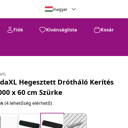
magyar
Fiók
Kívánságlista
Kosár
daXL
idaXL Hegesztett Drótháló Kerítés
000 x 60 cm Szürke
ín
(4 lehetőség elérhető)