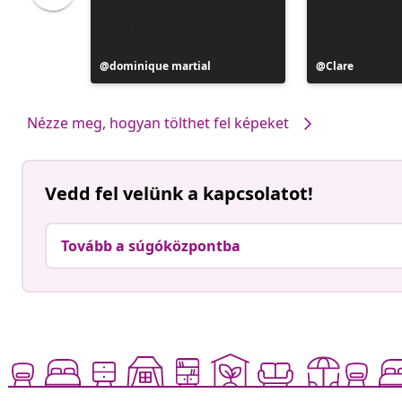
Bejegyzés
dominique martial
Bejegyzés
Clare
közzétevője
közzétevője
Nézze meg, hogyan tölthet fel képeket
Vedd fel velünk a kapcsolatot!
Tovább a súgóközpontba