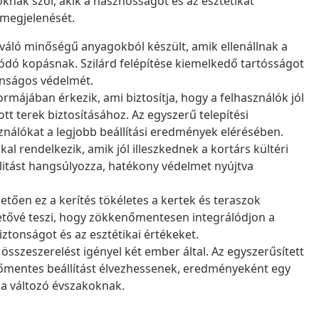
oknak szól, akik a hasznosságot és az esztétikát
 megjelenését.
iváló minőségű anyagokból készült, amik ellenállnak a
ódó kopásnak. Szilárd felépítése kiemelkedő tartósságot
tonságos védelmét.
ormájában érkezik, ami biztosítja, hogy a felhasználók jól
tt terek biztosításához. Az egyszerű telepítési
sználókat a legjobb beállítási eredmények elérésében.
al rendelkezik, amik jól illeszkednek a kortárs kültéri
alitást hangsúlyozza, hatékony védelmet nyújtva
ően ez a kerítés tökéletes a kertek és teraszok
tővé teszi, hogy zökkenőmentesen integrálódjon a
ztonságot és az esztétikai értékeket.
összeszerelést igényel két ember által. Az egyszerűsített
enőmentes beállítást élvezhessenek, eredményeként egy
l a változó évszakoknak.