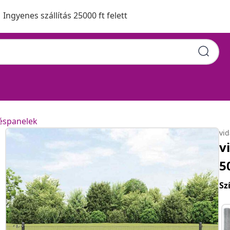
Ingyenes szállítás 25000 ft felett
téspanelek
vi
v
5
Sz