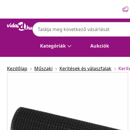
Előző
Következő
Kategóriák
Aukciók
Kezdőlap
Műszaki
Kerítések és válaszfalak
Kerí