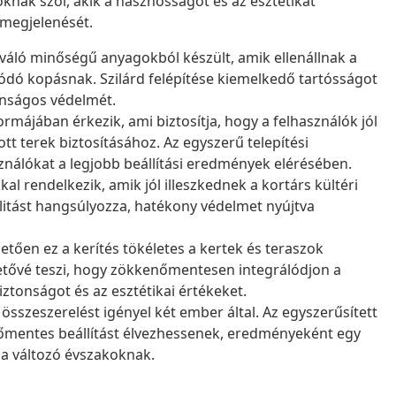
oknak szól, akik a hasznosságot és az esztétikát
 megjelenését.
iváló minőségű anyagokból készült, amik ellenállnak a
ódó kopásnak. Szilárd felépítése kiemelkedő tartósságot
tonságos védelmét.
ormájában érkezik, ami biztosítja, hogy a felhasználók jól
tt terek biztosításához. Az egyszerű telepítési
sználókat a legjobb beállítási eredmények elérésében.
al rendelkezik, amik jól illeszkednek a kortárs kültéri
alitást hangsúlyozza, hatékony védelmet nyújtva
ően ez a kerítés tökéletes a kertek és teraszok
tővé teszi, hogy zökkenőmentesen integrálódjon a
ztonságot és az esztétikai értékeket.
összeszerelést igényel két ember által. Az egyszerűsített
enőmentes beállítást élvezhessenek, eredményeként egy
l a változó évszakoknak.