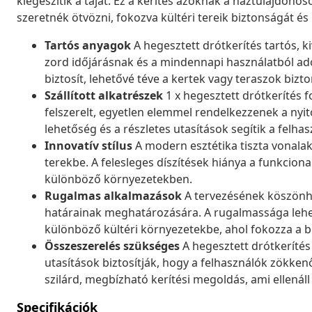
kiegészítik a tájat. Ez a kerítés azoknak a háztulajdonos
szeretnék ötvözni, fokozva kültéri tereik biztonságát és
Tartós anyagok
A hegesztett drótkerítés tartós, k
zord időjárásnak és a mindennapi használatból ad
biztosít, lehetővé téve a kertek vagy teraszok biz
Szállított alkatrészek
1 x hegesztett drótkerítés f
felszerelt, egyetlen elemmel rendelkezzenek a nyito
lehetőség és a részletes utasítások segítik a felha
Innovatív stílus
A modern esztétika tiszta vonalakk
terekbe. A felesleges díszítések hiánya a funkcion
különböző környezetekben.
Rugalmas alkalmazások
A tervezésének köszönhet
határainak meghatározására. A rugalmassága lehe
különböző kültéri környezetekbe, ahol fokozza a bi
Összeszerelés szükséges
A hegesztett drótkerítés 
utasítások biztosítják, hogy a felhasználók zökk
szilárd, megbízható kerítési megoldás, ami ellenál
Specifikációk