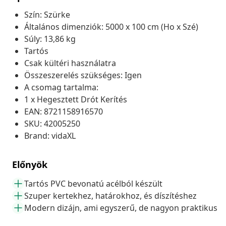
Szín: Szürke
Általános dimenziók: 5000 x 100 cm (Ho x Szé)
Súly: 13,86 kg
Tartós
Csak kültéri használatra
Összeszerelés szükséges: Igen
A csomag tartalma:
1 x Hegesztett Drót Kerítés
EAN: 8721158916570
SKU: 42005250
Brand: vidaXL
Előnyök
Tartós PVC bevonatú acélból készült
Szuper kertekhez, határokhoz, és díszítéshez
Modern dizájn, ami egyszerű, de nagyon praktikus