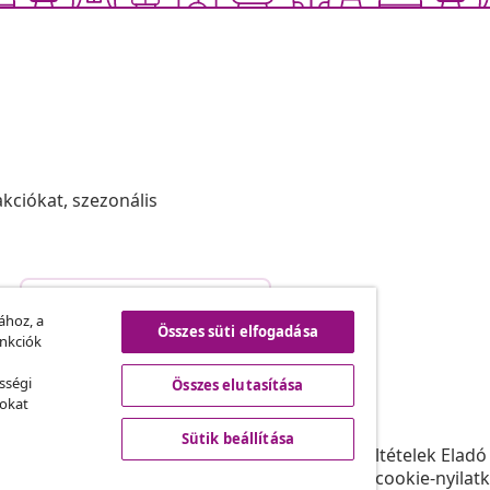
akciókat, szezonális
Szerződéstől való elállás
.
ához, a
Összes süti elfogadása
unkciók
sségi
Összes elutasítása
vidaXL
sokat
ram
A vidaXL-ről
Sütik beállítása
daXL-nek
Felhasználási feltételek Eladó
gyüttműködések
Adatvédelmi és cookie-nyilat