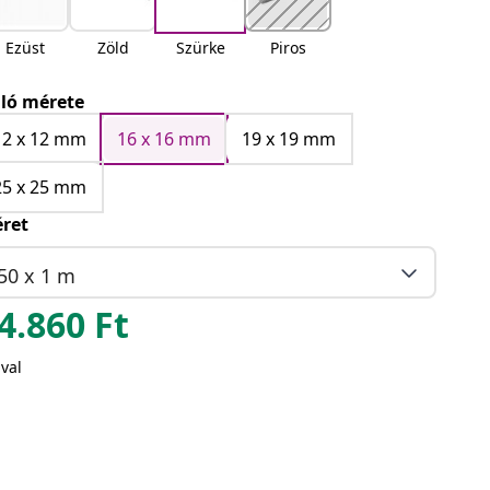
Ezüst
Zöld
Szürke
Piros
ló mérete
12 x 12 mm
16 x 16 mm
19 x 19 mm
25 x 25 mm
ret
50 x 1 m
4.860
Ft
val