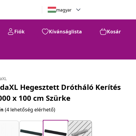
magyar
Fiók
Kívánságlista
Kosár
daXL
idaXL Hegesztett Drótháló Kerítés
000 x 100 cm Szürke
ín
(4 lehetőség elérhető)