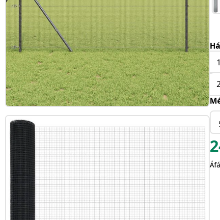
Há
Mé
2
Áfá