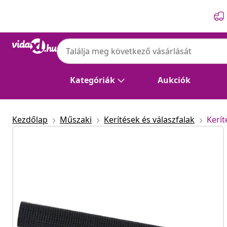
Előző
Következő
Kategóriák
Aukciók
Kezdőlap
Műszaki
Kerítések és válaszfalak
Kerí