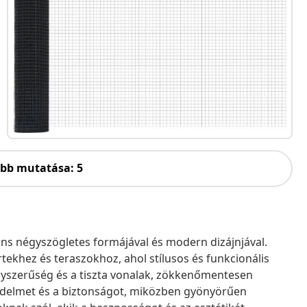
öbb mutatása: 5
áns négyszögletes formájával és modern dizájnjával.
ertekhez és teraszokhoz, ahol stílusos és funkcionális
egyszerűség és a tiszta vonalak, zökkenőmentesen
védelmet és a biztonságot, miközben gyönyörűen