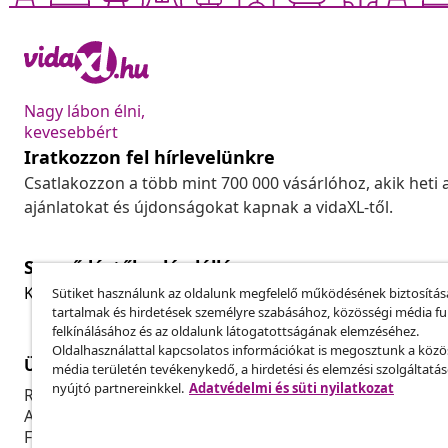
Nagy lábon élni,
kevesebbért
Iratkozzon fel hírlevelünkre
Csatlakozzon a több mint 700 000 vásárlóhoz, akik heti 
ajánlatokat és újdonságokat kapnak a vidaXL-től.
Szerződéstől való elállás
Küldj be egy rendelés lemondására vonatkozó kérelmet
Sütiket használunk az oldalunk megfelelő működésének biztosítás
tartalmak és hirdetések személyre szabásához, közösségi média f
felkínálásához és az oldalunk látogatottságának elemzéséhez.
Oldalhasználattal kapcsolatos információkat is megosztunk a közö
Ügyfélszolgálat
Üzlet
média területén tevékenykedő, a hirdetési és elemzési szolgáltatá
nyújtó partnereinkkel.
Adatvédelmi és süti nyilatkozat
Rendelés nyomon követése
Partnerprog
A fiókom
Gyártás a vi
Fizetés
Marketing-e