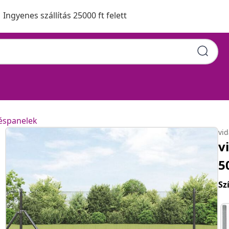
Ingyenes szállítás 25000 ft felett
téspanelek
vi
v
5
Sz