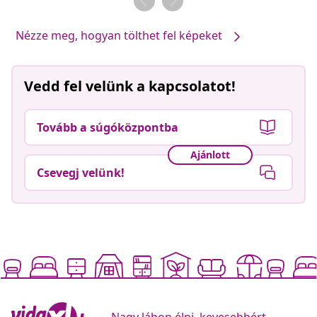
Nézze meg, hogyan tölthet fel képeket
Vedd fel velünk a kapcsolatot!
Tovább a súgóközpontba
Ajánlott
Csevegj velünk!
Nagy lábon élni, kevesebbért