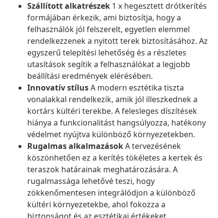
Szállított alkatrészek
1 x hegesztett drótkerítés
formájában érkezik, ami biztosítja, hogy a
felhasználók jól felszerelt, egyetlen elemmel
rendelkezzenek a nyitott terek biztosításához. Az
egyszerű telepítési lehetőség és a részletes
utasítások segítik a felhasználókat a legjobb
beállítási eredmények elérésében.
Innovatív stílus
A modern esztétika tiszta
vonalakkal rendelkezik, amik jól illeszkednek a
kortárs kültéri terekbe. A felesleges díszítések
hiánya a funkcionalitást hangsúlyozza, hatékony
védelmet nyújtva különböző környezetekben.
Rugalmas alkalmazások
A tervezésének
köszönhetően ez a kerítés tökéletes a kertek és
teraszok határainak meghatározására. A
rugalmassága lehetővé teszi, hogy
zökkenőmentesen integrálódjon a különböző
kültéri környezetekbe, ahol fokozza a
biztonságot és az esztétikai értékeket.