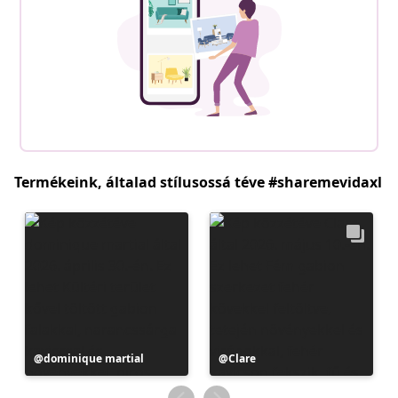
Termékeink, általad stílusossá téve #sharemevidaxl
Bejegyzés
dominique martial
Bejegyzés
Clare
közzétevője
közzétevője