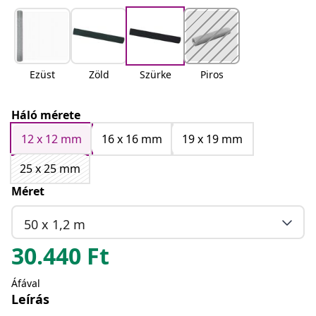
Ezüst
Zöld
Szürke
Piros
Háló mérete
12 x 12 mm
16 x 16 mm
19 x 19 mm
25 x 25 mm
Méret
50 x 1,2 m
30.440
Ft
Áfával
Leírás