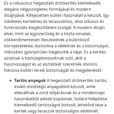
Ez a robusztus hegesztett drótkerítés kiemelkedik
elegáns négyszögletes formájával és modern
dizájnjával. Kifejezetten kültéri használatra készült, így
tökéletes kertekhez és teraszokhoz, ahol stílusos és
funkcionális kiegészítőként szolgál. A modern dizájn
elvei, mint az egyszerűség és a tiszta vonalak,
zökkenőmentesen illeszkednek a különböző
környezetekbe, biztosítva a védelmet és a biztonságot,
miközben gyönyörűen kiegészítik a tájat. Ez a kerítés
azoknak a háztulajdonosoknak szól, akik a
hasznosságot és az esztétikát szeretnék ötvözni,
fokozva kültéri tereik biztonságát és megjelenését.
Tartós anyagok
A hegesztett drótkerítés tartós,
kiváló minőségű anyagokból készült, amik
ellenállnak a zord időjárásnak és a mindennapi
használatból adódó kopásnak. Szilárd felépítése
kiemelkedő tartósságot biztosít, lehetővé téve a
kertek vagy teraszok biztonságos védelmét.