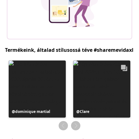
Termékeink, általad stílusossá téve #sharemevidaxl
Bejegyzés
dominique martial
Bejegyzés
Clare
közzétevője
közzétevője