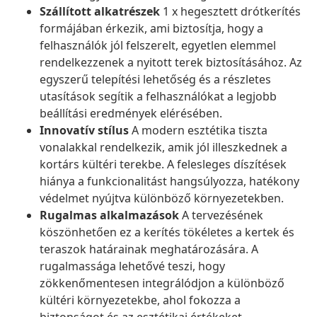
Szállított alkatrészek
1 x hegesztett drótkerítés
formájában érkezik, ami biztosítja, hogy a
felhasználók jól felszerelt, egyetlen elemmel
rendelkezzenek a nyitott terek biztosításához. Az
egyszerű telepítési lehetőség és a részletes
utasítások segítik a felhasználókat a legjobb
beállítási eredmények elérésében.
Innovatív stílus
A modern esztétika tiszta
vonalakkal rendelkezik, amik jól illeszkednek a
kortárs kültéri terekbe. A felesleges díszítések
hiánya a funkcionalitást hangsúlyozza, hatékony
védelmet nyújtva különböző környezetekben.
Rugalmas alkalmazások
A tervezésének
köszönhetően ez a kerítés tökéletes a kertek és
teraszok határainak meghatározására. A
rugalmassága lehetővé teszi, hogy
zökkenőmentesen integrálódjon a különböző
kültéri környezetekbe, ahol fokozza a