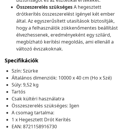
biztonságot és az esztétikai értékeket.
Összeszerelés szükséges
A hegesztett
drótkerítés összeszerelést igényel két ember
által. Az egyszerűsített utasítások biztosítják,
hogy a felhasználók zökkenőmentes beállítást
élvezhessenek, eredményeként egy szilárd,
megbízható kerítési megoldás, ami ellenáll a
változó évszakoknak.
Specifikációk
Szín: Szürke
Általános dimenziók: 10000 x 40 cm (Ho x Szé)
Súly: 9,52 kg
Tartós
Csak kültéri használatra
Összeszerelés szükséges: Igen
A csomag tartalma:
1 x Hegesztett Drót Kerítés
EAN: 8721158916730