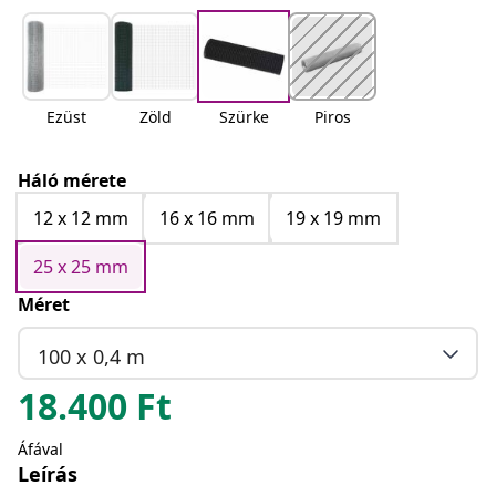
Ezüst
Zöld
Szürke
Piros
Háló mérete
12 x 12 mm
16 x 16 mm
19 x 19 mm
25 x 25 mm
Méret
100 x 0,4 m
18.400
Ft
Áfával
Leírás