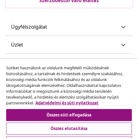
Szerződéstől való elállás
Ügyfélszolgálat
Üzlet
vidaXL
Sütiket használunk az oldalunk megfelelő működésének
biztosításához, a tartalmak és hirdetések személyre szabásához,
közösségi média funkciók felkínálásához és az oldalunk
Fedezz fel többet
látogatottságának elemzéséhez. Oldalhasználattal kapcsolatos
információkat is megosztunk a közösségi média területén
tevékenykedő, a hirdetési és elemzési szolgáltatásokat nyújtó
partnereinkkel.
Adatvédelmi és süti nyilatkozat
Összes süti elfogadása
Összes elutasítása
© 2008-2026 vidaXL A www.vidaxl.hu a vidaXL Marketplace
Europe B.V. Weboldala