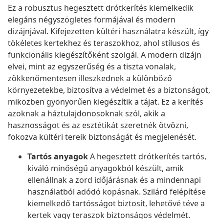
Ez a robusztus hegesztett drótkerítés kiemelkedik
elegáns négyszögletes formájával és modern
dizájnjával. Kifejezetten kültéri használatra készült, így
tökéletes kertekhez és teraszokhoz, ahol stílusos és
funkcionális kiegészítőként szolgál. A modern dizájn
elvei, mint az egyszerűség és a tiszta vonalak,
zökkenőmentesen illeszkednek a különböző
környezetekbe, biztosítva a védelmet és a biztonságot,
miközben gyönyörűen kiegészítik a tájat. Ez a kerítés
azoknak a háztulajdonosoknak szól, akik a
hasznosságot és az esztétikát szeretnék ötvözni,
fokozva kültéri tereik biztonságát és megjelenését.
Tartós anyagok
A hegesztett drótkerítés tartós,
kiváló minőségű anyagokból készült, amik
ellenállnak a zord időjárásnak és a mindennapi
használatból adódó kopásnak. Szilárd felépítése
kiemelkedő tartósságot biztosít, lehetővé téve a
kertek vagy teraszok biztonságos védelmét.