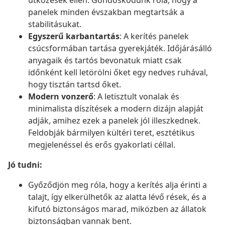
ütközések ellen. Gondoskodunk róla, hogy a
panelek minden évszakban megtartsák a
stabilitásukat.
Egyszerű karbantartás
: A kerítés panelek
csúcsformában tartása gyerekjáték. Időjárásálló
anyagaik és tartós bevonatuk miatt csak
időnként kell letörölni őket egy nedves ruhával,
hogy tisztán tartsd őket.
Modern vonzerő
: A letisztult vonalak és
minimalista díszítések a modern dizájn alapját
adják, amihez ezek a panelek jól illeszkednek.
Feldobják bármilyen kültéri teret, esztétikus
megjelenéssel és erős gyakorlati céllal.
Jó tudni:
Győződjön meg róla, hogy a kerítés alja érinti a
talajt, így elkerülhetők az alatta lévő rések, és a
kifutó biztonságos marad, miközben az állatok
biztonságban vannak bent.