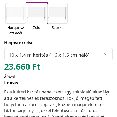
Horganyz
Zöld
Szürke
ott acél
Hegnstørrelse
10 x 1,4 m kerítés (1,6 x 1,6 cm háló)
23.660
Ft
Áfával
Leírás
Ez a kültéri kerítés panel szett egy sokoldalú akadályt
ad a kertekhez és teraszokhoz. Tök jól megépített,
hogy bírja a zord időjárást, közben magánéletet és
biztonságot nyújt, ezzel feldobva a kültéri terek