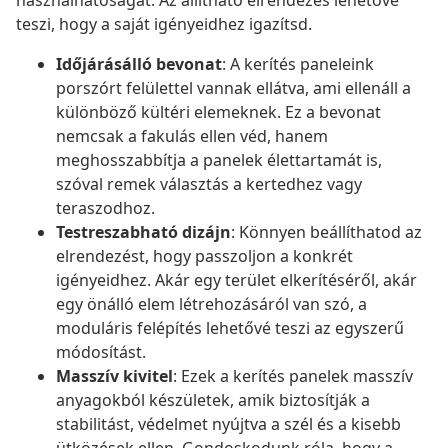
használhatóságát. Az állítható elrendezés lehetővé
teszi, hogy a saját igényeidhez igazítsd.
Időjárásálló bevonat
: A kerítés paneleink
porszórt felülettel vannak ellátva, ami ellenáll a
különböző kültéri elemeknek. Ez a bevonat
nemcsak a fakulás ellen véd, hanem
meghosszabbítja a panelek élettartamát is,
szóval remek választás a kertedhez vagy
teraszodhoz.
Testreszabható dizájn
: Könnyen beállíthatod az
elrendezést, hogy passzoljon a konkrét
igényeidhez. Akár egy terület elkerítéséről, akár
egy önálló elem létrehozásáról van szó, a
moduláris felépítés lehetővé teszi az egyszerű
módosítást.
Masszív kivitel
: Ezek a kerítés panelek masszív
anyagokból készületek, amik biztosítják a
stabilitást, védelmet nyújtva a szél és a kisebb