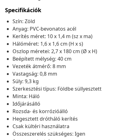
Specifikációk
Szín: Zöld
Anyag: PVC-bevonatos acél
Kerítés méret: 10 x 1,4 m (sz x ma)
Hálóméret: 1,6 x 1,6 cm (H x s)
Oszlop méretei: 2,7 x 180 cm (Ø x H)
Beépített mélység: 40 cm
Vezeték átmérő: 8 mm
Vastagság: 0,8 mm
Súly: 9,3 kg
Szerkesztési típus: Földbe süllyesztett
Minta: Háló
Időjárásálló
Rozsda- és korrózióálló
Hegesztett drótháló kerítés
Csak kültéri használatra
Összeszerelés szükséges: Igen