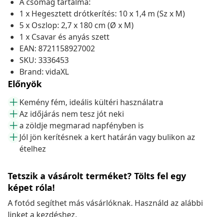
A csomag tartalma:
1 x Hegesztett drótkerítés: 10 x 1,4 m (Sz x M)
5 x Oszlop: 2,7 x 180 cm (Ø x M)
1 x Csavar és anyás szett
EAN: 8721158927002
SKU: 3336453
Brand: vidaXL
Előnyök
Kemény fém, ideális kültéri használatra
Az időjárás nem tesz jót neki
a zöldje megmarad napfényben is
Jól jön kerítésnek a kert határán vagy bulikon az
ételhez
Tetszik a vásárolt terméket? Tölts fel egy
képet róla!
A fotód segíthet más vásárlóknak. Használd az alábbi
linket a kezdéshez.