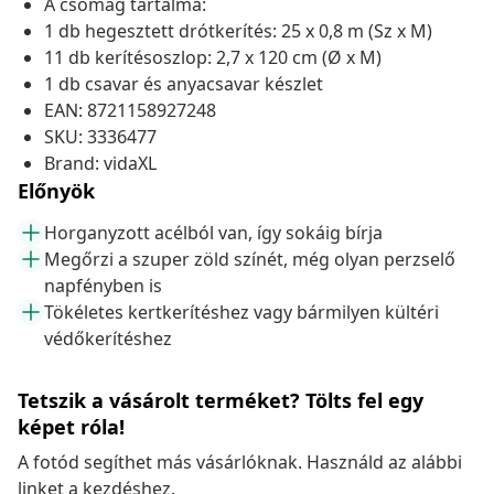
A csomag tartalma:
1 db hegesztett drótkerítés: 25 x 0,8 m (Sz x M)
11 db kerítésoszlop: 2,7 x 120 cm (Ø x M)
1 db csavar és anyacsavar készlet
EAN: 8721158927248
SKU: 3336477
Brand: vidaXL
Előnyök
Horganyzott acélból van, így sokáig bírja
Megőrzi a szuper zöld színét, még olyan perzselő
napfényben is
Tökéletes kertkerítéshez vagy bármilyen kültéri
védőkerítéshez
Tetszik a vásárolt terméket? Tölts fel egy
képet róla!
A fotód segíthet más vásárlóknak. Használd az alábbi
linket a kezdéshez.