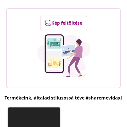
Kép feltöltése
Termékeink, általad stílusossá téve #sharemevidaxl