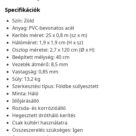
Specifikációk
Szín: Zöld
Anyag: PVC-bevonatos acél
Kerítés méret: 25 x 0,8 m (sz x m)
Hálóméret: 1,9 x 1,9 cm (H x sz)
Oszlop méretei: 2,7 x 120 cm (Ø x H)
Beépített mélység: 40 cm
Vezeték átmérő: 8,5 mm
Vastagság: 0,85 mm
Súly: 13,2 kg
Szerkesztési típus: Földbe süllyesztett
Minta: Háló
Időjárásálló
Rozsda- és korrózióálló
Hegesztett drótháló kerítés
Csak kültéri használatra
Összeszerelés szükséges: Igen