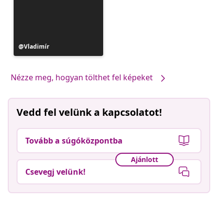
Bejegyzés
Vladimír
közzétevője
Nézze meg, hogyan tölthet fel képeket
Vedd fel velünk a kapcsolatot!
Tovább a súgóközpontba
Ajánlott
Csevegj velünk!