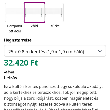
Horganyz
Zöld
Szürke
ott acél
Hegnstørrelse
25 x 0,8 m kerítés (1,9 x 1,9 cm háló)
32.420
Ft
Áfával
Leírás
Ez a kültéri kerítés panel szett egy sokoldalú akadályt
ad a kertekhez és teraszokhoz. Tök jól megépített,
hogy bírja a zord időjárást, közben magánéletet és
biztonságot nyújt, ezzel feldobva a kültéri terek