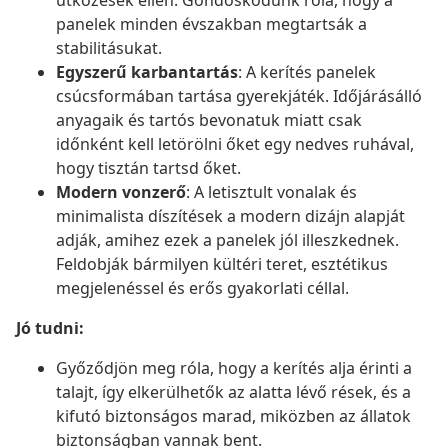
ütközések ellen. Gondoskodunk róla, hogy a
panelek minden évszakban megtartsák a
stabilitásukat.
Egyszerű karbantartás
: A kerítés panelek
csúcsformában tartása gyerekjáték. Időjárásálló
anyagaik és tartós bevonatuk miatt csak
időnként kell letörölni őket egy nedves ruhával,
hogy tisztán tartsd őket.
Modern vonzerő
: A letisztult vonalak és
minimalista díszítések a modern dizájn alapját
adják, amihez ezek a panelek jól illeszkednek.
Feldobják bármilyen kültéri teret, esztétikus
megjelenéssel és erős gyakorlati céllal.
Jó tudni:
Győződjön meg róla, hogy a kerítés alja érinti a
talajt, így elkerülhetők az alatta lévő rések, és a
kifutó biztonságos marad, miközben az állatok
biztonságban vannak bent.