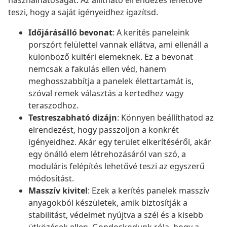
használhatóságát. Az állítható elrendezés lehetővé
teszi, hogy a saját igényeidhez igazítsd.
Időjárásálló bevonat
: A kerítés paneleink
porszórt felülettel vannak ellátva, ami ellenáll a
különböző kültéri elemeknek. Ez a bevonat
nemcsak a fakulás ellen véd, hanem
meghosszabbítja a panelek élettartamát is,
szóval remek választás a kertedhez vagy
teraszodhoz.
Testreszabható dizájn
: Könnyen beállíthatod az
elrendezést, hogy passzoljon a konkrét
igényeidhez. Akár egy terület elkerítéséről, akár
egy önálló elem létrehozásáról van szó, a
moduláris felépítés lehetővé teszi az egyszerű
módosítást.
Masszív kivitel
: Ezek a kerítés panelek masszív
anyagokból készületek, amik biztosítják a
stabilitást, védelmet nyújtva a szél és a kisebb