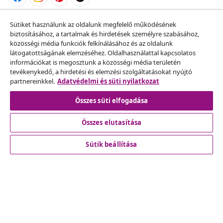
Szerződéstől való elállás
Sütiket használunk az oldalunk megfelelő működésének
biztosításához, a tartalmak és hirdetések személyre szabásához,
Küldj be egy rendelés lemondására vonatkozó
közösségi média funkciók felkínálásához és az oldalunk
kérelmet.
látogatottságának elemzéséhez. Oldalhasználattal kapcsolatos
információkat is megosztunk a közösségi média területén
tevékenykedő, a hirdetési és elemzési szolgáltatásokat nyújtó
Szerződéstől való elállás
partnereinkkel.
Adatvédelmi és süti nyilatkozat
Összes süti elfogadása
Ügyfélszolgálat
Összes elutasítása
Sütik beállítása
Üzlet
vidaXL
Fedezz fel többet