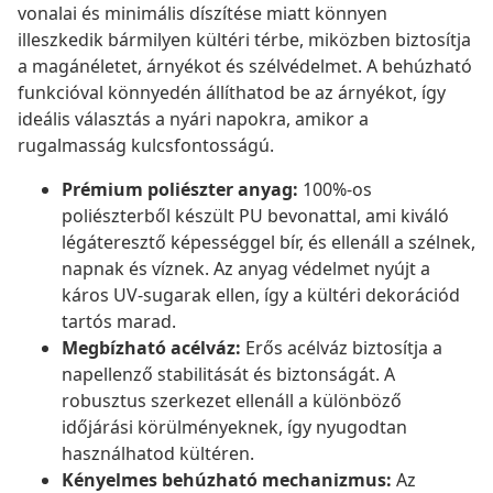
vonalai és minimális díszítése miatt könnyen
illeszkedik bármilyen kültéri térbe, miközben biztosítja
a magánéletet, árnyékot és szélvédelmet. A behúzható
funkcióval könnyedén állíthatod be az árnyékot, így
ideális választás a nyári napokra, amikor a
rugalmasság kulcsfontosságú.
Prémium poliészter anyag:
100%-os
poliészterből készült PU bevonattal, ami kiváló
légáteresztő képességgel bír, és ellenáll a szélnek,
napnak és víznek. Az anyag védelmet nyújt a
káros UV-sugarak ellen, így a kültéri dekorációd
tartós marad.
Megbízható acélváz:
Erős acélváz biztosítja a
napellenző stabilitását és biztonságát. A
robusztus szerkezet ellenáll a különböző
időjárási körülményeknek, így nyugodtan
használhatod kültéren.
Kényelmes behúzható mechanizmus:
Az