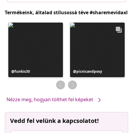
Termékeink, általad stílusossá téve #sharemevidaxl
Bejegyzés
funkis30
Bejegyzés
picnicandposy
közzétevője
közzétevője
Nézze meg, hogyan tölthet fel képeket
Vedd fel velünk a kapcsolatot!