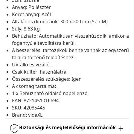
Szín: Szürke
Anyag: Poliészter
Keret anyag: Acél
Általános dimenziók: 300 x 200 cm (Sz x M)
Súly: 8,63 kg
Behúzható: Automatikusan visszahúzódik, amikor a
fogantyú eltávolításra kerül.
A beszerelési tartozékok benne vannak az egyszerű
talajra történő telepítéshez.
UV-álló és vízálló.
Csak kültéri használatra
Összeszerelés szükséges: Igen
A csomag tartalma:
1 x Behúzható oldalsó napellenző
EAN: 8721451016694
SKU: 42035445
Brand: vidaXL
Biztonsági és megfelelőségi információk