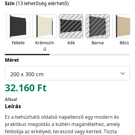
Szín
(13 lehetőség elérhető)
Fekete
Krémszín
Kék
Barna
Bézs
ű
Méret
200 x 300 cm
32.160
Ft
Áfával
Leírás
Ez a behúzható oldalsó napellenző egy modern és
praktikus megoldás a kültéri magánélethez, amely
feldobja az erkélyed, teraszod vagy kerted. Tiszta