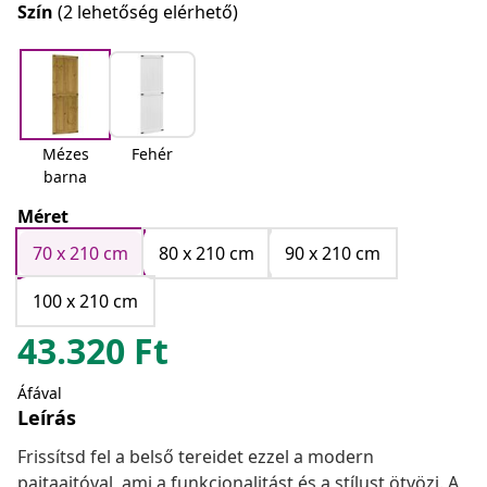
Szín
(2 lehetőség elérhető)
Mézes
Fehér
barna
Méret
70 x 210 cm
80 x 210 cm
90 x 210 cm
100 x 210 cm
43.320
Ft
Áfával
Leírás
Frissítsd fel a belső tereidet ezzel a modern
pajtaajtóval, ami a funkcionalitást és a stílust ötvözi. A