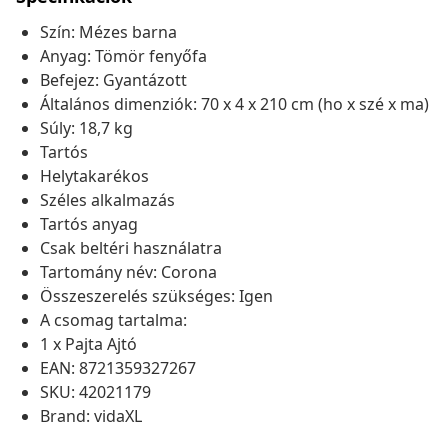
Szín: Mézes barna
Anyag: Tömör fenyőfa
Befejez: Gyantázott
Általános dimenziók: 70 x 4 x 210 cm (ho x szé x ma)
Súly: 18,7 kg
Tartós
Helytakarékos
Széles alkalmazás
Tartós anyag
Csak beltéri használatra
Tartomány név: Corona
Összeszerelés szükséges: Igen
A csomag tartalma:
1 x Pajta Ajtó
EAN: 8721359327267
SKU: 42021179
Brand: vidaXL