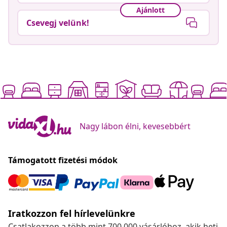
Ajánlott
Csevegj velünk!
Nagy lábon élni, kevesebbért
Támogatott fizetési módok
Iratkozzon fel hírlevelünkre
Csatlakozzon a több mint 700 000 vásárlóhoz, akik heti