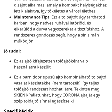
dizájnt alkalmaz, amely a kompakt helyiségekhez
lett kialakítva, így tökéletes a városi élethez.
Maintenance Tips
: Ezt a tolóajtót úgy tarthatod
karban, hogy nedves ruhával letörlöd, és
elkerülöd a durva vegyszereket a tisztításhoz. A
rendszeres gondozás segít, hogy a sín simán
működjön.
Jó tudni:
Ez az ajtó kifejezetten tolóajtóként való
használatra készült
Ez a barn door típusú ajtó kombinálható tolóajtó
vasalat készletekkel (nem tartozék), így teljes
tolóajtó rendszert hozhat létre. Tekintse meg
SKIEN kínálatunkat, hogy CORONA ajtaját egy
szép tolóajtó sínnel egészítse ki
Specifikációk