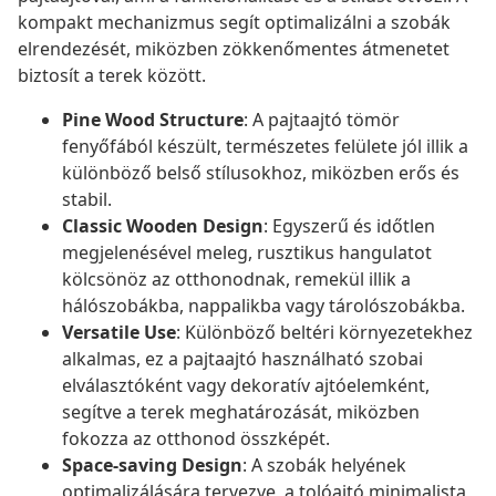
kompakt mechanizmus segít optimalizálni a szobák
elrendezését, miközben zökkenőmentes átmenetet
biztosít a terek között.
Pine Wood Structure
: A pajtaajtó tömör
fenyőfából készült, természetes felülete jól illik a
különböző belső stílusokhoz, miközben erős és
stabil.
Classic Wooden Design
: Egyszerű és időtlen
megjelenésével meleg, rusztikus hangulatot
kölcsönöz az otthonodnak, remekül illik a
hálószobákba, nappalikba vagy tárolószobákba.
Versatile Use
: Különböző beltéri környezetekhez
alkalmas, ez a pajtaajtó használható szobai
elválasztóként vagy dekoratív ajtóelemként,
segítve a terek meghatározását, miközben
fokozza az otthonod összképét.
Space-saving Design
: A szobák helyének
optimalizálására tervezve, a tolóajtó minimalista