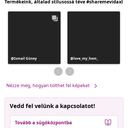
Termékeink, általad stílusossá téve #sharemevidaxl
Bejegyzés
Ismail Güney
Bejegyzés
love_my_hom_
közzétevője
közzétevője
Nézze meg, hogyan tölthet fel képeket
Vedd fel velünk a kapcsolatot!
Tovább a súgóközpontba