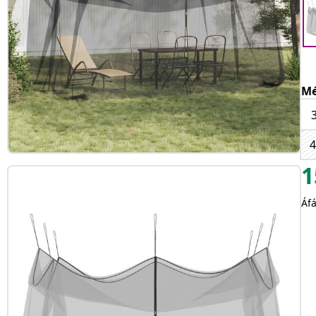
Mé
4
1
Áfá