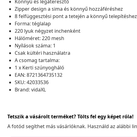
Könnyű és légáteresztő
Zipper design a sima és könnyű hozzáféréshez
8 felfüggesztési pont a tetején a könnyű telepítéshez
Forma: téglalap
220 lyuk négyzet inchenként
Hálóméret: 220 mesh
Nyílások száma: 1
Csak kültéri használatra
A csomag tartalma:
1 x Kerti szúnyogháló
EAN: 8721364735132
SKU: 42033536
Brand: vidaXL
Tetszik a vásárolt terméket? Tölts fel egy képet róla!
A fotód segíthet más vásárlóknak. Használd az alábbi li