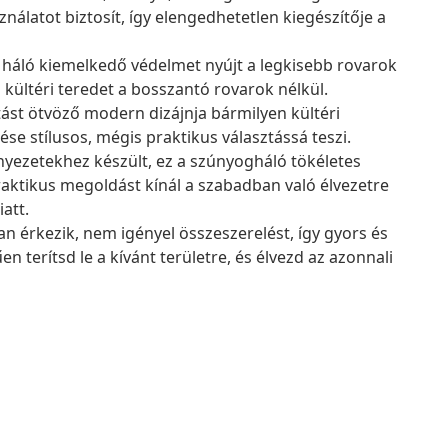
nálatot biztosít, így elengedhetetlen kiegészítője a
 háló kiemelkedő védelmet nyújt a legkisebb rovarok
 a kültéri teredet a bosszantó rovarok nélkül.
ást ötvöző modern dizájnja bármilyen kültéri
tése stílusos, mégis praktikus választássá teszi.
rnyezetekhez készült, ez a szúnyogháló tökéletes
raktikus megoldást kínál a szabadban való élvezetre
att.
n érkezik, nem igényel összeszerelést, így gyors és
 terítsd le a kívánt területre, és élvezd az azonnali