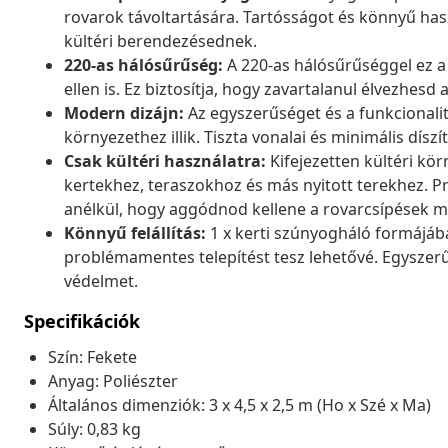
rovarok távoltartására. Tartósságot és könnyű hasz
kültéri berendezésednek.
220-as hálósűrűség:
A 220-as hálósűrűséggel ez a
ellen is. Ez biztosítja, hogy zavartalanul élvezhesd
Modern dizájn:
Az egyszerűséget és a funkcionalit
környezethez illik. Tiszta vonalai és minimális díszí
Csak kültéri használatra:
Kifejezetten kültéri kö
kertekhez, teraszokhoz és más nyitott terekhez. P
anélkül, hogy aggódnod kellene a rovarcsípések mi
Könnyű felállítás:
1 x kerti szúnyogháló formájába
problémamentes telepítést tesz lehetővé. Egyszerűen
védelmet.
Specifikációk
Szín: Fekete
Anyag: Poliészter
Általános dimenziók: 3 x 4,5 x 2,5 m (Ho x Szé x Ma)
Súly: 0,83 kg