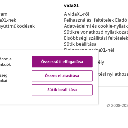
vidaXL
ram
A vidaXL-ről
daXL-nek
Felhasználási feltételek Eladó
gyüttműködések
Adatvédelmi és cookie-nyilat
Sütikre vonatkozó nyilatkoza
Elsőbbségi szállítási feltétele
Sütik beállítása
Dolgozzon a vidaXL-nél
Biztonsági
ához, a
EU felelős személy
Összes süti elfogadása
unkciók
Politikával EPR
Akadálymentesítési nyilatkoz
sségi
Összes elutasítása
sokat
Sütik beállítása
© 2008-202