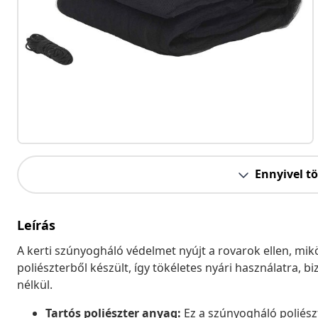
Ennyivel t
Leírás
A kerti szúnyogháló védelmet nyújt a rovarok ellen, mik
poliészterből készült, így tökéletes nyári használatra, 
nélkül.
Tartós poliészter anyag:
Ez a szúnyogháló poliész