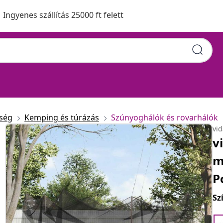
Ingyenes szállítás 25000 ft felett
ység
Kemping és túrázás
Szúnyoghálók és rovarhálók
vi
v
m
P
Sz