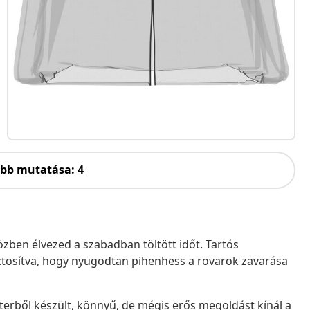
öbb mutatása: 4
özben élvezed a szabadban töltött időt. Tartós
biztosítva, hogy nyugodtan pihenhess a rovarok zavarása
terből készült, könnyű, de mégis erős megoldást kínál a