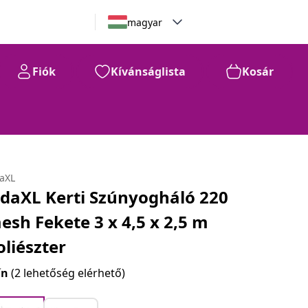
magyar
Fiók
Kívánságlista
Kosár
daXL
idaXL Kerti Szúnyogháló 220
esh Fekete 3 x 4,5 x 2,5 m
oliészter
ín
(2 lehetőség elérhető)