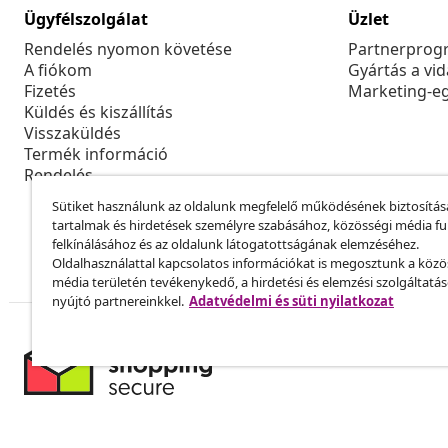
Ügyfélszolgálat
Üzlet
Rendelés nyomon követése
Partnerprog
A fiókom
Gyártás a vi
Fizetés
Marketing-e
Küldés és kiszállítás
Visszaküldés
Termék információ
Rendelés
Sütiket használunk az oldalunk megfelelő működésének biztosítás
tartalmak és hirdetések személyre szabásához, közösségi média f
felkínálásához és az oldalunk látogatottságának elemzéséhez.
Oldalhasználattal kapcsolatos információkat is megosztunk a közö
média területén tevékenykedő, a hirdetési és elemzési szolgáltatá
nyújtó partnereinkkel.
Adatvédelmi és süti nyilatkozat