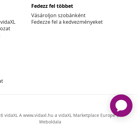
Fedezz fel többet
Vásároljon szobánként
 vidaXL
Fedezze fel a kedvezményeket
kozat
t
k
at
6 vidaXL A www.vidaxl.hu a vidaXL Marketplace Europe B.V.
Weboldala