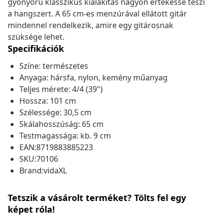
gyönyörű klasszikus kialakítás nagyon értékessé teszi
a hangszert. A 65 cm-es menzúrával ellátott gitár
mindennel rendelkezik, amire egy gitárosnak
szüksége lehet.
Specifikációk
Színe: természetes
Anyaga: hársfa, nylon, kemény műanyag
Teljes mérete: 4/4 (39")
Hossza: 101 cm
Szélessége: 30,5 cm
Skálahosszúság: 65 cm
Testmagassága: kb. 9 cm
EAN:8719883885223
SKU:70106
Brand:vidaXL
Tetszik a vásárolt terméket? Tölts fel egy
képet róla!