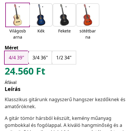
Világosb
Kék
Fekete
sötétbar
arna
na
Méret
4/4 39"
3/4 36"
1/2 34"
24.560
Ft
Áfával
Leírás
Klasszikus gitárunk nagyszerű hangszer kezdőknek és
amatőröknek.
A gitár tömör hársból készült, kemény műanyag
gombokkal és fogólappal. A kiváló hangminőség és a