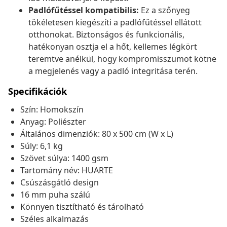
Padlófűtéssel kompatibilis:
Ez a szőnyeg
tökéletesen kiegészíti a padlófűtéssel ellátott
otthonokat. Biztonságos és funkcionális,
hatékonyan osztja el a hőt, kellemes légkört
teremtve anélkül, hogy kompromisszumot kötne
a megjelenés vagy a padló integritása terén.
Specifikációk
Szín: Homokszín
Anyag: Poliészter
Általános dimenziók: 80 x 500 cm (W x L)
Súly: 6,1 kg
Szövet súlya: 1400 gsm
Tartomány név: HUARTE
Csúszásgátló design
16 mm puha szálú
Könnyen tisztítható és tárolható
Széles alkalmazás