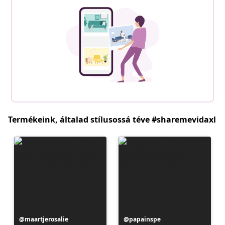
Termékeink, általad stílusossá téve #sharemevidaxl
Bejegyzés
maartjerosalie
Bejegyzés
papainspe