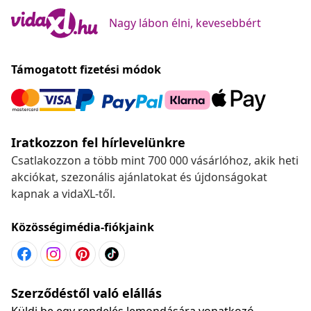
Nagy lábon élni, kevesebbért
Támogatott fizetési módok
Iratkozzon fel hírlevelünkre
Csatlakozzon a több mint 700 000 vásárlóhoz, akik heti
akciókat, szezonális ajánlatokat és újdonságokat
kapnak a vidaXL-től.
Közösségimédia-fiókjaink
Szerződéstől való elállás
Küldj be egy rendelés lemondására vonatkozó