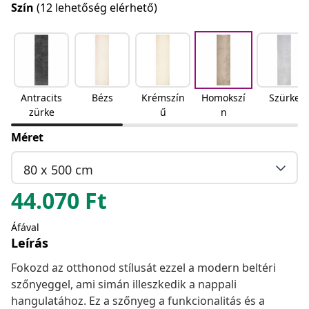
Szín
(12 lehetőség elérhető)
Antracits
Bézs
Krémszín
Homokszí
Szürke
zürke
ű
n
Méret
80 x 500 cm
44.070
Ft
Áfával
Leírás
Fokozd az otthonod stílusát ezzel a modern beltéri
szőnyeggel, ami simán illeszkedik a nappali
hangulatához. Ez a szőnyeg a funkcionalitás és a