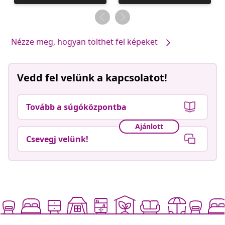
közzétevője
közzétevője
Nézze meg, hogyan tölthet fel képeket
Vedd fel velünk a kapcsolatot!
Tovább a súgóközpontba
Ajánlott
Csevegj velünk!