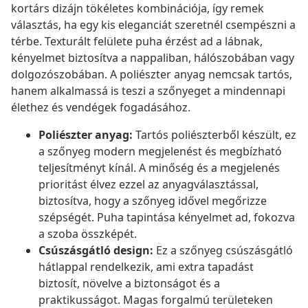
kortárs dizájn tökéletes kombinációja, így remek
választás, ha egy kis eleganciát szeretnél csempészni a
térbe. Texturált felülete puha érzést ad a lábnak,
kényelmet biztosítva a nappaliban, hálószobában vagy
dolgozószobában. A poliészter anyag nemcsak tartós,
hanem alkalmassá is teszi a szőnyeget a mindennapi
élethez és vendégek fogadásához.
Poliészter anyag:
Tartós poliészterből készült, ez
a szőnyeg modern megjelenést és megbízható
teljesítményt kínál. A minőség és a megjelenés
prioritást élvez ezzel az anyagválasztással,
biztosítva, hogy a szőnyeg idővel megőrizze
szépségét. Puha tapintása kényelmet ad, fokozva
a szoba összképét.
Csúszásgátló design:
Ez a szőnyeg csúszásgátló
hátlappal rendelkezik, ami extra tapadást
biztosít, növelve a biztonságot és a
praktikusságot. Magas forgalmú területeken