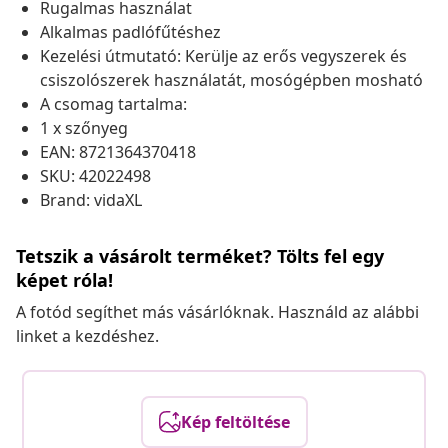
Rugalmas használat
Alkalmas padlófűtéshez
Kezelési útmutató: Kerülje az erős vegyszerek és
csiszolószerek használatát, mosógépben mosható
A csomag tartalma:
1 x szőnyeg
EAN: 8721364370418
SKU: 42022498
Brand: vidaXL
Tetszik a vásárolt terméket? Tölts fel egy
képet róla!
A fotód segíthet más vásárlóknak. Használd az alábbi
linket a kezdéshez.
Kép feltöltése