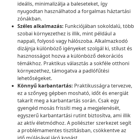
ideális, minimalizálja a baleseteket, így
nyugodtan használhatod a forgalmas háztartási
zónákban.
Széles alkalmazás:
Funkciójában sokoldalú, több
szobai környezethez is illik, mint például a
nappali, folyosó vagy hálószoba. Alkalmazkodó
dizájnja különböző igényeket szolgál ki, stílust és
hasznosságot hozva a különböző dekorációs
témákhoz. Praktikus választás a sokféle otthoni
környezethez, támogatva a padlófűtési
lehetőségeket.
Könnyű karbantartás:
Praktikusságra tervezve,
ez a szőnyeg gépben mosható, időt és energiát
takarít meg a karbantartás során. Csak egy
gyengéd mosás frissíti meg a megjelenését,
egyszerű karbantartási rutint biztosítva, ami illik
az aktív életmódhoz. A poliészter szerkezet segít
a problémamentes tisztításban, csökkentve az
idő múlásával járó kopást.