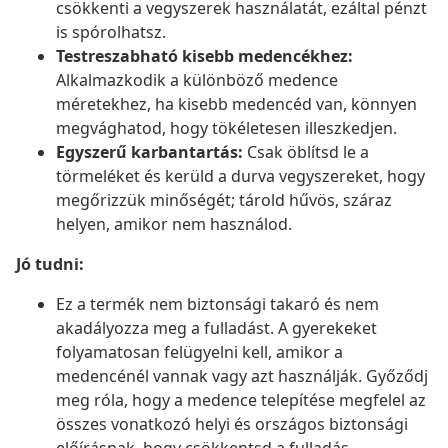
csökkenti a vegyszerek használatát, ezáltal pénzt
is spórolhatsz.
Testreszabható kisebb medencékhez:
Alkalmazkodik a különböző medence
méretekhez, ha kisebb medencéd van, könnyen
megvághatod, hogy tökéletesen illeszkedjen.
Egyszerű karbantartás:
Csak öblítsd le a
törmeléket és kerüld a durva vegyszereket, hogy
megőrizzük minőségét; tárold hűvös, száraz
helyen, amikor nem használod.
Jó tudni:
Ez a termék nem biztonsági takaró és nem
akadályozza meg a fulladást. A gyerekeket
folyamatosan felügyelni kell, amikor a
medencénél vannak vagy azt használják. Győződj
meg róla, hogy a medence telepítése megfelel az
összes vonatkozó helyi és országos biztonsági