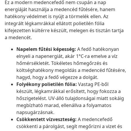
Ez a modern medencefedő nem csupán a nap
energiáját használja a medencéd fűtésére, hanem
hatékony védelmet is nyújt a törmelék ellen. Az
integrált légkamrákkal ellátott polietilén fólia
kifejezetten kültérre készült, melegen és tisztán tartja
a medencét.
Napelem fűtési képesség:
A fedő hatékonyan
elnyeli a napenergiát, akár 1°C-ra emelve a víz
hőmérsékletét. Tökéletes hőmegőrzés és
költséghatékony megoldás a medencéd fűtésére,
hagyd, hogy a fedő végezze a dolgát.
Folyékony polietilén fólia:
Vastag PE-ből
készült, légkamrákkal erősített, hogy fokozza a
hőszigetelést. UV-álló tulajdonságai miatt sokáig
megbízható marad, ellenállva a folyamatos
napsugárzásnak.
Csökkentett vízveszteség:
A medencefedő
csökkenti a párolgást, segít megőrizni a vizet és