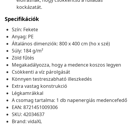
előírásnak, hogy csökkentsd a fulladás
kockázatát.
Specifikációk
Szín: Fekete
Anyag: PE
Általános dimenziók: 800 x 400 cm (ho x szé)
Súly: 184 g/m²
Zöld fűtés
Megakadályozza, hogy a medence koszos legyen
Csökkenti a víz párolgását
Könnyen testreszabható illeszkedés
Extra vastag konstrukció
Légkamrákkal
A csomag tartalma: 1 db napenergiás medencefedő
EAN: 8721451009306
SKU: 42034637
Brand: vidaXL