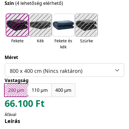
Szín
(4 lehetőség elérhető)
Fekete
Kék
Fekete és
Szürke
kék
Méret
800 x 400 cm (Nincs raktáron)
Vastagság
200 μm
110 μm
400 μm
66.100
Ft
Áfával
Leírás