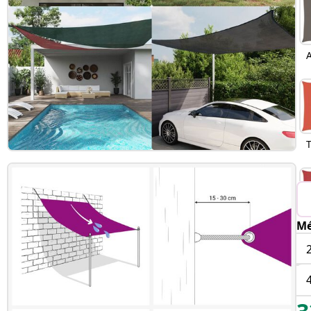
A
T
Mé