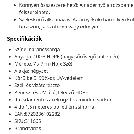
Könnyen összeszerelhető: A napernyő a rozsdament
felszerelhető.
Széleskörű alkalmazás: Az árnyékoló bármilyen kült
teraszon, játszótéren vagy erkélyen.
Specifikációk
Színe: narancssárga
Anyaga: 100% HDPE (nagy sűrűségű polietilén)
Mérete: 7 x 7 m (Ho x Szé)
Alakja: négyzet
Körülbelül 90%-os UV-védelem
Szél- és vízáteresztő
Penész- és UV-álló, lélegző HDPE
Rozsdamentes acélrögzítők minden sarkon
4 db 1,5 méteres polietilén zsinórral
EAN:8720286102282
SKU:311665
Brand:vidaXL