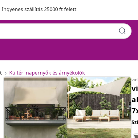
Ingyenes szállítás 25000 ft felett
t
Kültéri napernyők és árnyékolók
vi
v
a
7
Sz