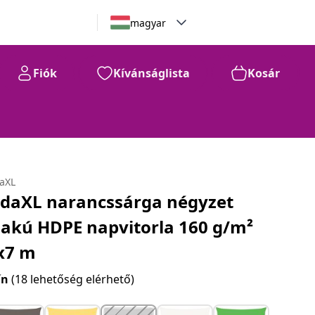
magyar
Fiók
Kívánságlista
Kosár
daXL
idaXL narancssárga négyzet
lakú HDPE napvitorla 160 g/m²
x7 m
ín
(18 lehetőség elérhető)