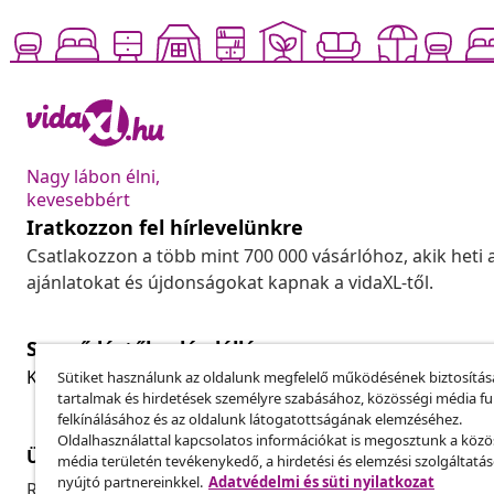
Nagy lábon élni,
kevesebbért
Iratkozzon fel hírlevelünkre
Csatlakozzon a több mint 700 000 vásárlóhoz, akik heti 
ajánlatokat és újdonságokat kapnak a vidaXL-től.
Szerződéstől való elállás
Küldj be egy rendelés lemondására vonatkozó kérelmet
Sütiket használunk az oldalunk megfelelő működésének biztosítás
tartalmak és hirdetések személyre szabásához, közösségi média f
felkínálásához és az oldalunk látogatottságának elemzéséhez.
Oldalhasználattal kapcsolatos információkat is megosztunk a közö
Ügyfélszolgálat
Üzlet
média területén tevékenykedő, a hirdetési és elemzési szolgáltatá
nyújtó partnereinkkel.
Adatvédelmi és süti nyilatkozat
Rendelés nyomon követése
Partnerprog