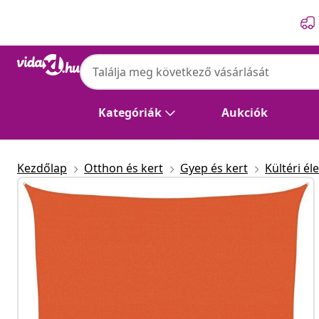
Előző
Következő
Kategóriák
Aukciók
Kezdőlap
Otthon és kert
Gyep és kert
Kültéri éle