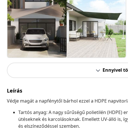
Ennyivel t
Leírás
Védje magát a napfénytől bárhol ezzel a HDPE napvitorl
Tartós anyag: A nagy sűrűségű polietilén (HDPE) erős
ütéseknek és karcolásoknak. Emellett UV-álló is, 
és elszíneződéssel szemben.