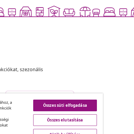
akciókat, szezonális
Szerződéstől való elállás
.
ához, a
Összes süti elfogadása
unkciók
sségi
Összes elutasítása
vidaXL
sokat
ram
A vidaXL-ről