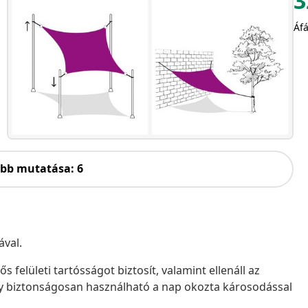
3
Áfá
öbb mutatása: 6
ával.
 felületi tartósságot biztosít, valamint ellenáll az
így biztonságosan használható a nap okozta károsodással