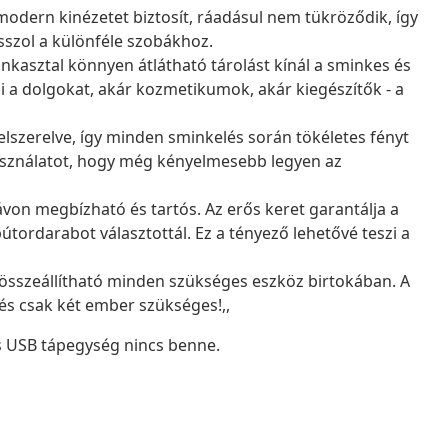
modern kinézetet biztosít, ráadásul nem tükröződik, így
asszol a különféle szobákhoz.
nkasztal könnyen átlátható tárolást kínál a sminkes és
 a dolgokat, akár kozmetikumok, akár kiegészítők - a
felszerelve, így minden sminkelés során tökéletes fényt
asználatot, hogy még kényelmesebb legyen az
távon megbízható és tartós. Az erős keret garantálja a
útordarabot választottál. Ez a tényező lehetővé teszi a
összeállítható minden szükséges eszköz birtokában. A
 és csak két ember szükséges!,,
os USB tápegység nincs benne.