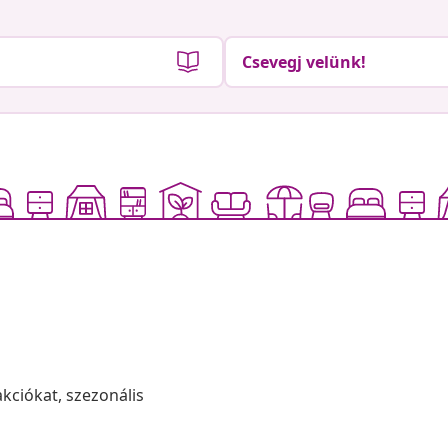
Csevegj velünk!
akciókat, szezonális