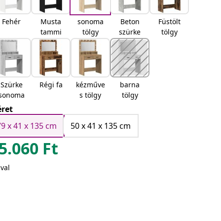
Fehér
Musta
sonoma
Beton
Füstölt
tammi
tölgy
szürke
tölgy
Szürke
Régi fa
kézműve
barna
sonoma
s tölgy
tölgy
ret
79 x 41 x 135 cm
50 x 41 x 135 cm
5.060
Ft
val