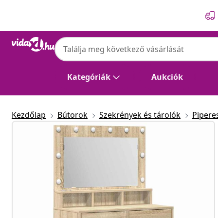
Előző
Következő
Kategóriák
Aukciók
Kezdőlap
Bútorok
Szekrények és tárolók
Pipere