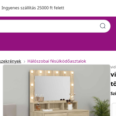
Ingyenes szállítás 25000 ft felett
szekrények
Hálószobai fésülködőasztalok
vi
v
t
Sz