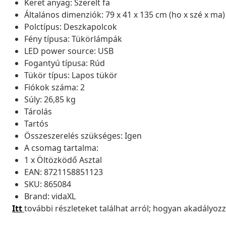
Keret anyag: Szerelt fa
Általános dimenziók: 79 x 41 x 135 cm (ho x szé x ma)
Polctípus: Deszkapolcok
Fény típusa: Tükörlámpák
LED power source: USB
Fogantyú típusa: Rúd
Tükör típus: Lapos tükör
Fiókok száma: 2
Súly: 26,85 kg
Tárolás
Tartós
Összeszerelés szükséges: Igen
A csomag tartalma:
1 x Öltözködő Asztal
EAN: 8721158851123
SKU: 865084
Brand: vidaXL
Itt
további részleteket találhat arról; hogyan akadályoz