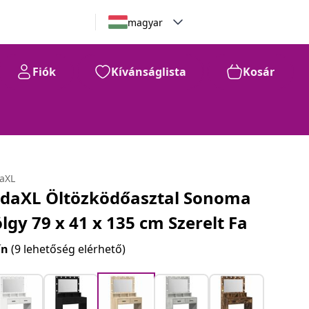
magyar
Fiók
Kívánságlista
Kosár
daXL
idaXL Öltözködőasztal Sonoma
ölgy 79 x 41 x 135 cm Szerelt Fa
ín
(9 lehetőség elérhető)