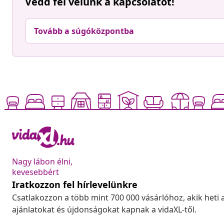
Vedd fel velünk a kapcsolatot!
Tovább a súgóközpontba
Nagy lábon élni,
kevesebbért
Iratkozzon fel hírlevelünkre
Csatlakozzon a több mint 700 000 vásárlóhoz, akik heti 
ajánlatokat és újdonságokat kapnak a vidaXL-től.