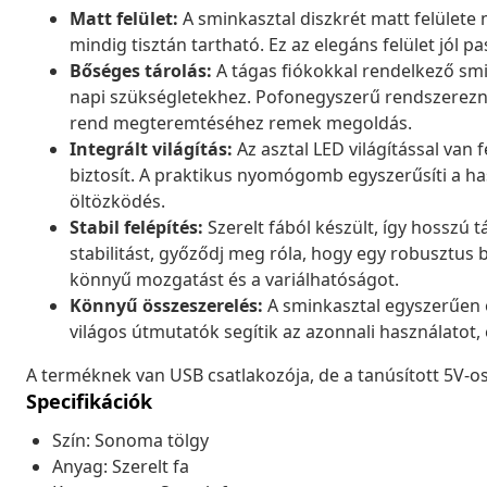
Matt felület:
A sminkasztal diszkrét matt felülete 
mindig tisztán tartható. Ez az elegáns felület jól p
Bőséges tárolás:
A tágas fiókokkal rendelkező smi
napi szükségletekhez. Pofonegyszerű rendszerezni
rend megteremtéséhez remek megoldás.
Integrált világítás:
Az asztal LED világítással van 
biztosít. A praktikus nyomógomb egyszerűsíti a h
öltözködés.
Stabil felépítés:
Szerelt fából készült, így hosszú 
stabilitást, győződj meg róla, hogy egy robusztus b
könnyű mozgatást és a variálhatóságot.
Könnyű összeszerelés:
A sminkasztal egyszerűen 
világos útmutatók segítik az azonnali használatot,
A terméknek van USB csatlakozója, de a tanúsított 5V-
Specifikációk
Szín: Sonoma tölgy
Anyag: Szerelt fa