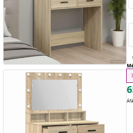
Mé
6
Áfá