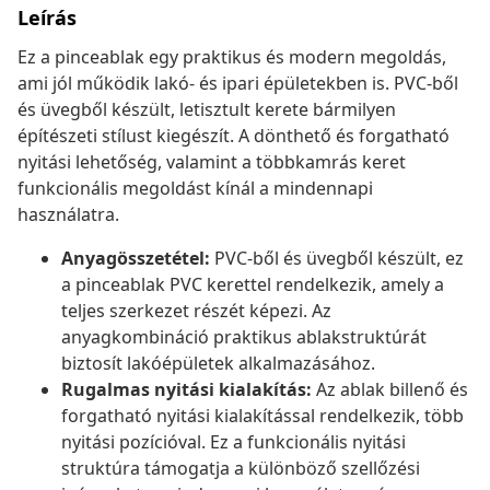
Leírás
Ez a pinceablak egy praktikus és modern megoldás,
ami jól működik lakó- és ipari épületekben is. PVC-ből
és üvegből készült, letisztult kerete bármilyen
építészeti stílust kiegészít. A dönthető és forgatható
nyitási lehetőség, valamint a többkamrás keret
funkcionális megoldást kínál a mindennapi
használatra.
Anyagösszetétel:
PVC-ből és üvegből készült, ez
a pinceablak PVC kerettel rendelkezik, amely a
teljes szerkezet részét képezi. Az
anyagkombináció praktikus ablakstruktúrát
biztosít lakóépületek alkalmazásához.
Rugalmas nyitási kialakítás:
Az ablak billenő és
forgatható nyitási kialakítással rendelkezik, több
nyitási pozícióval. Ez a funkcionális nyitási
struktúra támogatja a különböző szellőzési