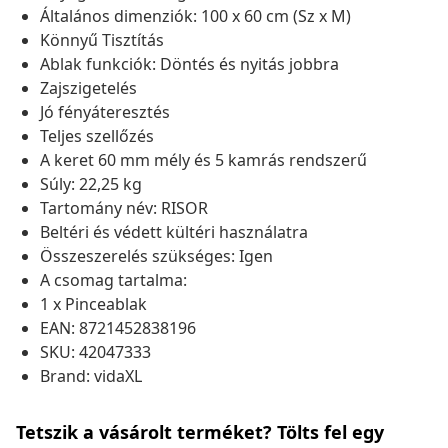
Általános dimenziók: 100 x 60 cm (Sz x M)
Könnyű Tisztítás
Ablak funkciók: Döntés és nyitás jobbra
Zajszigetelés
Jó fényáteresztés
Teljes szellőzés
A keret 60 mm mély és 5 kamrás rendszerű
Súly: 22,25 kg
Tartomány név: RISOR
Beltéri és védett kültéri használatra
Összeszerelés szükséges: Igen
A csomag tartalma:
1 x Pinceablak
EAN: 8721452838196
SKU: 42047333
Brand: vidaXL
Tetszik a vásárolt terméket? Tölts fel egy