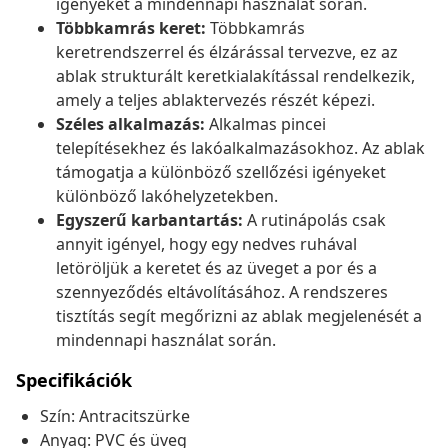
igényeket a mindennapi használat során.
Többkamrás keret:
Többkamrás
keretrendszerrel és élzárással tervezve, ez az
ablak strukturált keretkialakítással rendelkezik,
amely a teljes ablaktervezés részét képezi.
Széles alkalmazás:
Alkalmas pincei
telepítésekhez és lakóalkalmazásokhoz. Az ablak
támogatja a különböző szellőzési igényeket
különböző lakóhelyzetekben.
Egyszerű karbantartás:
A rutinápolás csak
annyit igényel, hogy egy nedves ruhával
letöröljük a keretet és az üveget a por és a
szennyeződés eltávolításához. A rendszeres
tisztítás segít megőrizni az ablak megjelenését a
mindennapi használat során.
Specifikációk
Szín: Antracitszürke
Anyag: PVC és üveg