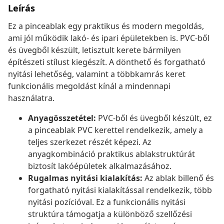
Leírás
Ez a pinceablak egy praktikus és modern megoldás,
ami jól működik lakó- és ipari épületekben is. PVC-ből
és üvegből készült, letisztult kerete bármilyen
építészeti stílust kiegészít. A dönthető és forgatható
nyitási lehetőség, valamint a többkamrás keret
funkcionális megoldást kínál a mindennapi
használatra.
Anyagösszetétel:
PVC-ből és üvegből készült, ez
a pinceablak PVC kerettel rendelkezik, amely a
teljes szerkezet részét képezi. Az
anyagkombináció praktikus ablakstruktúrát
biztosít lakóépületek alkalmazásához.
Rugalmas nyitási kialakítás:
Az ablak billenő és
forgatható nyitási kialakítással rendelkezik, több
nyitási pozícióval. Ez a funkcionális nyitási
struktúra támogatja a különböző szellőzési