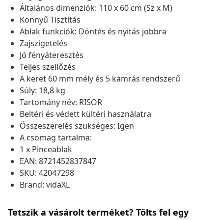
Általános dimenziók: 110 x 60 cm (Sz x M)
Könnyű Tisztítás
Ablak funkciók: Döntés és nyitás jobbra
Zajszigetelés
Jó fényáteresztés
Teljes szellőzés
A keret 60 mm mély és 5 kamrás rendszerű
Súly: 18,8 kg
Tartomány név: RISOR
Beltéri és védett kültéri használatra
Összeszerelés szükséges: Igen
A csomag tartalma:
1 x Pinceablak
EAN: 8721452837847
SKU: 42047298
Brand: vidaXL
Tetszik a vásárolt terméket? Tölts fel egy