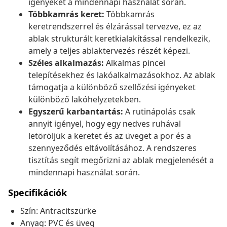
igényeket a mindennapi használat során.
Többkamrás keret:
Többkamrás
keretrendszerrel és élzárással tervezve, ez az
ablak strukturált keretkialakítással rendelkezik,
amely a teljes ablaktervezés részét képezi.
Széles alkalmazás:
Alkalmas pincei
telepítésekhez és lakóalkalmazásokhoz. Az ablak
támogatja a különböző szellőzési igényeket
különböző lakóhelyzetekben.
Egyszerű karbantartás:
A rutinápolás csak
annyit igényel, hogy egy nedves ruhával
letöröljük a keretet és az üveget a por és a
szennyeződés eltávolításához. A rendszeres
tisztítás segít megőrizni az ablak megjelenését a
mindennapi használat során.
Specifikációk
Szín: Antracitszürke
Anyag: PVC és üveg