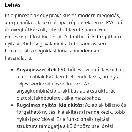
Leírás
Ez a pinceablak egy praktikus és modern megoldás,
ami jól működik lakó- és ipari épületekben is. PVC-ből
és üvegből készült, letisztult kerete bármilyen
építészeti stílust kiegészít. A dönthető és forgatható
nyitási lehetőség, valamint a többkamrás keret
funkcionális megoldást kínál a mindennapi
használatra.
Anyagösszetétel:
PVC-ből és üvegből készült, ez
a pinceablak PVC kerettel rendelkezik, amely a
teljes szerkezet részét képezi. Az
anyagkombináció praktikus ablakstruktúrát
biztosít lakóépületek alkalmazásához.
Rugalmas nyitási kialakítás:
Az ablak billenő és
forgatható nyitási kialakítással rendelkezik, több
nyitási pozícióval. Ez a funkcionális nyitási
struktúra támogatja a különböző szellőzési