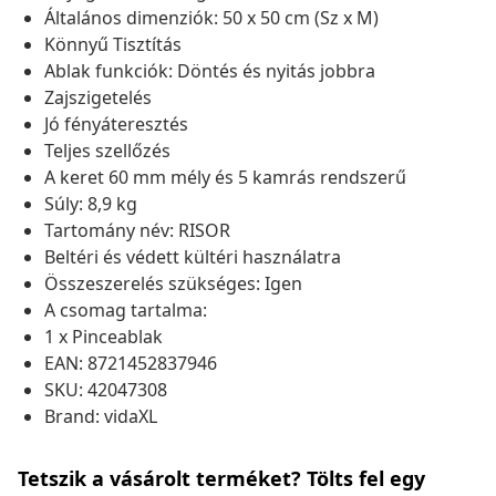
Általános dimenziók: 50 x 50 cm (Sz x M)
Könnyű Tisztítás
Ablak funkciók: Döntés és nyitás jobbra
Zajszigetelés
Jó fényáteresztés
Teljes szellőzés
A keret 60 mm mély és 5 kamrás rendszerű
Súly: 8,9 kg
Tartomány név: RISOR
Beltéri és védett kültéri használatra
Összeszerelés szükséges: Igen
A csomag tartalma:
1 x Pinceablak
EAN: 8721452837946
SKU: 42047308
Brand: vidaXL
Tetszik a vásárolt terméket? Tölts fel egy