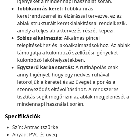
igényeket a mindennapi használat során.
Többkamrás keret:
Többkamrás
keretrendszerrel és élzárással tervezve, ez az
ablak strukturált keretkialakítással rendelkezik,
amely a teljes ablaktervezés részét képezi.
Széles alkalmazás:
Alkalmas pincei
telepítésekhez és lakóalkalmazásokhoz. Az ablak
támogatja a különböző szellőzési igényeket
különböző lakóhelyzetekben.
Egyszerű karbantartás:
A rutinápolás csak
annyit igényel, hogy egy nedves ruhával
letöröljük a keretet és az üveget a por és a
szennyeződés eltávolításához. A rendszeres
tisztítás segít megőrizni az ablak megjelenését a
mindennapi használat során.
Specifikációk
Szín: Antracitszürke
Anyag: PVC és üveg