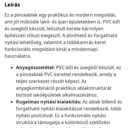
Leírás
Ez a pinceablak egy praktikus és modern megoldás,
ami jól működik lakó- és ipari épületekben is. PVC-ből
és üvegből készült, letisztult kerete bármilyen
építészeti stílust kiegészít. A dönthető és forgatható
nyitási lehetőség, valamint a többkamrás keret
funkcionális megoldást kínál a mindennapi
használatra.
Anyagösszetétel:
PVC-ből és üvegből készült, ez
a pinceablak PVC kerettel rendelkezik, amely a
teljes szerkezet részét képezi. Az
anyagkombináció praktikus ablakstruktúrát
biztosít lakóépületek alkalmazásához.
Rugalmas nyitási kialakítás:
Az ablak billenő és
forgatható nyitási kialakítással rendelkezik, több
nyitási pozícióval. Ez a funkcionális nyitási
struktúra támogatja a különböző szellőzési