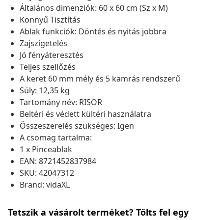
Általános dimenziók: 60 x 60 cm (Sz x M)
Könnyű Tisztítás
Ablak funkciók: Döntés és nyitás jobbra
Zajszigetelés
Jó fényáteresztés
Teljes szellőzés
A keret 60 mm mély és 5 kamrás rendszerű
Súly: 12,35 kg
Tartomány név: RISOR
Beltéri és védett kültéri használatra
Összeszerelés szükséges: Igen
A csomag tartalma:
1 x Pinceablak
EAN: 8721452837984
SKU: 42047312
Brand: vidaXL
Tetszik a vásárolt terméket? Tölts fel egy