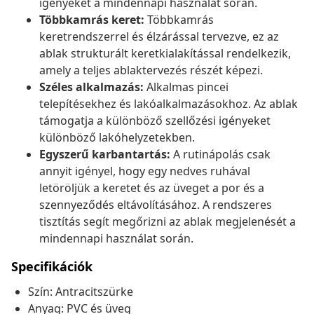
igényeket a mindennapi használat során.
Többkamrás keret:
Többkamrás
keretrendszerrel és élzárással tervezve, ez az
ablak strukturált keretkialakítással rendelkezik,
amely a teljes ablaktervezés részét képezi.
Széles alkalmazás:
Alkalmas pincei
telepítésekhez és lakóalkalmazásokhoz. Az ablak
támogatja a különböző szellőzési igényeket
különböző lakóhelyzetekben.
Egyszerű karbantartás:
A rutinápolás csak
annyit igényel, hogy egy nedves ruhával
letöröljük a keretet és az üveget a por és a
szennyeződés eltávolításához. A rendszeres
tisztítás segít megőrizni az ablak megjelenését a
mindennapi használat során.
Specifikációk
Szín: Antracitszürke
Anyag: PVC és üveg