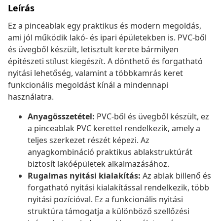
Leírás
Ez a pinceablak egy praktikus és modern megoldás,
ami jól működik lakó- és ipari épületekben is. PVC-ből
és üvegből készült, letisztult kerete bármilyen
építészeti stílust kiegészít. A dönthető és forgatható
nyitási lehetőség, valamint a többkamrás keret
funkcionális megoldást kínál a mindennapi
használatra.
Anyagösszetétel:
PVC-ből és üvegből készült, ez
a pinceablak PVC kerettel rendelkezik, amely a
teljes szerkezet részét képezi. Az
anyagkombináció praktikus ablakstruktúrát
biztosít lakóépületek alkalmazásához.
Rugalmas nyitási kialakítás:
Az ablak billenő és
forgatható nyitási kialakítással rendelkezik, több
nyitási pozícióval. Ez a funkcionális nyitási
struktúra támogatja a különböző szellőzési