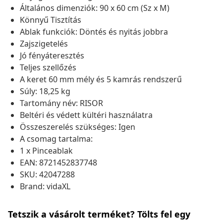
Általános dimenziók: 90 x 60 cm (Sz x M)
Könnyű Tisztítás
Ablak funkciók: Döntés és nyitás jobbra
Zajszigetelés
Jó fényáteresztés
Teljes szellőzés
A keret 60 mm mély és 5 kamrás rendszerű
Súly: 18,25 kg
Tartomány név: RISOR
Beltéri és védett kültéri használatra
Összeszerelés szükséges: Igen
A csomag tartalma:
1 x Pinceablak
EAN: 8721452837748
SKU: 42047288
Brand: vidaXL
Tetszik a vásárolt terméket? Tölts fel egy