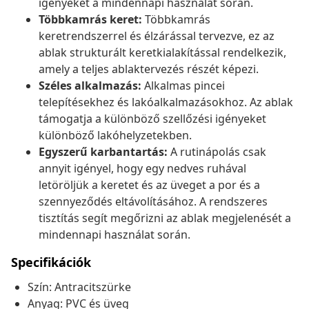
igényeket a mindennapi használat során.
Többkamrás keret:
Többkamrás
keretrendszerrel és élzárással tervezve, ez az
ablak strukturált keretkialakítással rendelkezik,
amely a teljes ablaktervezés részét képezi.
Széles alkalmazás:
Alkalmas pincei
telepítésekhez és lakóalkalmazásokhoz. Az ablak
támogatja a különböző szellőzési igényeket
különböző lakóhelyzetekben.
Egyszerű karbantartás:
A rutinápolás csak
annyit igényel, hogy egy nedves ruhával
letöröljük a keretet és az üveget a por és a
szennyeződés eltávolításához. A rendszeres
tisztítás segít megőrizni az ablak megjelenését a
mindennapi használat során.
Specifikációk
Szín: Antracitszürke
Anyag: PVC és üveg