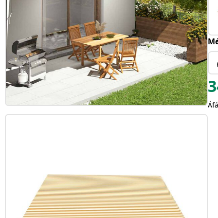
Mé
3
Áfá