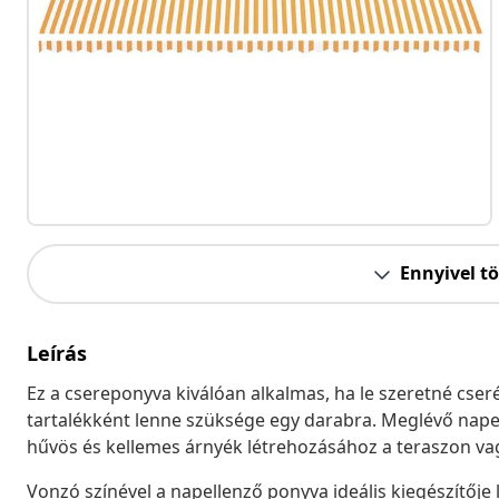
Ennyivel t
Leírás
Ez a csereponyva kiválóan alkalmas, ha le szeretné cser
tartalékként lenne szüksége egy darabra. Meglévő napell
hűvös és kellemes árnyék létrehozásához a teraszon va
Vonzó színével a napellenző ponyva ideális kiegészítője l