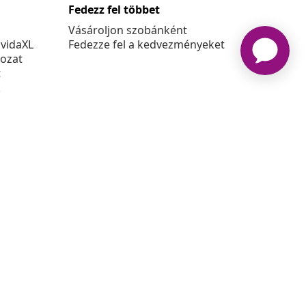
Fedezz fel többet
Vásároljon szobánként
 vidaXL
Fedezze fel a kedvezményeket
kozat
t
k
at
6 vidaXL A www.vidaxl.hu a vidaXL Marketplace Europe B.V.
Weboldala