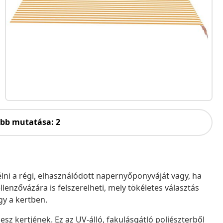
öbb mutatása: 2
élni a régi, elhasználódott napernyőponyváját vagy, ha
enzővázára is felszerelheti, mely tökéletes választás
gy a kertben.
esz kertjének. Ez az UV-álló, fakulásgátló poliészterből