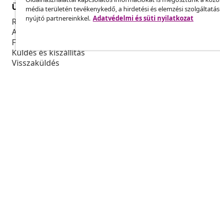
Ügyfélszolgálat
Üzlet
média területén tevékenykedő, a hirdetési és elemzési szolgáltatá
nyújtó partnereinkkel.
Adatvédelmi és süti nyilatkozat
Rendelés nyomon követése
Partnerprog
A fiókom
Gyártás a vi
Fizetés
Marketing-e
Küldés és kiszállítás
Visszaküldés
Termék információ
Rendelés