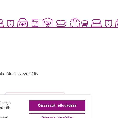
akciókat, szezonális
Szerződéstől való elállás
.
ához, a
Összes süti elfogadása
unkciók
sségi