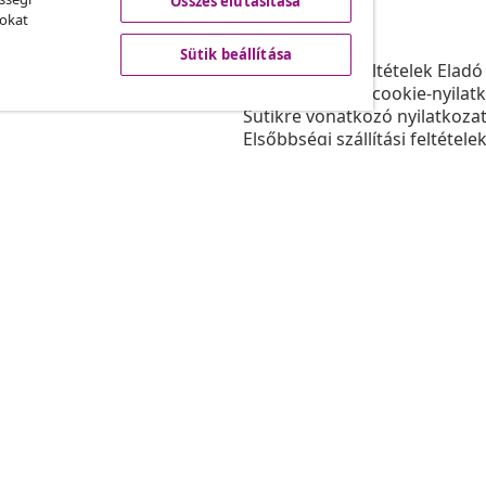
Összes elutasítása
vidaXL
sokat
ram
A vidaXL-ről
Sütik beállítása
daXL-nek
Felhasználási feltételek Eladó
gyüttműködések
Adatvédelmi és cookie-nyilat
Sütikre vonatkozó nyilatkoza
Elsőbbségi szállítási feltétele
Sütik beállítása
Dolgozzon a vidaXL-nél
Biztonsági
EU felelős személy
Politikával EPR
Akadálymentesítési nyilatkoz
© 2008-202