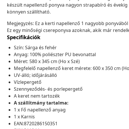
készült napellenző ponyva nagyon strapabíró és évekig
könnyen szállítható.
Megjegyzés: Ez a kerti napellenző 1 nagyobb ponyvából é
Ez egy minőségi csereponyva azoknak, akik már rendelk
Specifikációk
Szín: Sárga és fehér
Anyag: 100% poliészter PU bevonattal
Méret: 580 x 345 cm (Ho x Szé)
Megfelelő napellenző keret mérete: 600 x 350 cm (Ho
UV-álló; időjárásálló
Vízlepergető
Szennyeződés- és porlepergető
A keret nem tartozék
A szállítmány tartalma:
1 x Fő napellenző anyag
1 x Karnis
EAN:8720286150351