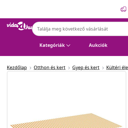
Előző
Következő
Kategóriák
Aukciók
Kezdőlap
Otthon és kert
Gyep és kert
Kültéri éle