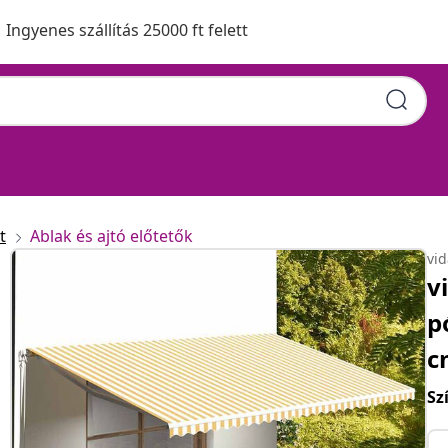
Ingyenes szállítás 25000 ft felett
t
Ablak és ajtó előtetők
vi
v
p
c
Sz