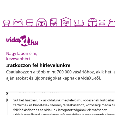
Nagy lábon élni,
kevesebbért
Iratkozzon fel hírlevelünkre
Csatlakozzon a több mint 700 000 vásárlóhoz, akik heti 
ajánlatokat és újdonságokat kapnak a vidaXL-től.
Szerződéstől való elállás
Küldj be egy rendelés lemondására vonatkozó kérelmet
Sütiket használunk az oldalunk megfelelő működésének biztosítás
tartalmak és hirdetések személyre szabásához, közösségi média f
felkínálásához és az oldalunk látogatottságának elemzéséhez.
Oldalhasználattal kapcsolatos információkat is megosztunk a közö