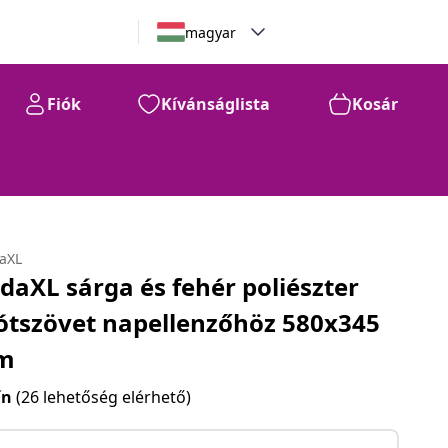
magyar
Fiók
Kívánságlista
Kosár
daXL
idaXL sárga és fehér poliészter
ótszövet napellenzőhöz 580x345
m
ín
(26 lehetőség elérhető)