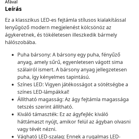
Áfával
Leírás
Ez a klasszikus LED-es fejtámla stílusos kialakítással
lenyűgöző modern megjelenést kölcsönöz az
ágykeretnek, és tökéletesen illeszkedik bármely
hálószobába.
Puha bársony: A bársony egy puha, fényűző
anyag, amely sűrű, egyenletesen vágott sima
szálairól ismert. A bársony anyag jellegzetesen
puha, így kényelmes tapintású.
Színes LED: Vigyen játékosságot a sötétségbe a
színes LED-lámpákkal!
Állítható magasság: Az ágy fejtámla magassága
tetszés szerint állítható.
Kiváló támaszték: Ez az ágyfejléc kiváló
háttámaszt nyújt, amikor felül az ágyban olvasni
vagy tévét nézni.
Vágható LED-szalag: Ennek a rugalmas LED-