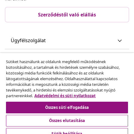
Szerződéstől való elállás
Ügyfélszolgálat
Üzlet
Sütiket használunk az oldalunk megfelelő működésének
biztosításához, a tartalmak és hirdetések személyre szabásához,
közösségi média funkciók felkínálásához és az oldalunk
vidaXL
látogatottságának elemzéséhez. Oldalhasználattal kapcsolatos
információkat is megosztunk a közösségi média területén
tevékenykedő, a hirdetési és elemzési szolgáltatásokat nyújtó
Fedezz fel többet
partnereinkkel.
Adatvédelmi és süti nyilatkozat
Összes süti elfogadása
Összes elutasítása
Sütik beállítása