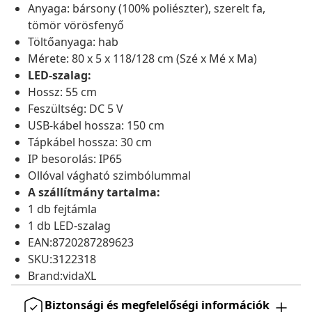
Anyaga: bársony (100% poliészter), szerelt fa,
tömör vörösfenyő
Töltőanyaga: hab
Mérete: 80 x 5 x 118/128 cm (Szé x Mé x Ma)
LED-szalag:
Hossz: 55 cm
Feszültség: DC 5 V
USB-kábel hossza: 150 cm
Tápkábel hossza: 30 cm
IP besorolás: IP65
Ollóval vágható szimbólummal
A szállítmány tartalma:
1 db fejtámla
1 db LED-szalag
EAN:8720287289623
SKU:3122318
Brand:vidaXL
Biztonsági és megfelelőségi információk