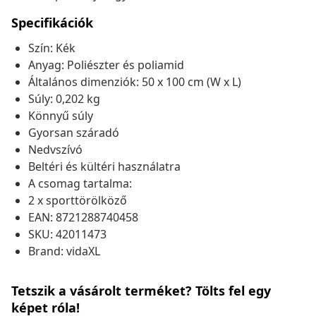
Specifikációk
Szín: Kék
Anyag: Poliészter és poliamid
Általános dimenziók: 50 x 100 cm (W x L)
Súly: 0,202 kg
Könnyű súly
Gyorsan száradó
Nedvszívó
Beltéri és kültéri használatra
A csomag tartalma:
2 x sporttörölköző
EAN: 8721288740458
SKU: 42011473
Brand: vidaXL
Tetszik a vásárolt terméket? Tölts fel egy
képet róla!