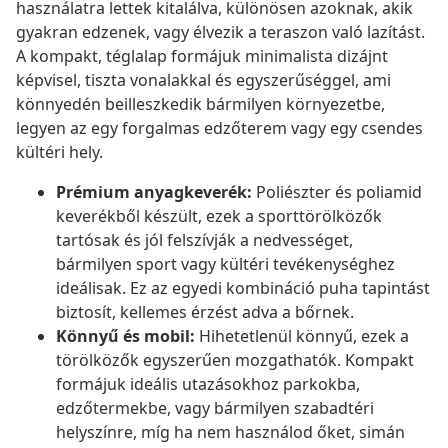
használatra lettek kitalálva, különösen azoknak, akik
gyakran edzenek, vagy élvezik a teraszon való lazítást.
A kompakt, téglalap formájuk minimalista dizájnt
képvisel, tiszta vonalakkal és egyszerűséggel, ami
könnyedén beilleszkedik bármilyen környezetbe,
legyen az egy forgalmas edzőterem vagy egy csendes
kültéri hely.
Prémium anyagkeverék:
Poliészter és poliamid
keverékből készült, ezek a sporttörölközők
tartósak és jól felszívják a nedvességet,
bármilyen sport vagy kültéri tevékenységhez
ideálisak. Ez az egyedi kombináció puha tapintást
biztosít, kellemes érzést adva a bőrnek.
Könnyű és mobil:
Hihetetlenül könnyű, ezek a
törölközők egyszerűen mozgathatók. Kompakt
formájuk ideális utazásokhoz parkokba,
edzőtermekbe, vagy bármilyen szabadtéri
helyszínre, míg ha nem használod őket, simán