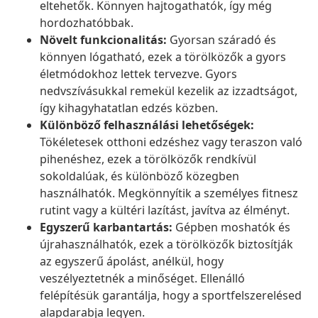
eltehetők. Könnyen hajtogathatók, így még
hordozhatóbbak.
Növelt funkcionalitás:
Gyorsan száradó és
könnyen lógatható, ezek a törölközők a gyors
életmódokhoz lettek tervezve. Gyors
nedvszívásukkal remekül kezelik az izzadtságot,
így kihagyhatatlan edzés közben.
Különböző felhasználási lehetőségek:
Tökéletesek otthoni edzéshez vagy teraszon való
pihenéshez, ezek a törölközők rendkívül
sokoldalúak, és különböző közegben
használhatók. Megkönnyítik a személyes fitnesz
rutint vagy a kültéri lazítást, javítva az élményt.
Egyszerű karbantartás:
Gépben moshatók és
újrahasználhatók, ezek a törölközők biztosítják
az egyszerű ápolást, anélkül, hogy
veszélyeztetnék a minőséget. Ellenálló
felépítésük garantálja, hogy a sportfelszerelésed
alapdarabja legyen.