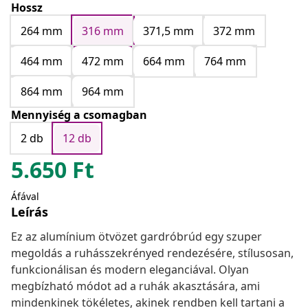
Hossz
264 mm
316 mm
371,5 mm
372 mm
464 mm
472 mm
664 mm
764 mm
864 mm
964 mm
Mennyiség a csomagban
2 db
12 db
5.650
Ft
Áfával
Leírás
Ez az alumínium ötvözet gardróbrúd egy szuper
megoldás a ruhásszekrényed rendezésére, stílusosan,
funkcionálisan és modern eleganciával. Olyan
megbízható módot ad a ruhák akasztására, ami
mindenkinek tökéletes, akinek rendben kell tartani a