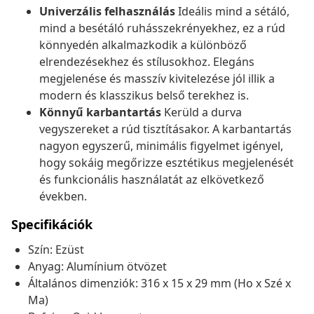
Univerzális felhasználás
Ideális mind a sétáló,
mind a besétáló ruhásszekrényekhez, ez a rúd
könnyedén alkalmazkodik a különböző
elrendezésekhez és stílusokhoz. Elegáns
megjelenése és masszív kivitelezése jól illik a
modern és klasszikus belső terekhez is.
Könnyű karbantartás
Kerüld a durva
vegyszereket a rúd tisztításakor. A karbantartás
nagyon egyszerű, minimális figyelmet igényel,
hogy sokáig megőrizze esztétikus megjelenését
és funkcionális használatát az elkövetkező
években.
Specifikációk
Szín: Ezüst
Anyag: Alumínium ötvözet
Általános dimenziók: 316 x 15 x 29 mm (Ho x Szé x
Ma)