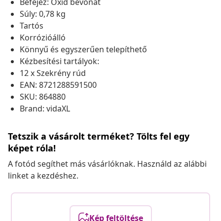
Befejez: Oxid bevonat
Súly: 0,78 kg
Tartós
Korrózióálló
Könnyű és egyszerűen telepíthető
Kézbesítési tartályok:
12 x Szekrény rúd
EAN: 8721288591500
SKU: 864880
Brand: vidaXL
Tetszik a vásárolt terméket? Tölts fel egy
képet róla!
A fotód segíthet más vásárlóknak. Használd az alábbi
linket a kezdéshez.
Kép feltöltése