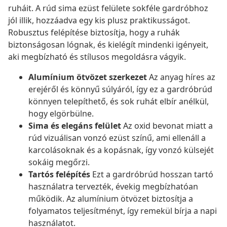
ruháit. A rúd sima ezüst felülete sokféle gardróbhoz
jól illik, hozzáadva egy kis plusz praktikusságot.
Robusztus felépítése biztosítja, hogy a ruhák
biztonságosan lógnak, és kielégít mindenki igényeit,
aki megbízható és stílusos megoldásra vágyik.
Alumínium ötvözet szerkezet
Az anyag híres az
erejéről és könnyű súlyáról, így ez a gardróbrúd
könnyen telepíthető, és sok ruhát elbír anélkül,
hogy elgörbülne.
Sima és elegáns felület
Az oxid bevonat miatt a
rúd vizuálisan vonzó ezüst színű, ami ellenáll a
karcolásoknak és a kopásnak, így vonzó külsejét
sokáig megőrzi.
Tartós felépítés
Ezt a gardróbrúd hosszan tartó
használatra tervezték, évekig megbízhatóan
működik. Az alumínium ötvözet biztosítja a
folyamatos teljesítményt, így remekül bírja a napi
használatot.