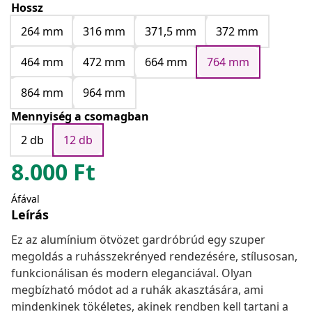
Hossz
264 mm
316 mm
371,5 mm
372 mm
464 mm
472 mm
664 mm
764 mm
864 mm
964 mm
Mennyiség a csomagban
2 db
12 db
8.000
Ft
Áfával
Leírás
Ez az alumínium ötvözet gardróbrúd egy szuper
megoldás a ruhásszekrényed rendezésére, stílusosan,
funkcionálisan és modern eleganciával. Olyan
megbízható módot ad a ruhák akasztására, ami
mindenkinek tökéletes, akinek rendben kell tartani a