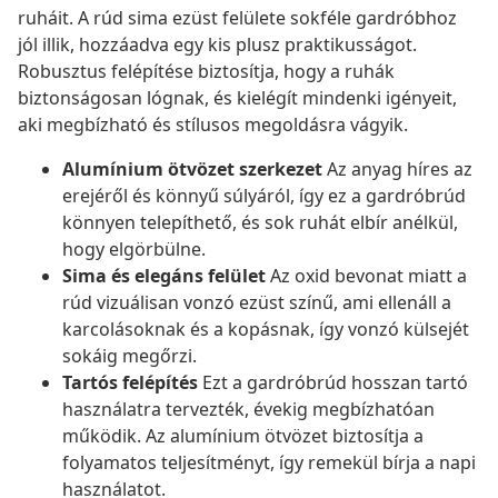
ruháit. A rúd sima ezüst felülete sokféle gardróbhoz
jól illik, hozzáadva egy kis plusz praktikusságot.
Robusztus felépítése biztosítja, hogy a ruhák
biztonságosan lógnak, és kielégít mindenki igényeit,
aki megbízható és stílusos megoldásra vágyik.
Alumínium ötvözet szerkezet
Az anyag híres az
erejéről és könnyű súlyáról, így ez a gardróbrúd
könnyen telepíthető, és sok ruhát elbír anélkül,
hogy elgörbülne.
Sima és elegáns felület
Az oxid bevonat miatt a
rúd vizuálisan vonzó ezüst színű, ami ellenáll a
karcolásoknak és a kopásnak, így vonzó külsejét
sokáig megőrzi.
Tartós felépítés
Ezt a gardróbrúd hosszan tartó
használatra tervezték, évekig megbízhatóan
működik. Az alumínium ötvözet biztosítja a
folyamatos teljesítményt, így remekül bírja a napi
használatot.