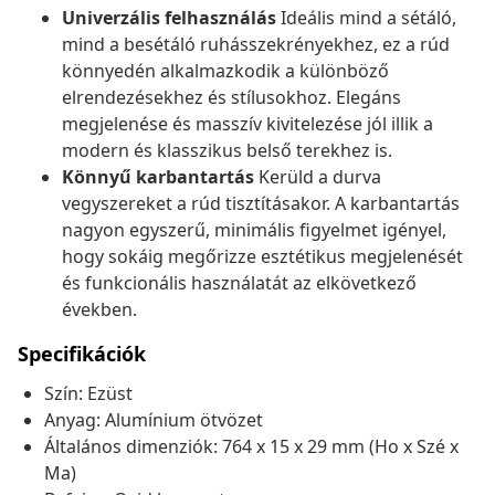
Univerzális felhasználás
Ideális mind a sétáló,
mind a besétáló ruhásszekrényekhez, ez a rúd
könnyedén alkalmazkodik a különböző
elrendezésekhez és stílusokhoz. Elegáns
megjelenése és masszív kivitelezése jól illik a
modern és klasszikus belső terekhez is.
Könnyű karbantartás
Kerüld a durva
vegyszereket a rúd tisztításakor. A karbantartás
nagyon egyszerű, minimális figyelmet igényel,
hogy sokáig megőrizze esztétikus megjelenését
és funkcionális használatát az elkövetkező
években.
Specifikációk
Szín: Ezüst
Anyag: Alumínium ötvözet
Általános dimenziók: 764 x 15 x 29 mm (Ho x Szé x
Ma)