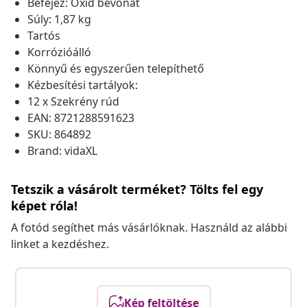
Befejez: Oxid bevonat
Súly: 1,87 kg
Tartós
Korrózióálló
Könnyű és egyszerűen telepíthető
Kézbesítési tartályok:
12 x Szekrény rúd
EAN: 8721288591623
SKU: 864892
Brand: vidaXL
Tetszik a vásárolt terméket? Tölts fel egy
képet róla!
A fotód segíthet más vásárlóknak. Használd az alábbi
linket a kezdéshez.
Kép feltöltése